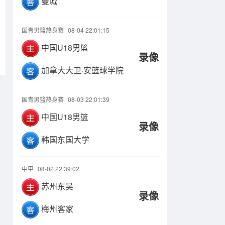
曼城
国青男篮热身赛
08-04 22:01:15
中国U18男篮
录像
加拿大大卫·安篮球学院
国青男篮热身赛
08-03 22:01:39
中国U18男篮
录像
韩国东国大学
中甲
08-02 22:39:02
苏州东吴
录像
梅州客家