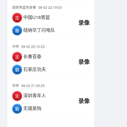
国青男篮热身赛
08-02 22:19:03
中国U18男篮
录像
纽纳华丁闪电队
中甲
08-02 22:10:23
长春亚泰
录像
石家庄功夫
中甲
08-02 21:30:25
深圳青年人
录像
无锡吴钩