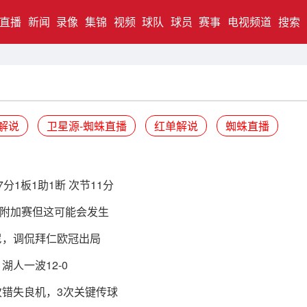
直播
新闻
录像
集锦
视频
球队
球员
赛事
电视频道
搜索
解说
卫星源-蜘蛛直播
红单解说
蜘蛛直播
分1板1助1断 次节11分
附加赛但这可能会发生
尼，调侃拜仁欧冠出局
人一波12-0
次错失良机，3次关键传球