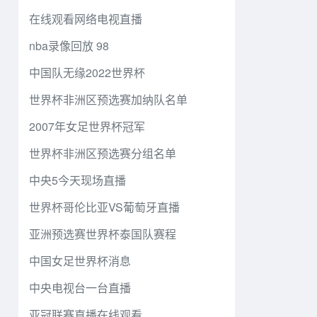
在线观看网络电视直播
nba录像回放 98
中国队无缘2022世界杯
世界杯非洲区预选赛加纳队名单
2007年女足世界杯冠军
世界杯非洲区预选赛分组名单
中央5今天现场直播
世界杯哥伦比亚VS葡萄牙直播
亚洲预选赛世界杯泰国队赛程
中国女足世界杯消息
中央电视台一台直播
亚冠联赛直播在线观看