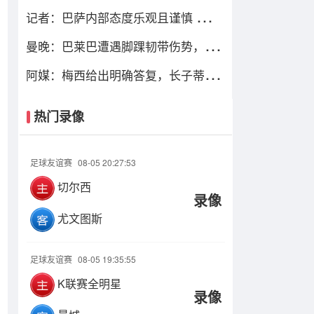
罗德里非常认可并选择加盟巴萨
记者：巴萨内部态度乐观且谨慎 感觉
距离罗德里转会完成更近了
曼晚：巴莱巴遭遇脚踝韧带伤势，曼
联今夏大概率不会继续追求他
阿媒：梅西给出明确答复，长子蒂亚
戈暂时不会前往拉玛西亚青训
热门录像
足球友谊赛
08-05 20:27:53
切尔西
录像
尤文图斯
足球友谊赛
08-05 19:35:55
K联赛全明星
录像