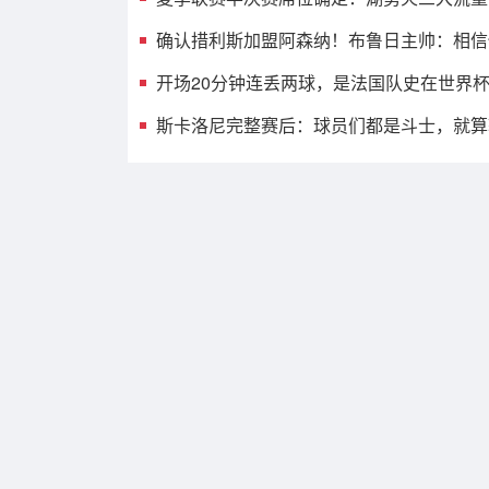
确认措利斯加盟阿森纳！布鲁日主帅：相信
开场20分钟连丢两球，是法国队史在世界
斯卡洛尼完整赛后：球员们都是斗士，就算