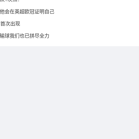
他会在英超欧冠证明自己
杯首次出现
输球我们也已拼尽全力