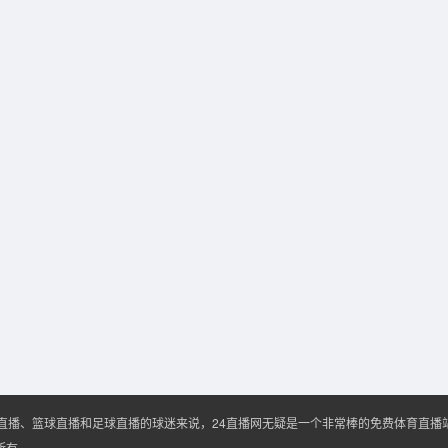
A直播、篮球直播和足球直播的球迷来说，24直播网无疑是一个非常棒的免费体育直
权所有