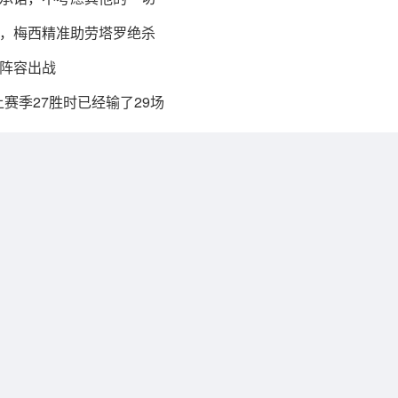
，梅西精准助劳塔罗绝杀
阵容出战
上赛季27胜时已经输了29场