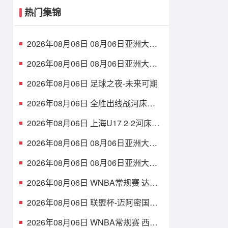
热门集锦
2026年08月06日 08月06日亚洲大学
生篮球联赛8强赛 清华大学 85 - 81 菲
律宾大学 集锦
2026年08月06日 08月06日亚洲大学
生篮球联赛8强赛 早稻田大学 78 - 71
高丽大学 集锦
2026年08月06日 足球之夜-未来可期
2026年08月06日 全胜出线战河床
U17！U17国足2-1十人药厂U17 赵松
源登场1分钟传射
2026年08月06日 上海U17 2-2河床锁
定B组第1 吕孟洋点射阿布力米破门 将
战A组第2
2026年08月06日 08月06日亚洲大学
生篮球联赛8强赛 北京大学 77 - 79 上
海交通大学 集锦
2026年08月06日 08月06日亚洲大学
生篮球联赛8强赛 延世大学 67 - 72 政
治大学 集锦
2026年08月06日 WNBA常规赛 达拉
斯飞翼 92 - 96 华盛顿神秘人 全场集
锦
2026年08月06日 联盟杯-迈阿密国际
4-2圣路易斯 梅西2射1传 阿伦助攻戴
帽
2026年08月06日 WNBA常规赛 西雅