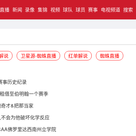
直播
新闻
录像
集锦
视频
球队
球员
赛事
电视频道
搜索
解说
卫星源-蜘蛛直播
红单解说
蜘蛛直播
赛事历史纪录
租借至伯明翰一个赛季
抱奇才&把那当家
队不会为他破坏化学反应
CAA佛罗里达西南州立学院