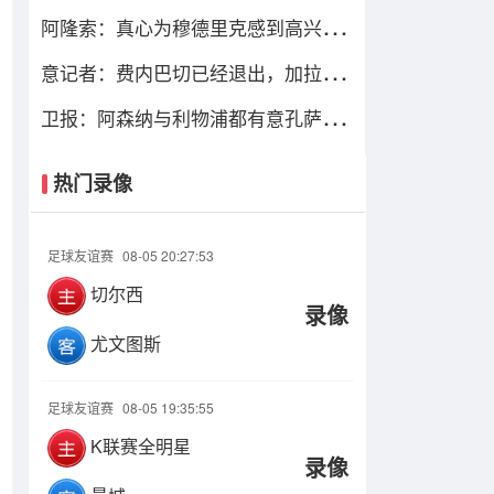
达协议！总价最高可达1.4亿欧
阿隆索：真心为穆德里克感到高兴，
让他上场是充满情感考量的决定
意记者：费内巴切已经退出，加拉塔
萨雷仍在坚持要签下莱奥
卫报：阿森纳与利物浦都有意孔萨，
维拉要价6000万镑
热门录像
足球友谊赛
08-05 20:27:53
切尔西
录像
尤文图斯
足球友谊赛
08-05 19:35:55
K联赛全明星
录像