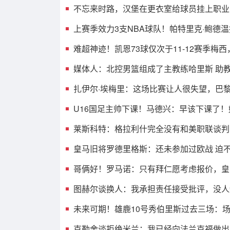
不忘来时路，汉堡在更衣室给球员挂上职业
上赛季效力3支NBA球队！帕特里克·鲍德
难超神迹！凯恩73球仅次于11-12赛季梅西
媒体人：北控男篮组成了主教练哈里斯 助
扎伊尔·埃梅里：这场比赛让人很失望，巴
U16国足主帅下课！马德兴：早该下课了
莱斯科特：格拉利什完全没有和美职联谈判
皇马旧将罗德里格斯：还未参加过欧战 迫
哥俩好！罗马诺：只有拜仁愿考虑报价，皇
图赫尔谈换人：我承担责任接受批评，没人
未来可期！雄鹿10号秀伯里斯过去三场：场均2
克勒舍谈拒绝米兰：我已经向法兰克福做出