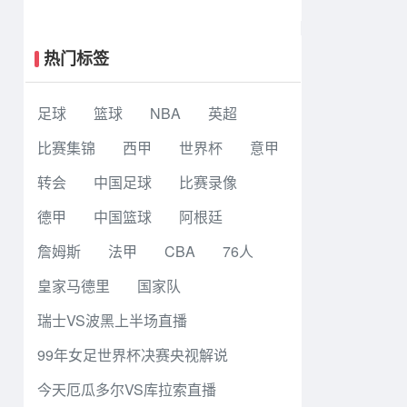
图风暴 86 - 92 纽约自由人 全场集锦
热门标签
足球
篮球
NBA
英超
比赛集锦
西甲
世界杯
意甲
转会
中国足球
比赛录像
德甲
中国篮球
阿根廷
詹姆斯
法甲
CBA
76人
皇家马德里
国家队
瑞士VS波黑上半场直播
99年女足世界杯决赛央视解说
今天厄瓜多尔VS库拉索直播