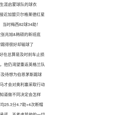
生涯启蒙球队的球衣
温接近加盟贝尔格莱德红星
，当时梅西82球34助！
教张兆旭&韩硕的新班底
黎踢得很好却输球了
！好在总算是及时刹车止损
，他仍渴望重返英格兰队
不及待想为伯恩茅斯踢球
马才会对奥利塞采取行动
知道做不同决定会怎样
5.3分4.7助+4次断帽
承诺，不考虑其他的一切