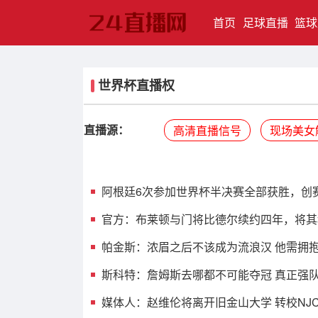
(current)
首页
足球直播
篮球
世界杯直播权
直播源：
高清直播信号
现场美女
阿根廷6次参加世界杯半决赛全部获胜，创
官方：布莱顿与门将比德尔续约四年，将其
帕金斯：浓眉之后不该成为流浪汉 他需拥
斯科特：詹姆斯去哪都不可能夺冠 真正强
媒体人：赵维伦将离开旧金山大学 转校NJ