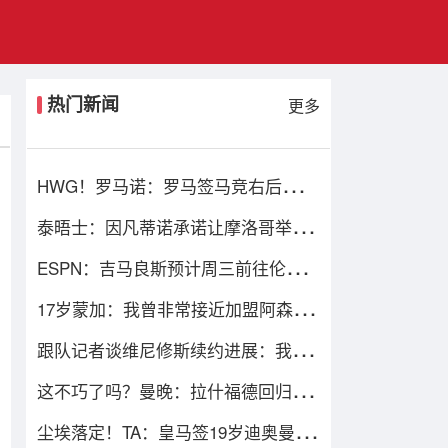
热门新闻
更多
HWG！罗马诺：罗马签马竞右后卫莫
利纳达成协议，总价1800万欧
泰晤士：因凡蒂诺承诺让摩洛哥举办
2030世界杯决赛，以换取支持
ESPN：吉马良斯预计周三前往伦敦，
接受体检并与阿森纳签约
17岁蒙加：我曾非常接近加盟阿森
纳，但我觉得自己更适合曼城
跟队记者谈维尼修斯续约进展：我再
说一遍，他要留下来！！！
这不巧了吗？曼晚：拉什福德回归曼
联首战，可能是对阿莫林的米兰
尘埃落定！TA：皇马签19岁迪奥曼德