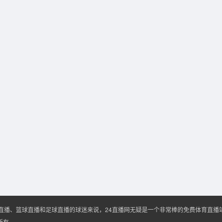
A直播、篮球直播和足球直播的球迷来说，24直播网无疑是一个非常棒的免费体育直
权所有