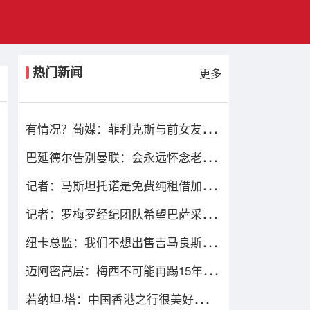
热门新闻
更多
有情况？葡媒：菲利克斯与前女友夜
店相遇，交谈后社媒再次互关
巴延德尔告别曼联：会永远怀念老特
拉福德，我的心与你们同在
记者：马斯坦托诺是免费纯租借加盟
佛罗伦萨，后者承担全额薪水
记者：罗梅罗经纪团队希望巴萨采取
行动，但后者首选引进罗德里
纽卡总监：我们不想出售吉马良斯但
不得不权衡，他明确说出了意愿
迈阿密高层：梅西不可能再踢15年，
我们必须去规划“后梅西时代”
若纳坦·塔：中国香港之行很美好，场