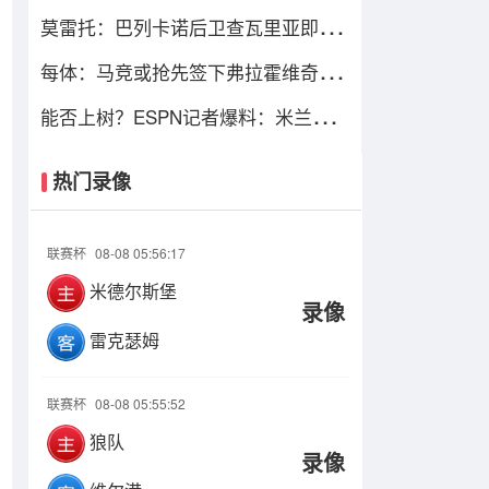
地条件一般 但我们踢得不错
莫雷托：巴列卡诺后卫查瓦里亚即将
加盟切尔西，很快就会官方宣布
每体：马竞或抢先签下弗拉霍维奇，
瑟洛特去留成关键变量
能否上树？ESPN记者爆料：米兰正式
报价博卡青年中场帕雷德斯
热门录像
联赛杯
08-08 05:56:17
米德尔斯堡
录像
雷克瑟姆
联赛杯
08-08 05:55:52
狼队
录像