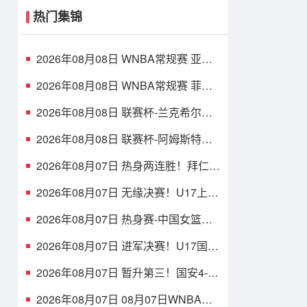
热门集锦
2026年08月08日 WNBA常规赛 亚特
兰大梦想 74 - 79 华盛顿神秘人 全场
集锦
2026年08月08日 WNBA常规赛 菲尼
克斯水星 72 - 75 康涅狄格太阳 全场
集锦
2026年08月08日 联赛杯-兰克希尔精
彩勾射破门 米德尔斯堡1-0雷克瑟姆
2026年08月08日 联赛杯-阿姆斯特朗
破门特林达德建功 狼队3-0维尔港
2026年08月07日 热身两连胜！拜仁2-
1维拉 金玟哉戈麦斯破门迪亚斯替补
建功
2026年08月07日 无缘决赛！U17上海
点球3-4枪手U17 李秋甫、李文博失点
王启戎扑点
2026年08月07日 热身赛-中国女篮险
胜尼日利亚 张子宇24+11 杨舒予12+6
2026年08月07日 进军决赛！U17国足
点球3-1河床U17将战阿森纳 江宇涵替
补两扑点
2026年08月07日 暂升第三！国安4-0
新鹏城7轮不败 张玉宁传射达万双响
法比奥破门
2026年08月07日 08月07日WNBA常