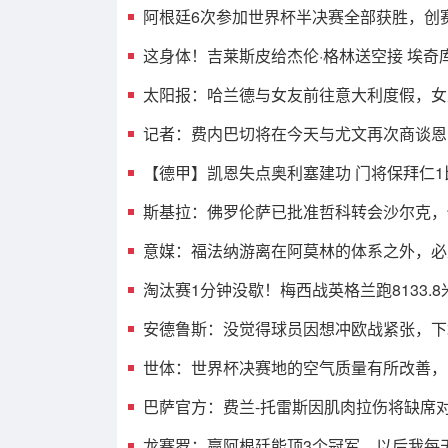
阿根廷6次参加世界杯半决赛全部获胜，创
这身体！吉莱斯皮给杰伦·格林送空接 埃奇
太阳报：哈兰德与女友前往意大利度假，女
记者：费内巴切将在今天与尤文再次商谈恩
【德甲】凯恩失点奥利塞建功 门将保拜仁1
斯基拉：佛罗伦萨已批准哲科转会沙尔克，
意媒：福法纳游离在阿莫林的体系之外，必
淘汰赛1分钟没歇！梅西战英格兰跑8133.8
安德鲁斯：没觉得球员因想冲欧战紧张，下
世体：世界杯决赛地的空气质量有所改善，
巴萨官方：费兰-托雷斯因肌肉拉伤将缺席
龙赛罗：赢阿根廷能顶3个冠军，以后我每