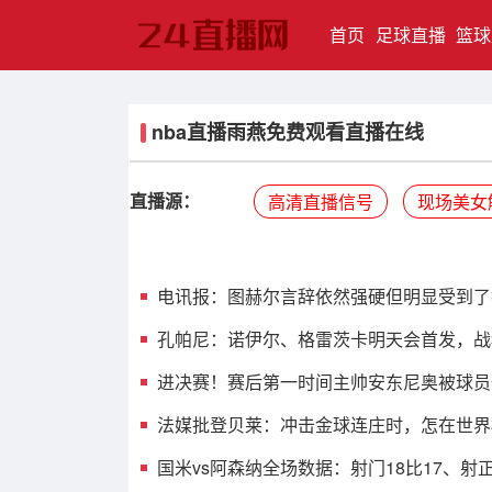
(current)
首页
足球直播
篮球
nba直播雨燕免费观看直播在线
直播源：
高清直播信号
现场美女
电讯报：图赫尔言辞依然强硬但明显受到了
孔帕尼：诺伊尔、格雷茨卡明天会首发，战
进决赛！赛后第一时间主帅安东尼奥被球员
法媒批登贝莱：冲击金球连庄时，怎在世界
国米vs阿森纳全场数据：射门18比17、射正