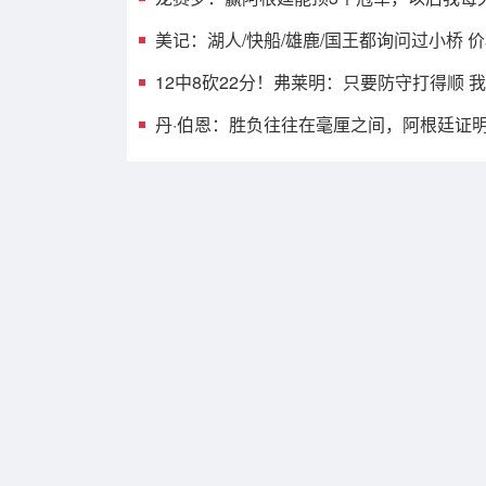
美记：湖人/快船/雄鹿/国王都询问过小桥 
12中8砍22分！弗莱明：只要防守打得顺
丹·伯恩：胜负往往在毫厘之间，阿根廷证