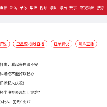
直播
新闻
录像
集锦
视频
球队
球员
赛事
电视频道
搜索
解说
卫星源-蜘蛛直播
红单解说
蜘蛛直播
打击，看起来焦躁不安
科隆绝不能掉以轻心
们抛起来庆祝！
杯半决赛表现如此灾难？
4比6、犯规9比17