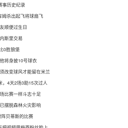
赛事历史纪录
库姆杀出起飞将球扇飞
友顺便过生日
内斯里交易
比0胜狼堡
他将身披10号球衣
须改变球风才能留在米兰
米，4天2场3助15次过人
场比赛一样斗志十足
已摆脱森林火灾影响
对阵贝蒂斯的比赛
天把视频甩梅西粉丝脸上