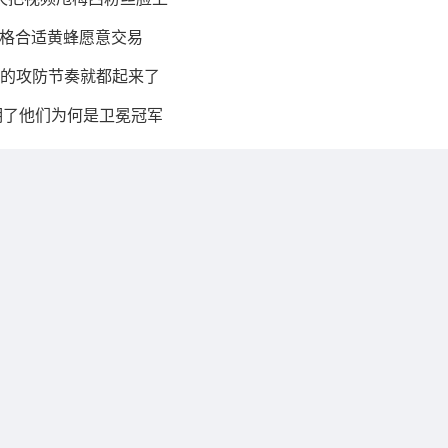
价格合适黄蜂愿意交易
 我的攻防节奏就都起来了
明了他们为何是卫冕冠军