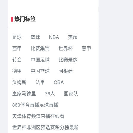
规赛 多伦多节奏 83 - 97 波特兰火焰
集锦
热门标签
足球
篮球
NBA
英超
西甲
比赛集锦
世界杯
意甲
转会
中国足球
比赛录像
德甲
中国篮球
阿根廷
詹姆斯
法甲
CBA
皇家马德里
76人
国家队
360体育直播足球直播
天津体育频道直播在线看
世界杯非洲区预选赛积分榜最新