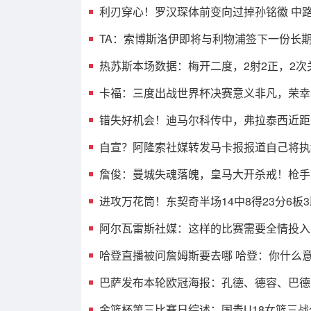
利刃穿心！罗汉琛体前变向过掉孙铭徽 中
TA：索博斯洛伊即将与利物浦签下一份长
热苏斯本场数据：梅开二度，2射2正，2次
卡福：三度出战世界杯决赛意义非凡，荣幸
错失好机会！迪马尔科传中，弗拉泰西近距
自宣？阿隆索社媒转发马卡报报道自己将执
詹俊：曼城失魂落魄，皇马大开杀戒！枪手
进攻万花筒！东契奇半场14中8得23分6板3
阿尔瓦雷斯社媒：这样的比赛需要全情投入
哈登直播被问詹姆斯要去哪 哈登：你什么
巴萨发布本轮欧冠海报：孔德、德容、巴德
金篮杯第三比赛日综述：国青U18女篮三战