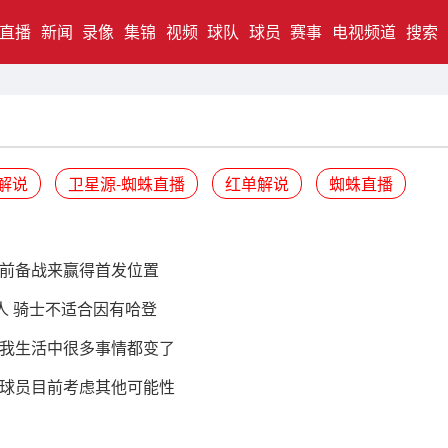
直播
新闻
录像
集锦
视频
球队
球员
赛事
电视频道
搜索
解说
卫星源-蜘蛛直播
红单解说
蜘蛛直播
前备战来赢得首发位置
人 骑士不适合因有哈登
我生活中很多事情都变了
球员目前考虑其他可能性