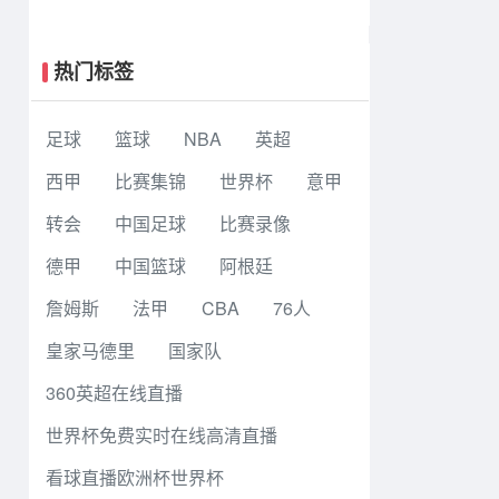
斯飞翼 92 - 96 华盛顿神秘人 全场集
锦
热门标签
足球
篮球
NBA
英超
西甲
比赛集锦
世界杯
意甲
转会
中国足球
比赛录像
德甲
中国篮球
阿根廷
詹姆斯
法甲
CBA
76人
皇家马德里
国家队
360英超在线直播
世界杯免费实时在线高清直播
看球直播欧洲杯世界杯