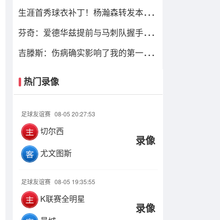
惩 阿贾26+13&格雷完成双绝杀
生涯首秀球衣补丁！杨瀚森转发本人
1of1球星卡实物 极具收藏价值
芬奇：爱德华兹提前与马刺队握手容
易被误解 他想终场哨响就离场
吉滕斯：伤病确实影响了我的第一个
赛季，现在感觉一天比一天好
热门录像
足球友谊赛
08-05 20:27:53
切尔西
录像
尤文图斯
足球友谊赛
08-05 19:35:55
K联赛全明星
录像