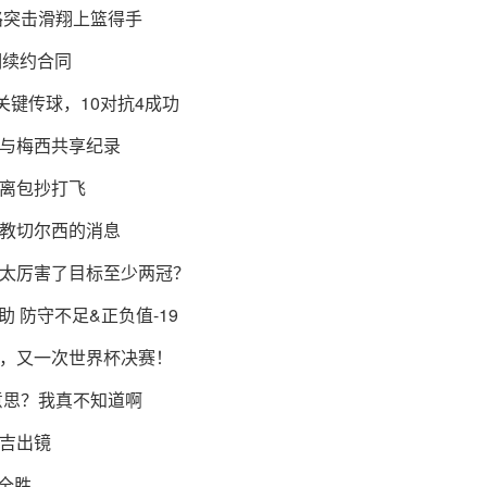
路突击滑翔上篮得手
期续约合同
关键传球，10对抗4成功
与梅西共享纪录
离包抄打飞
教切尔西的消息
太厉害了目标至少两冠？
助 防守不足&正负值-19
，又一次世界杯决赛！
意思？我真不知道啊
吉出镜
全胜