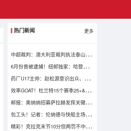
热门新闻
更多
中超裁判：澳大利亚裁判执法泰山vs
津门虎 单丹奥执法辽宁德比
6月份曾被逮捕！纽邮独家：哈登非法
携带武器的轻罪指控已被撤销
药厂U17主帅：赵松源意识出众、技
术全面，去欧洲也会有竞争力
效率GOAT！杜兰特15个赛季25+&真
实命中率60% 历史断档第一
邮报：奥纳纳招募萨拉赫发挥关键作
用，特拉布宗球衣预计卖30万件
包工头！记者：伦纳德与快船主场巨
幕产商也有数百万的代言合同
精彩！克拉克末节10分但两罚不中遭