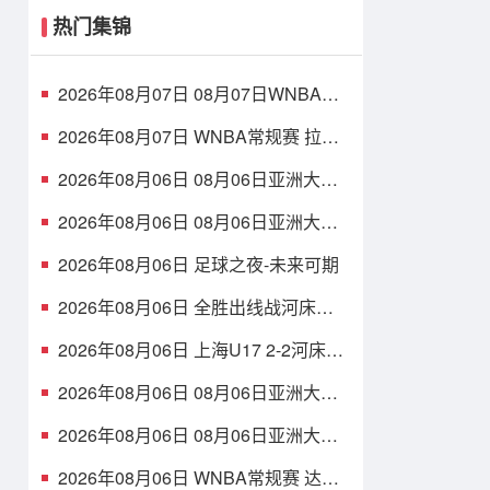
热门集锦
2026年08月07日 08月07日WNBA常
规赛 洛杉矶火花 89 - 82 明尼苏达山
猫 全场集锦
2026年08月07日 WNBA常规赛 拉斯
维加斯王牌 86 - 84 印第安纳狂热 全
场集锦
2026年08月06日 08月06日亚洲大学
生篮球联赛8强赛 清华大学 85 - 81 菲
律宾大学 集锦
2026年08月06日 08月06日亚洲大学
生篮球联赛8强赛 早稻田大学 78 - 71
高丽大学 集锦
2026年08月06日 足球之夜-未来可期
2026年08月06日 全胜出线战河床
U17！U17国足2-1十人药厂U17 赵松
源登场1分钟传射
2026年08月06日 上海U17 2-2河床锁
定B组第1 吕孟洋点射阿布力米破门 将
战A组第2
2026年08月06日 08月06日亚洲大学
生篮球联赛8强赛 北京大学 77 - 79 上
海交通大学 集锦
2026年08月06日 08月06日亚洲大学
生篮球联赛8强赛 延世大学 67 - 72 政
治大学 集锦
2026年08月06日 WNBA常规赛 达拉