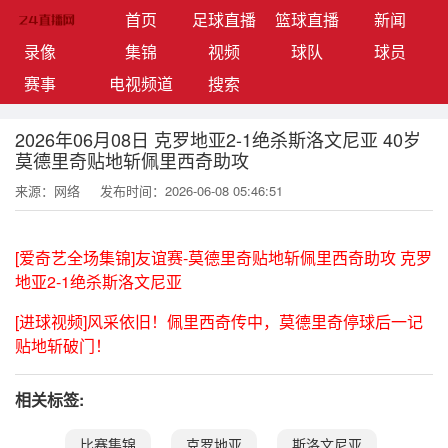
(current)
首页
足球直播
篮球直播
新闻
录像
集锦
视频
球队
球员
赛事
电视频道
搜索
2026年06月08日 克罗地亚2-1绝杀斯洛文尼亚 40岁
莫德里奇贴地斩佩里西奇助攻
来源：网络
发布时间：2026-06-08 05:46:51
[爱奇艺全场集锦]友谊赛-莫德里奇贴地斩佩里西奇助攻 克罗
地亚2-1绝杀斯洛文尼亚
[进球视频]风采依旧！佩里西奇传中，莫德里奇停球后一记
贴地斩破门！
相关标签:
比赛集锦
克罗地亚
斯洛文尼亚