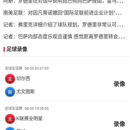
阿斯：罗德里在对话中说明自己倾向巴萨理由，皇马对此
理解＆祝好
南美足联：对因凡蒂诺撤回“国际足联前进企业计划”提案
表示欢迎
记者：弗里克详细介绍了球队规划，罗德里非常认可并选
择加盟巴萨
记者：巴萨内部态度乐观且谨慎 感觉距离罗德里转会完
成更近了
足球录像
足球友谊赛
08-05 20:27:53
切尔西
录像
尤文图斯
足球友谊赛
08-05 19:35:55
K联赛全明星
录像