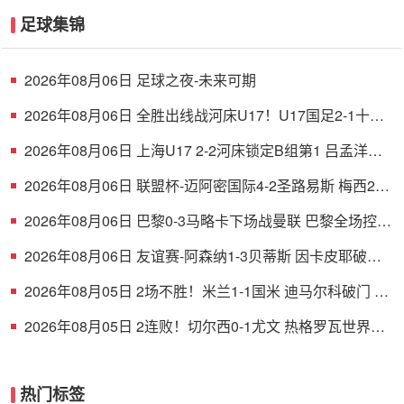
足球集锦
2026年08月06日 足球之夜-未来可期
2026年08月06日 全胜出线战河床U17！U17国足2-1十人
药厂U17 赵松源登场1分钟传射
2026年08月06日 上海U17 2-2河床锁定B组第1 吕孟洋点
射阿布力米破门 将战A组第2
2026年08月06日 联盟杯-迈阿密国际4-2圣路易斯 梅西2射
1传 阿伦助攻戴帽
2026年08月06日 巴黎0-3马略卡下场战曼联 巴黎全场控球
近6成+8射3正未果
2026年08月06日 友谊赛-阿森纳1-3贝蒂斯 因卡皮耶破门
难救主 福纳尔斯1射2传
2026年08月05日 2场不胜！米兰1-1国米 迪马尔科破门 恩
昆库造点+点射拉莫斯登场
2026年08月05日 2连败！切尔西0-1尤文 热格罗瓦世界波
制胜穆德里克时隔614天复出
热门标签