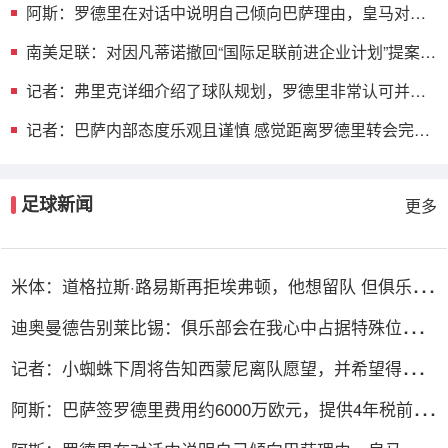
阿斯：罗德里在对话中说明自己倾向巴萨理由，皇马对此
理解＆祝好
南美足联：对因凡蒂诺撤回“国际足联前进企业计划”提案表
示欢迎
记者：弗里克详细介绍了球队规划，罗德里非常认可并选
择加盟巴萨
记者：巴萨内部态度乐观且谨慎 感觉距离罗德里转会完成
更近了
足球新闻
更多
米体：道格拉斯·路易斯再拒埃弗顿，他想留队 但俱乐部
尚未敲定
迪奥曼德告别莱比锡：俱乐部会在我心中占据特殊位置，
感谢所有
记者：小蜘蛛下周将告知西蒙尼离队愿望，并希望得到理
解和帮助
阿斯：巴萨签罗德里费用约6000万欧元，提供4年税前
3000万欧合同