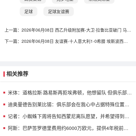
足球
足球友谊赛
上一篇：
2026年06月08日 西乙升级附加赛-大卫·拉鲁比亚破门 马拉
加客场1-0拉斯帕尔马斯
下一篇：
2026年06月08日 友谊赛-十人意大利1-0希腊 埃斯波西托
破门卢卡·雷吉亚尼直红
相关推荐
米体：道格拉斯·路易斯再拒埃弗顿，他想留队 但俱乐部尚
未敲定
迪奥曼德告别莱比锡：俱乐部会在我心中占据特殊位置，
感谢所有
记者：小蜘蛛下周将告知西蒙尼离队愿望，并希望得到理
解和帮助
阿斯：巴萨签罗德里费用约6000万欧元，提供4年税前
3000万欧合同