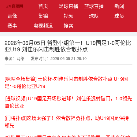
(current)
首页
足球直播
篮球直播
新闻
录像
集锦
视频
球队
球员
赛事
电视频道
搜索
2026年06月05日 暂登小组第一！U19国足1-0哥伦比
亚U19 刘佳乐闪击制胜依合散扑点
来源：网络
发布时间：2026-06-05 21:28:10
[咪咕全场集锦] 土伦杯-刘佳乐闪击制胜依合散扑点 U19国
足1-0哥伦比亚U19
[进球视频] U19国足开场秒进球！刘佳乐远射破门，1-0领先
哥伦比亚
[门将扑点]这场太强了️！依合散神勇扑点，助U19国足保持
领先