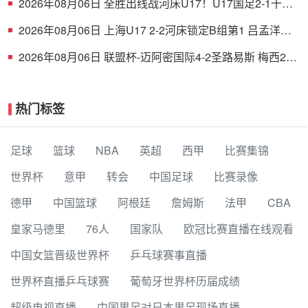
2026年08月06日 全胜出线战河床U17！U17国足2-1十人
药厂U17 赵松源登场1分钟传射
2026年08月06日 上海U17 2-2河床锁定B组第1 吕孟洋点
射阿布力米破门 将战A组第2
2026年08月06日 联盟杯-迈阿密国际4-2圣路易斯 梅西2射
1传 阿伦助攻戴帽
热门标签
足球
篮球
NBA
英超
西甲
比赛集锦
世界杯
意甲
转会
中国足球
比赛录像
德甲
中国篮球
阿根廷
詹姆斯
法甲
CBA
皇家马德里
76人
国家队
欧冠比赛直播在线观看
中国女篮晋级世界杯
乒乓球赛事直播
世界杯直播乒乓球赛
葡萄牙世界杯历届成绩
超级电视直播
中国男足对日本男足现场直播