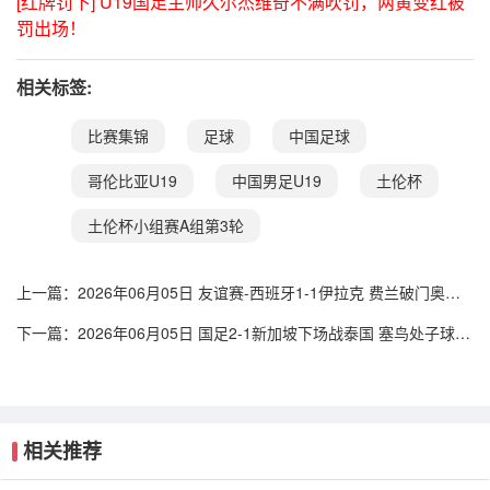
[红牌罚下] U19国足主帅久尔杰维奇不满吹罚，两黄变红被
罚出场！
相关标签:
比赛集锦
足球
中国足球
哥伦比亚U19
中国男足U19
土伦杯
土伦杯小组赛A组第3轮
上一篇：
2026年06月05日 友谊赛-西班牙1-1伊拉克 费兰破门奥尔
莫助攻多斯基世界波
下一篇：
2026年06月05日 国足2-1新加坡下场战泰国 塞鸟处子球张
玉宁点射朱辰杰失误送礼
相关推荐