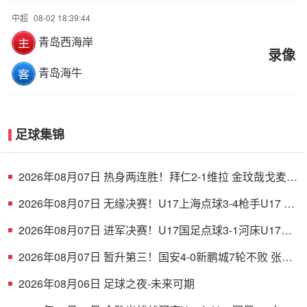
中超
08-02 18:39:44
青岛西海岸
录像
青岛海牛
足球集锦
2026年08月07日 热身两连胜！拜仁2-1维拉 金玟哉戈麦斯
破门迪亚斯替补建功
2026年08月07日 无缘决赛！U17上海点球3-4枪手U17 李
秋甫、李文博失点王启戎扑点
2026年08月07日 进军决赛！U17国足点球3-1河床U17将
战阿森纳 江宇涵替补两扑点
2026年08月07日 暂升第三！国安4-0新鹏城7轮不败 张玉
宁传射达万双响法比奥破门
2026年08月06日 足球之夜-未来可期