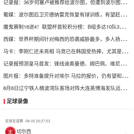
记录报：36岁何塞卢被推荐给波尔图，但遭到波尔图管理
层拒绝
葡媒：波尔图后卫贝德纳雷克恢复有球训练，有望赶上葡
超赛季首战
魔鬼赛制18进4！联盟杯首轮积分榜：B组多达10队3分！
迈阿密第三
西媒：世界杯期间针对梅西的恐袭威胁最多，多人扬言要
炸弹袭击
马卡：李刚仁还未亮相 马竞已在韩国受热捧，尤其是队
长科克
记录报预测皇马首发：锋线迪奥曼德、姆巴佩、维尼修
斯，B席在列
图片报：多特准备提升对埃尔·马拉的报价，仍有望和科
隆达成协议
8月8日辽宁铁人楠波湾队客场对阵大连英博海发队远征军
观赛须知
足球录像
足球友谊赛
08-05 20:27:53
切尔西