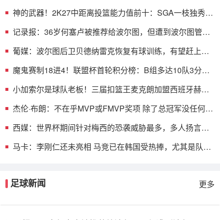
神的武器！2K27中距离投篮能力值前十：SGA一枝独秀
KD并列第三
记录报：36岁何塞卢被推荐给波尔图，但遭到波尔图管理
层拒绝
葡媒：波尔图后卫贝德纳雷克恢复有球训练，有望赶上葡
超赛季首战
魔鬼赛制18进4！联盟杯首轮积分榜：B组多达10队3分！
迈阿密第三
小加索尔是球队老板！三届扣篮王麦克朗加盟西班牙赫罗
纳俱乐部
杰伦·布朗：不在乎MVP或FMVP奖项 除了总冠军没任何东
西能打动我
西媒：世界杯期间针对梅西的恐袭威胁最多，多人扬言要
炸弹袭击
马卡：李刚仁还未亮相 马竞已在韩国受热捧，尤其是队长
科克
足球新闻
更多