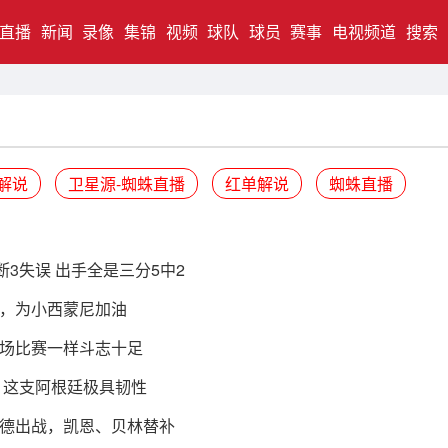
直播
新闻
录像
集锦
视频
球队
球员
赛事
电视频道
搜索
解说
卫星源-蜘蛛直播
红单解说
蜘蛛直播
断3失误 出手全是三分5中2
，为小西蒙尼加油
场比赛一样斗志十足
 这支阿根廷极具韧性
福德出战，凯恩、贝林替补