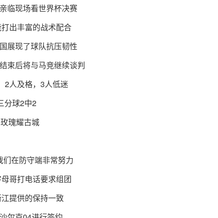
亲临现场看世界杯决赛
能打出丰富的战术配合
国展现了球队抗压韧性
结束后将与马竞继续谈判
秀，2人及格，3人低迷
三分球2中2
锵玫瑰耀古城
我们在防守端非常努力
字母哥打电话要求组团
浙江提供的保持一致
沙尔克04进行签约