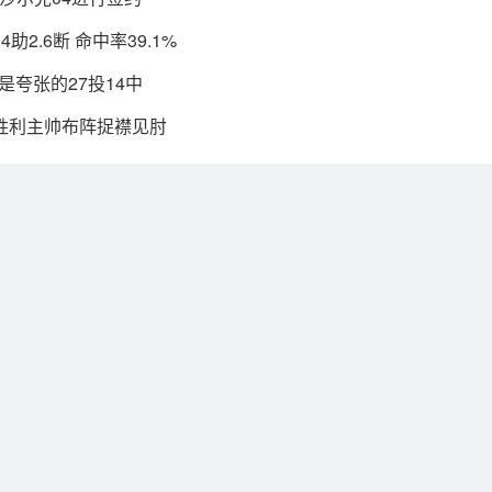
助2.6断 命中率39.1%
是夸张的27投14中
胜利主帅布阵捉襟见肘