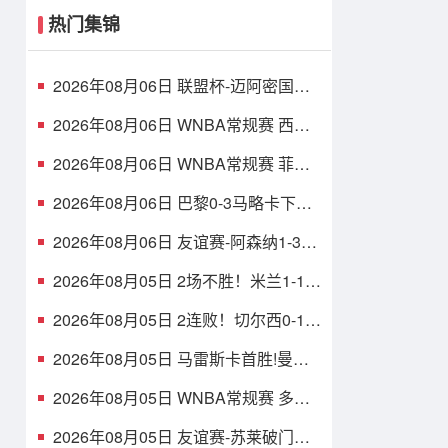
热门集锦
2026年08月06日 联盟杯-迈阿密国际
4-2圣路易斯 梅西2射1传 阿伦助攻戴
帽
2026年08月06日 WNBA常规赛 西雅
图风暴 86 - 92 纽约自由人 全场集锦
2026年08月06日 WNBA常规赛 菲尼
克斯水星 82 - 96 亚特兰大梦想 全场
集锦
2026年08月06日 巴黎0-3马略卡下场
战曼联 巴黎全场控球近6成+8射3正未
果
2026年08月06日 友谊赛-阿森纳1-3贝
蒂斯 因卡皮耶破门难救主 福纳尔斯1
射2传
2026年08月05日 2场不胜！米兰1-1国
米 迪马尔科破门 恩昆库造点+点射拉
莫斯登场
2026年08月05日 2连败！切尔西0-1尤
文 热格罗瓦世界波制胜穆德里克时隔
614天复出
2026年08月05日 马雷斯卡首胜!曼城
3-1K联赛全明星 赖因德斯努里破门塞
梅尼奥助攻
2026年08月05日 WNBA常规赛 多伦
多节奏 81 - 92 金州女武神 全场集锦
2026年08月05日 友谊赛-苏莱破门迪