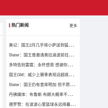
热门新闻
更多
美记：国王2月几乎将小萨送到猛龙
但猛龙无法清理珀尔特尔而告吹
Slater：国王曾邀请奥拉迪波前往萨克
拉门托单独试训
多特告别雷霆：永怀感恩 感谢你们七
年前给默默无闻的我一次机会
国王GM：威少上赛季表现远超底薪
不知是否愿意回归扮演更小角色
Slater：国王仍有意库明加 但不愿先
签后换只能提供底薪 谈判停滞
丹佛媒体：布鲁斯·布朗大概率不会回
归 号码被穿&球队总薪资过高
德罗赞：在波波心里篮球永远排最后