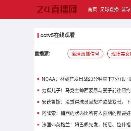
(current)
首页
足球直播
篮球
cctv5在线观看
直播源：
高清直播信号
现场美女
NCAA：林葳首发出战23分钟拿下7分1助1
力挺儿子！马竞主帅西蒙尼与妻子前往纽约
安德鲁斯：没觉得球员因想冲欧战紧张，下
阿隆索：梅西的状态比所有人预期的都要好
法国vs英格兰：姆巴佩先发，托尼、拉什