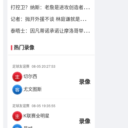
家庭和其他一切都在篮球之前
打控卫？纳斯：老詹是进攻创造者 能
带球过半场并为队友创造机会
记者：抛开外援不谈 林庭谦就是天津
大腿 天津新赛季有点难
泰晤士：因凡蒂诺承诺让摩洛哥举办
2030世界杯决赛，以换取支持
热门录像
足球友谊赛
08-05 20:27:53
切尔西
录像
尤文图斯
足球友谊赛
08-05 19:35:55
K联赛全明星
录像