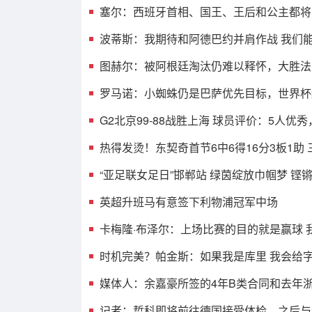
塞尔：西班牙首相、国王、王后和公主都将
波蒂斯：我期待和阿德巴约并肩作战 我们
图赫尔：被阿根廷淘汰仍难以释怀，大胜法
罗马诺：小蜘蛛仍是巴萨优先目标，世界杯
G2北京99-88战胜上海 球员评价：5人优
热得发烫！东契奇首节6中6得16分3板1助 
“亚足联女足日”邯郸站 绿茵绽放巾帼梦 铿
英超升班马有意签下利物浦冠军中场
卡梅隆·布泽尔：上场比赛的目的就是赢球 
时机完美？帕金斯：如果我是库里 我会给
媒体人：余嘉豪所签的4年B类合同和去年
记者：哲科即将前往德国接受体检，之后与