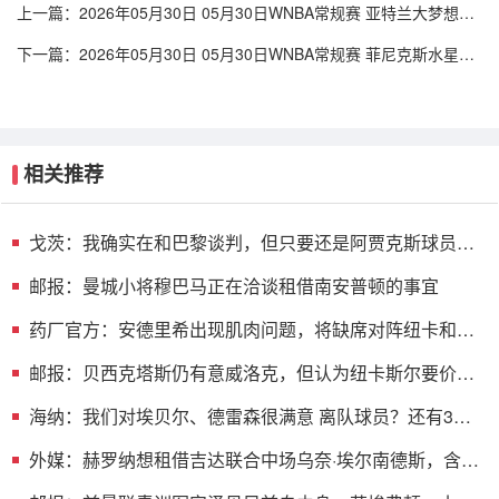
上一篇：
2026年05月30日 05月30日WNBA常规赛 亚特兰大梦想86-
66波特兰火焰 全场集锦
下一篇：
2026年05月30日 05月30日WNBA常规赛 菲尼克斯水星68-
75纽约自由人 全场集锦
相关推荐
戈茨：我确实在和巴黎谈判，但只要还是阿贾克斯球员我
就会拼全力
邮报：曼城小将穆巴马正在洽谈租借南安普顿的事宜
药厂官方：安德里希出现肌肉问题，将缺席对阵纽卡和森
林的热身赛
邮报：贝西克塔斯仍有意威洛克，但认为纽卡斯尔要价过
高
海纳：我们对埃贝尔、德雷森很满意 离队球员？还有3周
时间可操作
外媒：赫罗纳想租借吉达联合中场乌奈·埃尔南德斯，含买
断选项