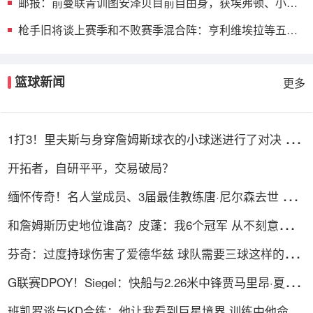
邮报：前曼联青训图安泽贝目前自由身，获埃弗顿、小蜜
蜂等队关注
枪手旧将谈上赛季和不败赛季混合阵：亨利维埃拉等五人
无可替代
篮球新闻
更多
1打3！里夫斯与身穿詹姆斯球衣的小球迷进行了对决 “艰
难”取胜
开拓者，自研平平，交易破局？
缅怀传奇！名人堂成员、3届最佳教练唐·尼尔森去世 享
年86岁
和詹姆斯历史地位谁高？皮蓬：我6个冠军 从不刻意追逐
个人荣誉
芬奇：过度持球伤害了爱德华兹 球队需要三球这样的真
控卫
G联赛DPOY！Siegel：快船与2.26米中锋贾马里昂·夏普
签双向合同
班凯罗谈与KD合练：他让我看到巨星境界 训练中他命中