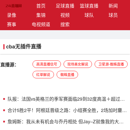
(current)
首页
足球直播
篮球直播
新闻
录像
集锦
视频
球队
球员
赛事
电视频道
搜索
cba无插件直播
直播源：
高清直播信号
现场美女解说
卫星源-蜘蛛直播
红单解说
蜘蛛直播
队报：法国vs英格兰的季军赛面临29到32度高温＋超过
70%的湿度
合计5胜2平！阿根廷晋级之路：小组赛全胜，2场加时鏖战
+2场逆转
詹姆斯：我从未有机会与乔丹相处 但Jay–Z就像我的大哥
一般