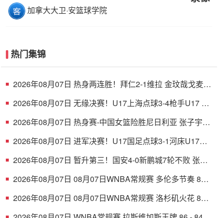
加拿大大卫·安篮球学院
热门集锦
2026年08月07日 热身两连胜！拜仁2-1维拉 金玟哉戈麦斯
破门迪亚斯替补建功
2026年08月07日 无缘决赛！U17上海点球3-4枪手U17 李
秋甫、李文博失点王启戎扑点
2026年08月07日 热身赛-中国女篮险胜尼日利亚 张子宇
24+11 杨舒予12+6
2026年08月07日 进军决赛！U17国足点球3-1河床U17将
战阿森纳 江宇涵替补两扑点
2026年08月07日 暂升第三！国安4-0新鹏城7轮不败 张玉
宁传射达万双响法比奥破门
2026年08月07日 08月07日WNBA常规赛 多伦多节奏 83 -
97 波特兰火焰 集锦
2026年08月07日 08月07日WNBA常规赛 洛杉矶火花 89 -
82 明尼苏达山猫 全场集锦
2026年08月07日 WNBA常规赛 拉斯维加斯王牌 86 - 84