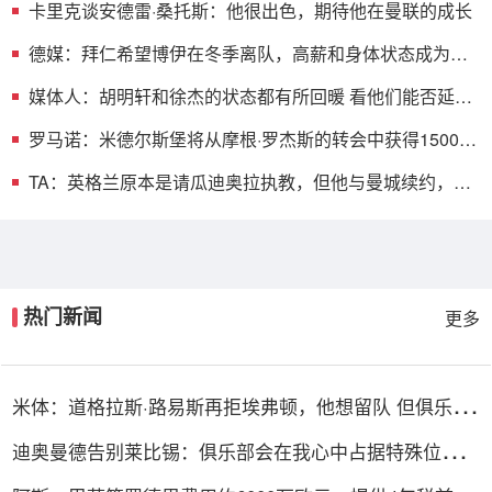
卡里克谈安德雷·桑托斯：他很出色，期待他在曼联的成长
德媒：拜仁希望博伊在冬季离队，高薪和身体状态成为两
大阻碍
媒体人：胡明轩和徐杰的状态都有所回暖 看他们能否延续
这个态势
罗马诺：米德尔斯堡将从摩根·罗杰斯的转会中获得1500万
英镑分成
TA：英格兰原本是请瓜迪奥拉执教，但他与曼城续约，转
而找图赫尔
热门新闻
更多
米体：道格拉斯·路易斯再拒埃弗顿，他想留队 但俱乐部
尚未敲定
迪奥曼德告别莱比锡：俱乐部会在我心中占据特殊位置，
感谢所有