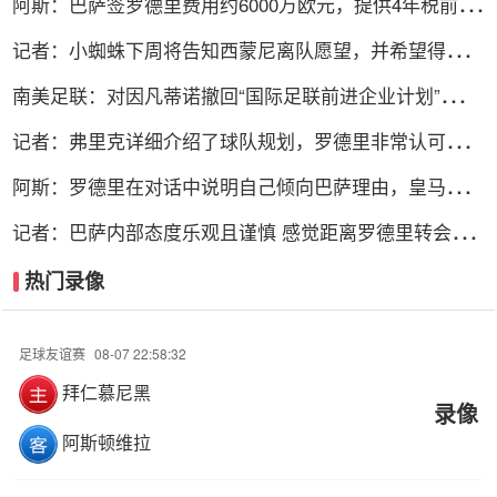
阿斯：巴萨签罗德里费用约6000万欧元，提供4年税前
3000万欧合同
记者：小蜘蛛下周将告知西蒙尼离队愿望，并希望得到理
解和帮助
南美足联：对因凡蒂诺撤回“国际足联前进企业计划”提案
表示欢迎
记者：弗里克详细介绍了球队规划，罗德里非常认可并选
择加盟巴萨
阿斯：罗德里在对话中说明自己倾向巴萨理由，皇马对此
理解＆祝好
记者：巴萨内部态度乐观且谨慎 感觉距离罗德里转会完
成更近了
热门录像
足球友谊赛
08-07 22:58:32
拜仁慕尼黑
录像
阿斯顿维拉