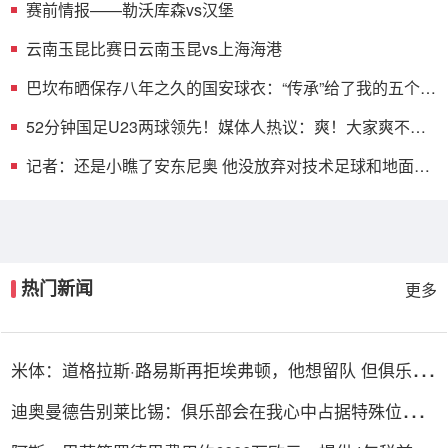
赛前情报——勒沃库森vs汉堡
云南玉昆比赛日云南玉昆vs上海海港
巴坎布晒保存八年之久的国安球衣：“传承”给了我的五个孩
子
52分钟国足U23两球领先！媒体人热议：爽！大家爽不
爽！
记者：还是小瞧了安东尼奥 他没放弃对技术足球和地面配
合的追求
热门新闻
更多
米体：道格拉斯·路易斯再拒埃弗顿，他想留队 但俱乐部
尚未敲定
迪奥曼德告别莱比锡：俱乐部会在我心中占据特殊位置，
感谢所有