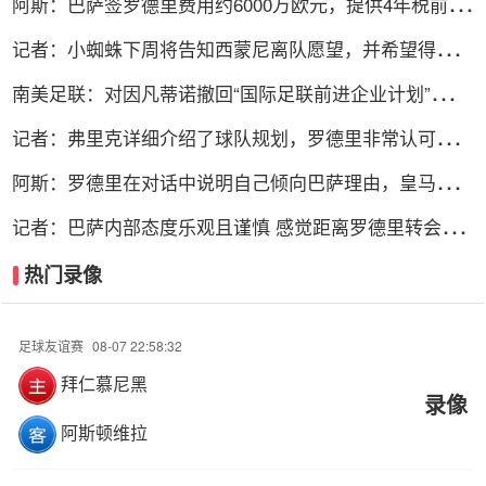
阿斯：巴萨签罗德里费用约6000万欧元，提供4年税前
3000万欧合同
记者：小蜘蛛下周将告知西蒙尼离队愿望，并希望得到理
解和帮助
南美足联：对因凡蒂诺撤回“国际足联前进企业计划”提案
表示欢迎
记者：弗里克详细介绍了球队规划，罗德里非常认可并选
择加盟巴萨
阿斯：罗德里在对话中说明自己倾向巴萨理由，皇马对此
理解＆祝好
记者：巴萨内部态度乐观且谨慎 感觉距离罗德里转会完
成更近了
热门录像
足球友谊赛
08-07 22:58:32
拜仁慕尼黑
录像
阿斯顿维拉