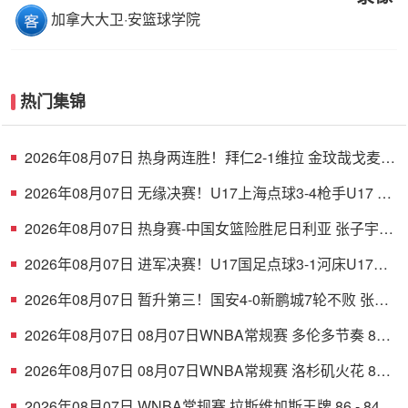
加拿大大卫·安篮球学院
热门集锦
2026年08月07日 热身两连胜！拜仁2-1维拉 金玟哉戈麦斯
破门迪亚斯替补建功
2026年08月07日 无缘决赛！U17上海点球3-4枪手U17 李
秋甫、李文博失点王启戎扑点
2026年08月07日 热身赛-中国女篮险胜尼日利亚 张子宇
24+11 杨舒予12+6
2026年08月07日 进军决赛！U17国足点球3-1河床U17将
战阿森纳 江宇涵替补两扑点
2026年08月07日 暂升第三！国安4-0新鹏城7轮不败 张玉
宁传射达万双响法比奥破门
2026年08月07日 08月07日WNBA常规赛 多伦多节奏 83 -
97 波特兰火焰 集锦
2026年08月07日 08月07日WNBA常规赛 洛杉矶火花 89 -
82 明尼苏达山猫 全场集锦
2026年08月07日 WNBA常规赛 拉斯维加斯王牌 86 - 84