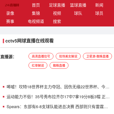
(current)
首页
足球直播
篮球直播
新闻
录像
集锦
视频
球队
球员
赛事
电视频道
搜索
cctv5网球直播在线观看
直播源：
高清直播信号
现场美女解说
卫星源-蜘蛛直播
红单解说
蜘蛛直播
唏嘘！坎特18世界杯主力夺冠、因伤无缘22世界杯、今年
1分钟没上
运动能力不俗！35号秀布拉齐尔17中7拿19分8板3帽 正负
值+11
Spears：东部有6-8支球队能进总决赛 西部则只有雷霆和
马刺