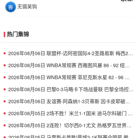
无锡吴钩
热门集锦
2026年08月06日 联盟杯-迈阿密国际4-2圣路易斯 梅西2射
1传 阿伦助攻戴帽
2026年08月06日 WNBA常规赛 西雅图风暴 86 - 92 纽约
自由人 全场集锦
2026年08月06日 WNBA常规赛 菲尼克斯水星 82 - 96 亚
特兰大梦想 全场集锦
2026年08月06日 巴黎0-3马略卡下场战曼联 巴黎全场控球
近6成+8射3正未果
2026年08月06日 友谊赛-阿森纳1-3贝蒂斯 因卡皮耶破门
难救主 福纳尔斯1射2传
2026年08月05日 2场不胜！米兰1-1国米 迪马尔科破门 恩
昆库造点+点射拉莫斯登场
2026年08月05日 2连败！切尔西0-1尤文 热格罗瓦世界波
制胜穆德里克时隔614天复出
2026年08月05日 马雷斯卡首胜!曼城3-1K联赛全明星 赖因