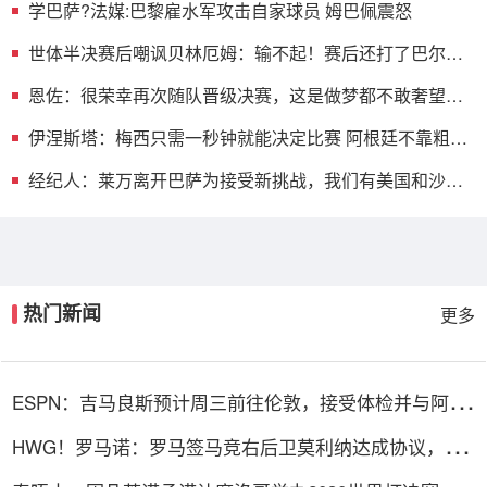
学巴萨?法媒:巴黎雇水军攻击自家球员 姆巴佩震怒
世体半决赛后嘲讽贝林厄姆：输不起！赛后还打了巴尔科
的后脑
恩佐：很荣幸再次随队晋级决赛，这是做梦都不敢奢望的
时刻
伊涅斯塔：梅西只需一秒钟就能决定比赛 阿根廷不靠粗野
动作取胜
经纪人：莱万离开巴萨为接受新挑战，我们有美国和沙特
的报价
热门新闻
更多
ESPN：吉马良斯预计周三前往伦敦，接受体检并与阿森
纳签约
HWG！罗马诺：罗马签马竞右后卫莫利纳达成协议，总
价1800万欧