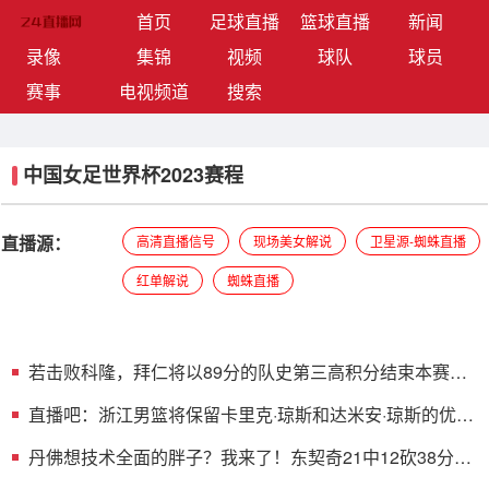
(current)
首页
足球直播
篮球直播
新闻
录像
集锦
视频
球队
球员
赛事
电视频道
搜索
中国女足世界杯2023赛程
直播源：
高清直播信号
现场美女解说
卫星源-蜘蛛直播
红单解说
蜘蛛直播
若击败科隆，拜仁将以89分的队史第三高积分结束本赛季
联赛
直播吧：浙江男篮将保留卡里克·琼斯和达米安·琼斯的优先
续约权
丹佛想技术全面的胖子？我来了！东契奇21中12砍38分13
板10助2断