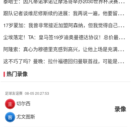
泰晤士：因凡蒂诺承诺让摩洛哥举办2030世界杯决赛，
以换取支持
跟队记者谈维尼修斯续约进展：我再说一遍，他要留下
来！！！
17岁蒙加：我曾非常接近加盟阿森纳，但我觉得自己更适
合曼城
尘埃落定！TA：皇马签19岁迪奥曼德达协议！总价最高
可达1.4亿欧
阿隆索：真心为穆德里克感到高兴，让他上场是充满情感
考量的决定
这不巧了吗？曼晚：拉什福德回归曼联首战，可能是对阿
莫林的米兰
热门录像
足球友谊赛
08-05 20:27:53
切尔西
录像
尤文图斯