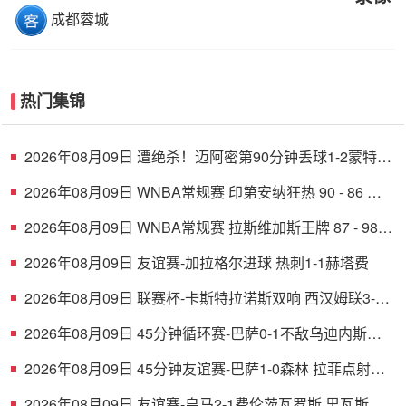
成都蓉城
热门集锦
2026年08月09日 遭绝杀！迈阿密第90分钟丢球1-2蒙特雷
德保罗破门展示梅西球衣
2026年08月09日 WNBA常规赛 印第安纳狂热 90 - 86 芝
加哥天空 全场集锦
2026年08月09日 WNBA常规赛 拉斯维加斯王牌 87 - 98
明尼苏达山猫 全场集锦
2026年08月09日 友谊赛-加拉格尔进球 热刺1-1赫塔费
2026年08月09日 联赛杯-卡斯特拉诺斯双响 西汉姆联3-1
朴茨茅斯
2026年08月09日 45分钟循环赛-巴萨0-1不敌乌迪内斯无
缘冠军 巴约挑射绝杀
2026年08月09日 45分钟友谊赛-巴萨1-0森林 拉菲点射费
尔明造点 两队各一次中柱
2026年08月09日 友谊赛-皇马2-1费伦茨瓦罗斯 里瓦斯建