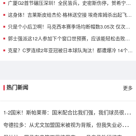
广厦G2首节碾压深圳！全民皆兵，史密斯伤停，贺希宁
+托弗太铁了
这身体！吉莱斯皮给杰伦·格林送空接 埃奇库姆杀出起飞将
球扇飞
只是个小后卫啊！马克西本赛季场均断帽数3.05次 仅次于
文班
郭士强派这12人参加下个窗口世预赛，应该能轻松击败日
本男篮
克星？C罗连续2年亚冠被日本球队淘汰！都遭爆冷 14个月
神迹终结
热门新闻
更多
1-2国米！斯帕莱蒂：国米配合比我们强，我们球员很棒
整体是关键
夸德拉多：从尤文加盟国米被视为背叛，但我失业必须寻
找其他选择