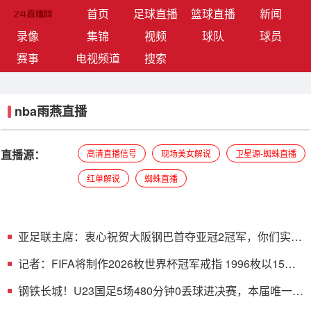
(current)
首页
足球直播
篮球直播
新闻
录像
集锦
视频
球队
球员
赛事
电视频道
搜索
nba雨燕直播
直播源：
高清直播信号
现场美女解说
卫星源-蜘蛛直播
红单解说
蜘蛛直播
亚足联主席：衷心祝贺大阪钢巴首夺亚冠2冠军，你们实至
名归
记者：FIFA将制作2026枚世界杯冠军戒指 1996枚以15万
美元发售
钢铁长城！U23国足5场480分钟0丢球进决赛，本届唯一0
丢球球队！