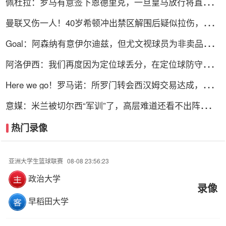
佩杜拉：罗马有意签下恩德里克，一旦皇马放行将直接加
入争夺战
曼联又伤一人！40岁希顿冲出禁区解围后疑似拉伤，被换
下
Goal：阿森纳有意伊尔迪兹，但尤文视球员为非卖品，除
非天价购买
阿洛伊西：我们再度因为定位球丢分，在定位球防守上犯
了一些错误
Here we go！罗马诺：所罗门转会西汉姆交易达成，总价
达700万镑
意媒：米兰被切尔西“军训”了，高层难道还看不出阵容短
板？
热门录像
亚洲大学生篮球联赛
08-08 23:56:23
政治大学
录像
早稻田大学