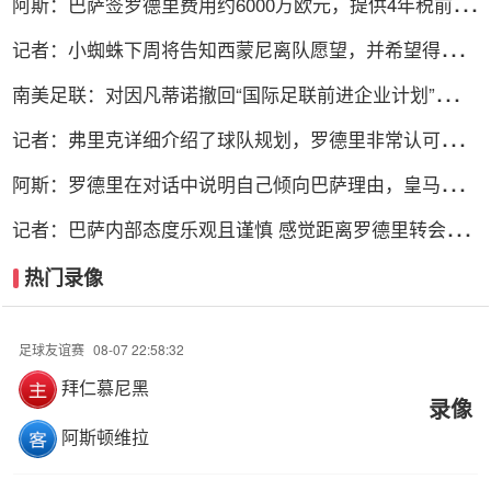
阿斯：巴萨签罗德里费用约6000万欧元，提供4年税前
3000万欧合同
记者：小蜘蛛下周将告知西蒙尼离队愿望，并希望得到理
解和帮助
南美足联：对因凡蒂诺撤回“国际足联前进企业计划”提案
表示欢迎
记者：弗里克详细介绍了球队规划，罗德里非常认可并选
择加盟巴萨
阿斯：罗德里在对话中说明自己倾向巴萨理由，皇马对此
理解＆祝好
记者：巴萨内部态度乐观且谨慎 感觉距离罗德里转会完
成更近了
热门录像
足球友谊赛
08-07 22:58:32
拜仁慕尼黑
录像
阿斯顿维拉