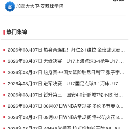
加拿大大卫·安篮球学院
热门集锦
2026年08月07日 热身两连胜！拜仁2-1维拉 金玟哉戈麦斯
破门迪亚斯替补建功
2026年08月07日 无缘决赛！U17上海点球3-4枪手U17 李
秋甫、李文博失点王启戎扑点
2026年08月07日 热身赛-中国女篮险胜尼日利亚 张子宇
24+11 杨舒予12+6
2026年08月07日 进军决赛！U17国足点球3-1河床U17将
战阿森纳 江宇涵替补两扑点
2026年08月07日 暂升第三！国安4-0新鹏城7轮不败 张玉
宁传射达万双响法比奥破门
2026年08月07日 08月07日WNBA常规赛 多伦多节奏 83 -
97 波特兰火焰 集锦
2026年08月07日 08月07日WNBA常规赛 洛杉矶火花 89 -
82 明尼苏达山猫 全场集锦
2026年08月07日 WNBA常规赛 拉斯维加斯王牌 86 - 84