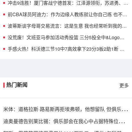
冲击9连胜！厦门客战宁德首发：江泽源领衔，苏进勇、胡
星灿先发
前CBA球员阿迪力：作为边缘人教练就让你自己练 也不管
你有没有练
波蒂斯谈字母哥交易流言：这是生意 我也经常听到我的名
字！
没荒废！文班亚马参加活动秀投篮 三分5投全中&Logo超
远差一点
手感火热！科沃德三节10中7高效拿下23分3板2助1断 第
三节10分
热门新闻
更多
米体：道格拉斯·路易斯再拒埃弗顿，他想留队 但俱乐部
尚未敲定
迪奥曼德告别莱比锡：俱乐部会在我心中占据特殊位置，
感谢所有