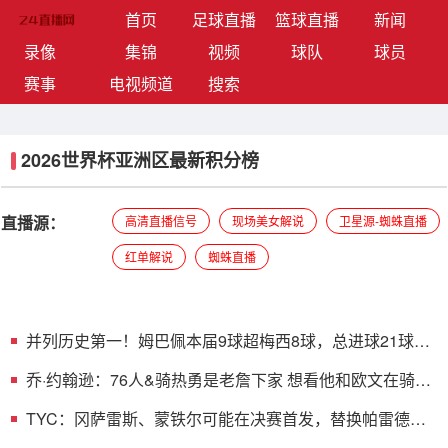
(current)
首页
足球直播
篮球直播
新闻
录像
集锦
视频
球队
球员
赛事
电视频道
搜索
2026世界杯亚洲区最新积分榜
直播源：
高清直播信号
现场美女解说
卫星源-蜘蛛直播
红单解说
蜘蛛直播
并列历史第一！姆巴佩本届9球超梅西8球，总进球21球追
平梅西！
乔·约翰逊：76人&骑热勇是老詹下家 想看他和欧文在骑士
重聚
TYC：冈萨雷斯、蒙铁尔可能在决赛首发，替换帕雷德斯
以及莫利纳