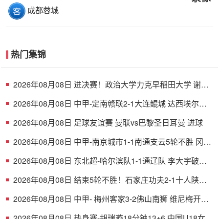
成都蓉城
热门集锦
2026年08月08日 进决赛！政治大学力克早稻田大学 谢昀
达26+6 波波卡22+15+7
2026年08月08日 中甲-定南赣联2-1大连鲲城 达西埃尔两
分钟两球
2026年08月08日 足球友谊赛 曼联vs巴黎圣日耳曼 进球
2026年08月08日 中甲-南京城市1-1南通支云5轮不胜 冈萨
雷斯建功董洪麟破门救主
2026年08月08日 东北超-哈尔滨队1-1通辽队 李大宇破门
李明悦神仙球扳平
2026年08月08日 结束5轮不胜！石家庄功夫2-1十人陕西
联合 维尼修斯制胜曹康直红
2026年08月08日 中甲- 梅州客家3-2佛山南狮 维尼梅开二
度
2026年08月08日 热身赛-胡瑞燕18分钟13+6 中国U18女篮