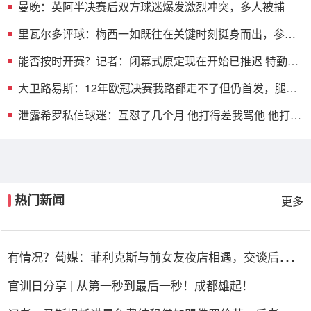
曼晚：英阿半决赛后双方球迷爆发激烈冲突，多人被捕
里瓦尔多评球：梅西一如既往在关键时刻挺身而出，参与
两粒进球
能否按时开赛？记者：闭幕式原定现在开始已推迟 特勤处
在安检
大卫路易斯：12年欧冠决赛我路都走不了但仍首发，腿断
了也不在乎
泄露希罗私信球迷：互怼了几个月 他打得差我骂他 他打得
好他骂我
热门新闻
更多
有情况？葡媒：菲利克斯与前女友夜店相遇，交谈后社媒
再次互关
官训日分享 | 从第一秒到最后一秒！成都雄起！