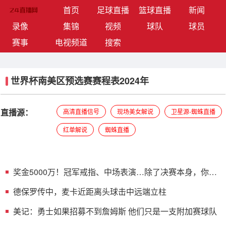
(current)
首页
足球直播
篮球直播
新闻
录像
集锦
视频
球队
球员
赛事
电视频道
搜索
世界杯南美区预选赛赛程表2024年
直播源：
高清直播信号
现场美女解说
卫星源-蜘蛛直播
红单解说
蜘蛛直播
奖金5000万！冠军戒指、中场表演…除了决赛本身，你还
要知道这些
德保罗传中，麦卡近距离头球击中远端立柱
美记：勇士如果招募不到詹姆斯 他们只是一支附加赛球队