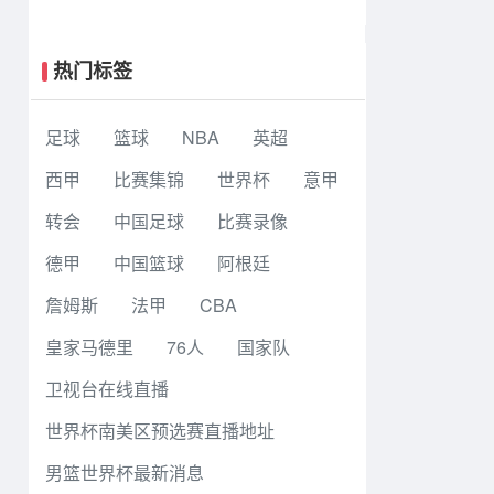
生篮球联赛8强赛 早稻田大学 78 - 71
高丽大学 集锦
热门标签
足球
篮球
NBA
英超
西甲
比赛集锦
世界杯
意甲
转会
中国足球
比赛录像
德甲
中国篮球
阿根廷
詹姆斯
法甲
CBA
皇家马德里
76人
国家队
卫视台在线直播
世界杯南美区预选赛直播地址
男篮世界杯最新消息