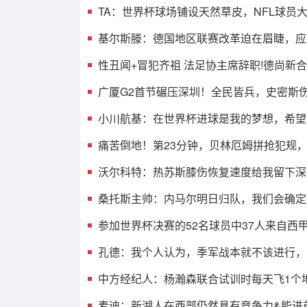
TA：世界杯球场铺设天然草皮，NFL球员
基尔斯滕：德国地区联赛改革迫在眉睫，应
性丑闻+冒犯齐祖 法足协主席辞职!德尚新
广厦G2首节碾压深圳！全民皆兵，史密斯
小川航基：在世界杯进球是我的梦想，希望
痛苦倒地！第23分钟，贝林厄姆拼抢犯规
沃尔科特：热苏斯膝伤恢复速度给我留下深
桑托斯主帅：内马尔明日归队，我们会确定
参加世界杯决赛的52名球员中37人来自西
孔德：我个人认为，季军战本就不该进行，
中方经纪人：杨瀚森联合试训时每天飞1个
麦迪：新湖人在西部仍然具有竞争力&能进