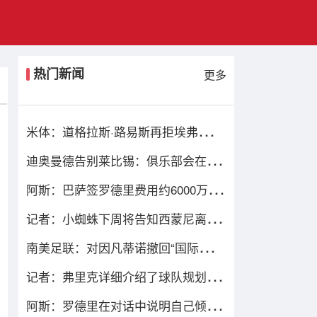
热门新闻
更多
米体：道格拉斯·路易斯再拒埃弗顿，
他想留队 但俱乐部尚未敲定
迪奥曼德告别莱比锡：俱乐部会在我
心中占据特殊位置，感谢所有
阿斯：巴萨签罗德里费用约6000万欧
元，提供4年税前3000万欧合同
记者：小蜘蛛下周将告知西蒙尼离队
愿望，并希望得到理解和帮助
南美足联：对因凡蒂诺撤回“国际足联
前进企业计划”提案表示欢迎
记者：弗里克详细介绍了球队规划，
罗德里非常认可并选择加盟巴萨
阿斯：罗德里在对话中说明自己倾向