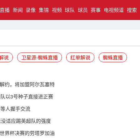
直播
新闻
录像
集锦
视频
球队
球员
赛事
电视频道
搜索
解说
卫星源-蜘蛛直播
红单解说
蜘蛛直播
解约，将加盟阿尔瓦塞特
国女队以3号种子直接进正赛
莫等人握手交流
米没适应踢英超队的强度
世界杯决赛的劳塔罗加油