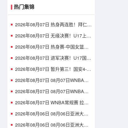
热门集锦
2026年08月07日 热身两连胜！拜仁2-
1维拉 金玟哉戈麦斯破门迪亚斯替补
建功
2026年08月07日 无缘决赛！U17上海
点球3-4枪手U17 李秋甫、李文博失点
王启戎扑点
2026年08月07日 热身赛-中国女篮险
胜尼日利亚 张子宇24+11 杨舒予12+6
2026年08月07日 进军决赛！U17国足
点球3-1河床U17将战阿森纳 江宇涵替
补两扑点
2026年08月07日 暂升第三！国安4-0
新鹏城7轮不败 张玉宁传射达万双响
法比奥破门
2026年08月07日 08月07日WNBA常
规赛 多伦多节奏 83 - 97 波特兰火焰
集锦
2026年08月07日 08月07日WNBA常
规赛 洛杉矶火花 89 - 82 明尼苏达山
猫 全场集锦
2026年08月07日 WNBA常规赛 拉斯
维加斯王牌 86 - 84 印第安纳狂热 全
场集锦
2026年08月06日 08月06日亚洲大学
生篮球联赛8强赛 清华大学 85 - 81 菲
律宾大学 集锦
2026年08月06日 08月06日亚洲大学