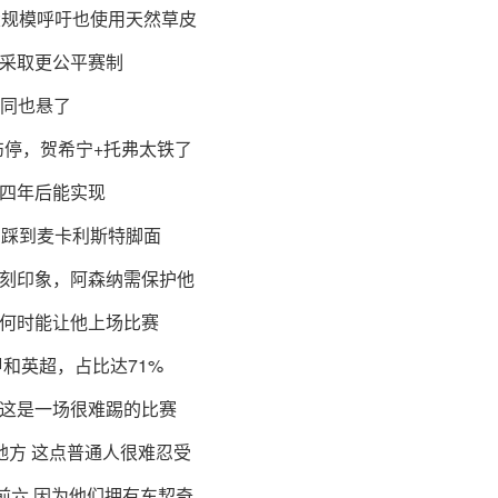
大规模呼吁也使用天然草皮
采取更公平赛制
合同也悬了
伤停，贺希宁+托弗太铁了
四年后能实现
，踩到麦卡利斯特脚面
刻印象，阿森纳需保护他
何时能让他上场比赛
甲和英超，占比达71%
这是一场很难踢的比赛
地方 这点普通人很难忍受
前六 因为他们拥有东契奇