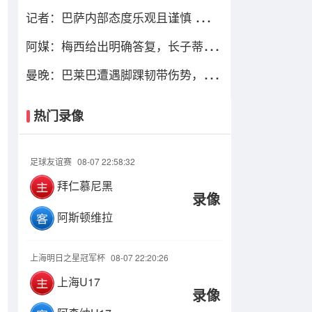
巴萨理由，皇马对此理解＆祝好
记者：巴萨内部态度乐观且谨慎 感觉
距离罗德里转会完成更近了
阿媒：梅西给出明确答复，长子蒂亚
戈暂时不会前往拉玛西亚青训
曼晚：巴莱巴遭遇脚踝韧带伤势，曼
联今夏大概率不会继续追求他
热门录像
足球友谊赛
08-07 22:58:32
拜仁慕尼黑
录像
阿斯顿维拉
上海明日之星冠军杯
08-07 22:20:26
上海U17
录像