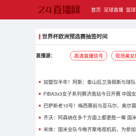
(current)
首页
足球直播
篮球
世界杯欧洲预选赛抽签时间
直播源：
高清直播信号
现场美女
加盟仅半年！阿斯：泰山后卫洛佩斯与球队
FIBA3x3女子系列赛济南站今日开赛 中
巴萨新老10号！梅西赛前与亚马尔、奥尔
齐沃：阿森纳在多个方面上都更胜一筹 国
米体：国米全队今晚齐聚电视机前，为参加