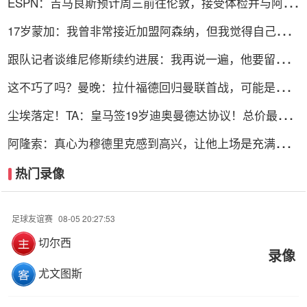
ESPN：吉马良斯预计周三前往伦敦，接受体检并与阿森
纳签约
17岁蒙加：我曾非常接近加盟阿森纳，但我觉得自己更适
合曼城
跟队记者谈维尼修斯续约进展：我再说一遍，他要留下
来！！！
这不巧了吗？曼晚：拉什福德回归曼联首战，可能是对阿
莫林的米兰
尘埃落定！TA：皇马签19岁迪奥曼德达协议！总价最高
可达1.4亿欧
阿隆索：真心为穆德里克感到高兴，让他上场是充满情感
考量的决定
热门录像
足球友谊赛
08-05 20:27:53
切尔西
录像
尤文图斯