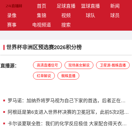
(current)
首页
足球直播
篮球直播
新闻
录像
集锦
视频
球队
球员
赛事
电视频道
搜索
世界杯非洲区预选赛2026积分榜
直播源：
高清直播信号
现场美女解说
卫星源-蜘蛛直播
红单解说
蜘蛛直播
罗马诺：加纳乔将罗马视为自己下家的首选，后者正在与
切尔西谈判
阿根廷是第6支进入世界杯决赛的卫冕冠军，此前5次2冠3
亚
卡尔谈夏联全胜：我们的化学反应极佳 大家配合得天衣无
缝