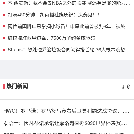
本·西蒙斯：我不会去NBA之外的联赛 我还有足够的能力回
归联盟
打满480分钟！胡荷韬社媒庆祝：决赛见！！！
网传前国脚申思掌掴小球员！申思此前曾被判6年，被处以
终身禁足
维拉瞄准西甲边锋，7500万解约金成障碍
Shams：想处理乔治垃圾合同就得搭首轮 76人根本没想过
能得到布朗
热门新闻
更多
HWG！罗马诺：罗马签马竞右后卫莫利纳达成协议，总
价1800万欧
泰晤士：因凡蒂诺承诺让摩洛哥举办2030世界杯决赛，
以换取支持