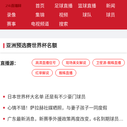
(current)
首页
足球直播
篮球直播
新闻
录像
集锦
视频
球队
球员
赛事
电视频道
搜索
亚洲预选赛世界杯名额
直播源：
高清直播信号
现场美女解说
卫星源-蜘蛛直播
红单解说
蜘蛛直播
日本世界杯大名单 还是有不少豪门球员
心情不错！萨拉赫社媒晒照，与妻子孩子一同度假
广东最新消息，新赛季外援政策再度改变，6名到期球员或
只留一人