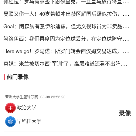
佩杜拉：罗马有意签下恩德里克，一旦皇马放行将直接加
入争夺战
曼联又伤一人！40岁希顿冲出禁区解围后疑似拉伤，被换
下
Goal：阿森纳有意伊尔迪兹，但尤文视球员为非卖品，除
非天价购买
阿洛伊西：我们再度因为定位球丢分，在定位球防守上犯
了一些错误
Here we go！罗马诺：所罗门转会西汉姆交易达成，总价
达700万镑
意媒：米兰被切尔西“军训”了，高层难道还看不出阵容短
板？
热门录像
亚洲大学生篮球联赛
08-08 23:56:23
政治大学
录像
早稻田大学