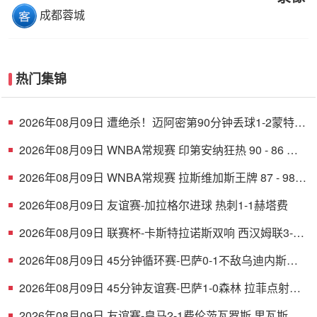
成都蓉城
热门集锦
2026年08月09日 遭绝杀！迈阿密第90分钟丢球1-2蒙特雷
德保罗破门展示梅西球衣
2026年08月09日 WNBA常规赛 印第安纳狂热 90 - 86 芝
加哥天空 全场集锦
2026年08月09日 WNBA常规赛 拉斯维加斯王牌 87 - 98
明尼苏达山猫 全场集锦
2026年08月09日 友谊赛-加拉格尔进球 热刺1-1赫塔费
2026年08月09日 联赛杯-卡斯特拉诺斯双响 西汉姆联3-1
朴茨茅斯
2026年08月09日 45分钟循环赛-巴萨0-1不敌乌迪内斯无
缘冠军 巴约挑射绝杀
2026年08月09日 45分钟友谊赛-巴萨1-0森林 拉菲点射费
尔明造点 两队各一次中柱
2026年08月09日 友谊赛-皇马2-1费伦茨瓦罗斯 里瓦斯建