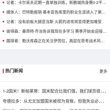
记者：卡尔采夫近期一直单独训练，新鹏城热身赛0-2不敌
广州豹
媒体人：巴特勒报销 基本宣告库里的职业生涯进入了第4
节垃圾时间
记者：没有前板大腿亚当斯 火箭的进攻将变得更加难受
彼得森：基昂特·乔治告诉我现在多学习 赛季开始会迎接严
峻考验
踢球者：勒沃库森正在关注伊劳拉，高层在思考战术风格
是否契合
热门新闻
更多
1-2国米！斯帕莱蒂：国米配合比我们强，我们球员很棒
整体是关键
夸德拉多：从尤文加盟国米被视为背叛，但我失业必须寻
找其他选择