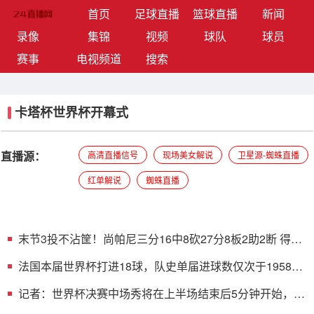
(current)
首页
足球直播
篮球直播
新闻
录像
集锦
视频
球队
球员
赛事
电视频道
搜索
卡塔杯世界杯开幕式
直播源：
高清直播信号
现场美女解说
卫星源-蜘蛛直播
红单解说
蜘蛛直播
末节3投不沾筐！尚帕尼三分16中8砍27分8板2助2断 得分
全场最高
法国本届世界杯打进18球，队史单届进球数仅次于1958年
的23球
记者：世界杯决赛中场秀将在上半场结束后5分钟开始，时
长说不准