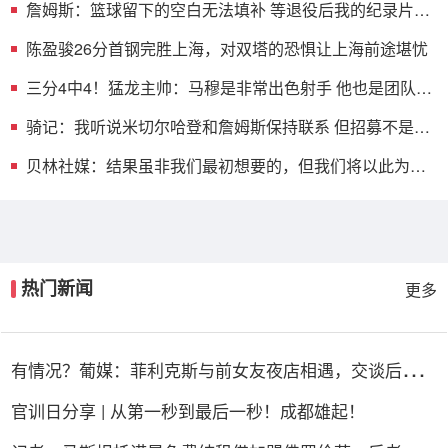
詹姆斯：篮球留下的空白无法填补 等退役后我的纪录片将
震撼全场
陈盈骏26分首钢完胜上海，对双塔的恐惧让上海前途堪忧
三分4中4！猛龙主帅：马穆是非常出色射手 他也是团队至
上的球员
骑记：我听说米切尔哈登和詹姆斯保持联系 但招募不是决
定性因素
贝林社媒：结果虽非我们最初想要的，但我们将以此为基
础继续前进
热门新闻
更多
有情况？葡媒：菲利克斯与前女友夜店相遇，交谈后社媒
再次互关
官训日分享 | 从第一秒到最后一秒！成都雄起！