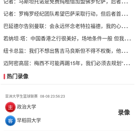
记者：马斯坦托诺是免费纯租借加盟佛罗伦萨，后者承担
全额薪水
记者：罗梅罗经纪团队希望巴萨采取行动，但后者首选引
进罗德里
巴延德尔告别曼联：会永远怀念老特拉福德，我的心与你
们同在
若纳坦·塔：中国香港之行很美好，场地条件一般 但我们
踢得不错
纽卡总监：我们不想出售吉马良斯但不得不权衡，他明确
说出了意愿
迈阿密高层：梅西不可能再踢15年，我们必须去规划“后
梅西时代”
热门录像
亚洲大学生篮球联赛
08-08 23:56:23
政治大学
录像
早稻田大学