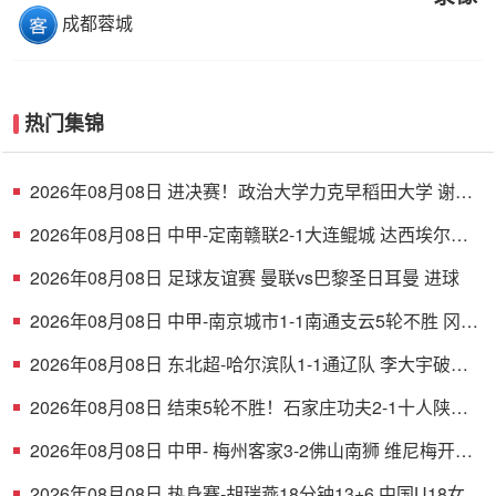
成都蓉城
热门集锦
2026年08月08日 进决赛！政治大学力克早稻田大学 谢昀
达26+6 波波卡22+15+7
2026年08月08日 中甲-定南赣联2-1大连鲲城 达西埃尔两
分钟两球
2026年08月08日 足球友谊赛 曼联vs巴黎圣日耳曼 进球
2026年08月08日 中甲-南京城市1-1南通支云5轮不胜 冈萨
雷斯建功董洪麟破门救主
2026年08月08日 东北超-哈尔滨队1-1通辽队 李大宇破门
李明悦神仙球扳平
2026年08月08日 结束5轮不胜！石家庄功夫2-1十人陕西
联合 维尼修斯制胜曹康直红
2026年08月08日 中甲- 梅州客家3-2佛山南狮 维尼梅开二
度
2026年08月08日 热身赛-胡瑞燕18分钟13+6 中国U18女篮