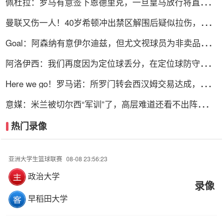
佩杜拉：罗马有意签下恩德里克，一旦皇马放行将直接加
入争夺战
曼联又伤一人！40岁希顿冲出禁区解围后疑似拉伤，被换
下
Goal：阿森纳有意伊尔迪兹，但尤文视球员为非卖品，除
非天价购买
阿洛伊西：我们再度因为定位球丢分，在定位球防守上犯
了一些错误
Here we go！罗马诺：所罗门转会西汉姆交易达成，总价
达700万镑
意媒：米兰被切尔西“军训”了，高层难道还看不出阵容短
板？
热门录像
亚洲大学生篮球联赛
08-08 23:56:23
政治大学
录像
早稻田大学