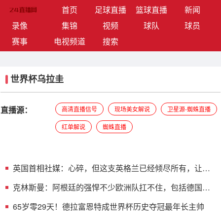
(current)
首页
足球直播
篮球直播
新闻
录像
集锦
视频
球队
球员
赛事
电视频道
搜索
世界杯乌拉圭
直播源：
高清直播信号
现场美女解说
卫星源-蜘蛛直播
红单解说
蜘蛛直播
英国首相社媒：心碎，但这支英格兰已经倾尽所有，让我
们引以为傲
克林斯曼：阿根廷的强悍不少欧洲队扛不住，包括德国在
内全都太软
65岁零29天！德拉富恩特成世界杯历史夺冠最年长主帅