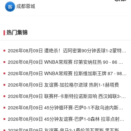
成都蓉城
热门集锦
2026年08月09日 遭绝杀！迈阿密第90分钟丢球1-2蒙特雷
德保罗破门展示梅西球衣
2026年08月09日 WNBA常规赛 印第安纳狂热 90 - 86 芝
加哥天空 全场集锦
2026年08月09日 WNBA常规赛 拉斯维加斯王牌 87 - 98
明尼苏达山猫 全场集锦
2026年08月09日 友谊赛-加拉格尔进球 热刺1-1赫塔费
2026年08月09日 联赛杯-卡斯特拉诺斯双响 西汉姆联3-1
朴茨茅斯
2026年08月09日 45分钟循环赛-巴萨0-1不敌乌迪内斯无
缘冠军 巴约挑射绝杀
2026年08月09日 45分钟友谊赛-巴萨1-0森林 拉菲点射费
尔明造点 两队各一次中柱
2026年08月09日 友谊赛-皇马2-1费伦茨瓦罗斯 里瓦斯建