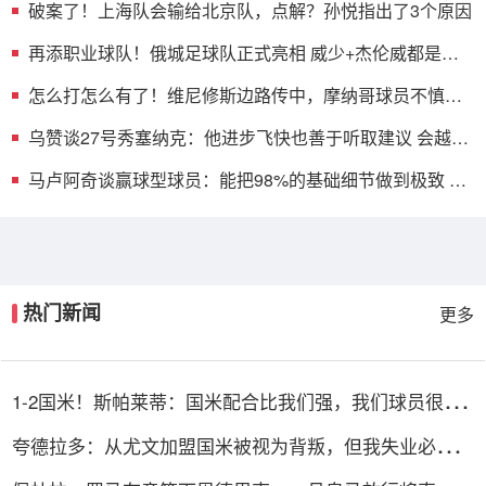
破案了！上海队会输给北京队，点解？孙悦指出了3个原因
再添职业球队！俄城足球队正式亮相 威少+杰伦威都是投
资人
怎么打怎么有了！维尼修斯边路传中，摩纳哥球员不慎自
摆乌龙
乌赞谈27号秀塞纳克：他进步飞快也善于听取建议 会越来
越好的
马卢阿奇谈赢球型球员：能把98%的基础细节做到极致 愿
为队友付出
热门新闻
更多
1-2国米！斯帕莱蒂：国米配合比我们强，我们球员很棒
整体是关键
夸德拉多：从尤文加盟国米被视为背叛，但我失业必须寻
找其他选择