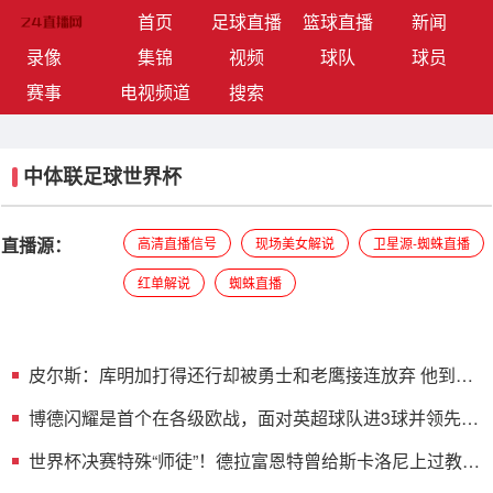
(current)
首页
足球直播
篮球直播
新闻
录像
集锦
视频
球队
球员
赛事
电视频道
搜索
中体联足球世界杯
直播源：
高清直播信号
现场美女解说
卫星源-蜘蛛直播
红单解说
蜘蛛直播
皮尔斯：库明加打得还行却被勇士和老鹰接连放弃 他到底
怎么了？
博德闪耀是首个在各级欧战，面对英超球队进3球并领先的
挪威球队
世界杯决赛特殊“师徒”！德拉富恩特曾给斯卡洛尼上过教练
课