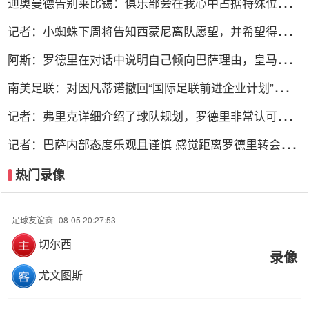
迪奥曼德告别莱比锡：俱乐部会在我心中占据特殊位置，
感谢所有
记者：小蜘蛛下周将告知西蒙尼离队愿望，并希望得到理
解和帮助
阿斯：罗德里在对话中说明自己倾向巴萨理由，皇马对此
理解＆祝好
南美足联：对因凡蒂诺撤回“国际足联前进企业计划”提案
表示欢迎
记者：弗里克详细介绍了球队规划，罗德里非常认可并选
择加盟巴萨
记者：巴萨内部态度乐观且谨慎 感觉距离罗德里转会完
成更近了
热门录像
足球友谊赛
08-05 20:27:53
切尔西
录像
尤文图斯