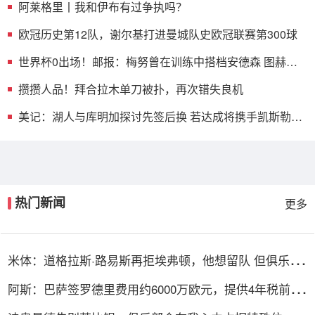
阿莱格里丨我和伊布有过争执吗？
欧冠历史第12队，谢尔基打进曼城队史欧冠联赛第300球
世界杯0出场！邮报：梅努曾在训练中搭档安德森 图赫尔
不满其表现
攒攒人品！拜合拉木单刀被扑，再次错失良机
美记：湖人与库明加探讨先签后换 若达成将携手凯斯勒重
塑前场
热门新闻
更多
米体：道格拉斯·路易斯再拒埃弗顿，他想留队 但俱乐部
尚未敲定
阿斯：巴萨签罗德里费用约6000万欧元，提供4年税前
3000万欧合同