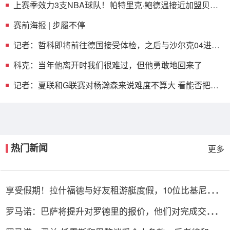
上赛季效力3支NBA球队！帕特里克·鲍德温接近加盟贝尔
格莱德红星
赛前海报 | 步履不停
记者：哲科即将前往德国接受体检，之后与沙尔克04进行
签约
科克：当年他离开时我们很难过，但他勇敢地回来了
记者：夏联和G联赛对杨瀚森来说难度不算大 看能否把表
现带到NBA
热门新闻
更多
享受假期！拉什福德与好友租游艇度假，10位比基尼女孩
陪伴
罗马诺：巴萨将提升对罗德里的报价，他们对完成交易信
心十足