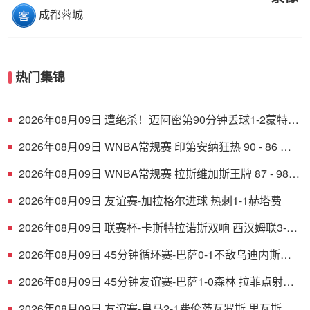
成都蓉城
热门集锦
2026年08月09日 遭绝杀！迈阿密第90分钟丢球1-2蒙特雷
德保罗破门展示梅西球衣
2026年08月09日 WNBA常规赛 印第安纳狂热 90 - 86 芝
加哥天空 全场集锦
2026年08月09日 WNBA常规赛 拉斯维加斯王牌 87 - 98
明尼苏达山猫 全场集锦
2026年08月09日 友谊赛-加拉格尔进球 热刺1-1赫塔费
2026年08月09日 联赛杯-卡斯特拉诺斯双响 西汉姆联3-1
朴茨茅斯
2026年08月09日 45分钟循环赛-巴萨0-1不敌乌迪内斯无
缘冠军 巴约挑射绝杀
2026年08月09日 45分钟友谊赛-巴萨1-0森林 拉菲点射费
尔明造点 两队各一次中柱
2026年08月09日 友谊赛-皇马2-1费伦茨瓦罗斯 里瓦斯建