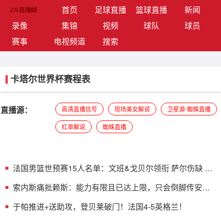
(current)
首页
足球直播
篮球直播
新闻
录像
集锦
视频
球队
球员
赛事
电视频道
搜索
卡塔尔世界杯赛程表
直播源：
高清直播信号
现场美女解说
卫星源-蜘蛛直播
红单解说
蜘蛛直播
法国男篮世预赛15人名单：文班&戈贝尔领衔 萨尔伤缺 里
萨谢无缘
索内斯痛批赖斯：能力有限且已达上限，只会倒脚传安全
球
于帕推进+送助攻，登贝莱破门！法国4-5英格兰！