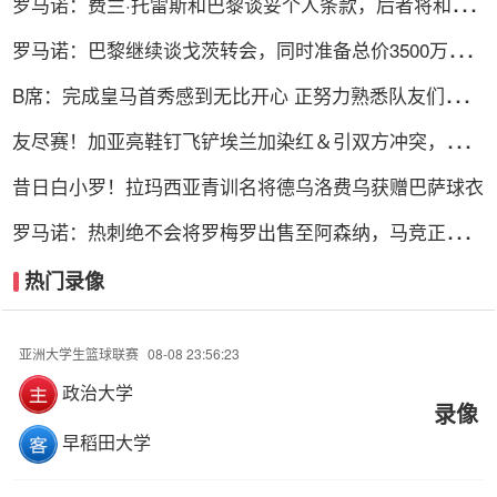
罗马诺：费兰·托雷斯和巴黎谈妥个人条款，后者将和巴
萨展开谈判
罗马诺：巴黎继续谈戈茨转会，同时准备总价3500万欧
求购铃木彩艳
B席：完成皇马首秀感到无比开心 正努力熟悉队友们的特
点
友尽赛！加亚亮鞋钉飞铲埃兰加染红＆引双方冲突，后者
被担架抬走
昔日白小罗！拉玛西亚青训名将德乌洛费乌获赠巴萨球衣
罗马诺：热刺绝不会将罗梅罗出售至阿森纳，马竞正在积
极谈判
热门录像
亚洲大学生篮球联赛
08-08 23:56:23
政治大学
录像
早稻田大学