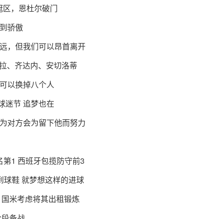
冠区，恩杜尔破门
到骄傲
远，但我们可以昂首离开
奥拉、齐达内、安切洛蒂
可以换掉八个人
s球迷节 追梦也在
为对方会为留下他而努力
名第1 西班牙包揽防守前3
到球鞋 就梦想这样的进球
，国米考虑将其出租锻炼
阶段备战