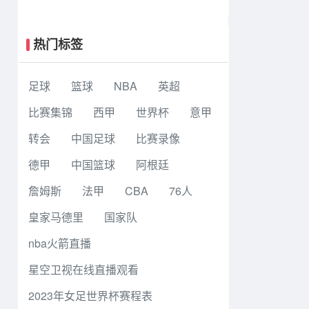
斯飞翼 92 - 96 华盛顿神秘人 全场集
锦
热门标签
足球
篮球
NBA
英超
比赛集锦
西甲
世界杯
意甲
转会
中国足球
比赛录像
德甲
中国篮球
阿根廷
詹姆斯
法甲
CBA
76人
皇家马德里
国家队
nba火箭直播
星空卫视在线直播观看
2023年女足世界杯赛程表