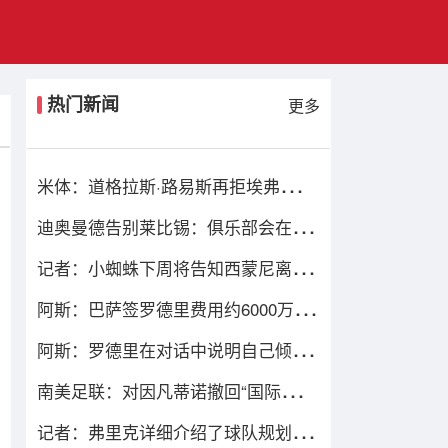
热门新闻
更多
米体：道格拉斯·路易斯再拒埃弗顿，
他想留队 但俱乐部尚未敲定
迪奥曼德告别莱比锡：俱乐部会在我
心中占据特殊位置，感谢所有
记者：小蜘蛛下周将告知西蒙尼离队
愿望，并希望得到理解和帮助
阿斯：巴萨签罗德里费用约6000万欧
元，提供4年税前3000万欧合同
阿斯：罗德里在对话中说明自己倾向
巴萨理由，皇马对此理解＆祝好
南美足联：对因凡蒂诺撤回“国际足联
前进企业计划”提案表示欢迎
记者：弗里克详细介绍了球队规划，