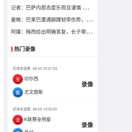
罗德里非常认可并选择加盟巴萨
记者：巴萨内部态度乐观且谨慎 感觉
距离罗德里转会完成更近了
曼晚：巴莱巴遭遇脚踝韧带伤势，曼
联今夏大概率不会继续追求他
阿媒：梅西给出明确答复，长子蒂亚
戈暂时不会前往拉玛西亚青训
热门录像
足球友谊赛
08-05 20:27:53
切尔西
录像
尤文图斯
足球友谊赛
08-05 19:35:55
K联赛全明星
录像