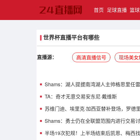
(current)
首页
足球直播
篮球
世界杯直播平台有哪些
直播源：
高清直播信号
现场美女
Shams：湖人提拔南湾湖人主帅格思里任
TA：奇才无意交易安东尼·戴维斯
苏维门迪、埃里克·加西亚替补登场，罗德
Shams：勇士仍在全联盟范围内进行交易
半场19次犯规！上半场结束后凯恩、梅西