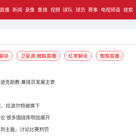
直播
新闻
录像
集锦
视频
球队
球员
赛事
电视频道
搜索
解说
卫星源-蜘蛛直播
红单解说
蜘蛛直播
雷迪克助教 兼球员发展主管
里、拉波尔特被换下
讨论 很多围绕库明加展开
找到主裁，讨论比赛判罚