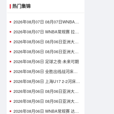
热门集锦
2026年08月07日 08月07日WNBA常
规赛 洛杉矶火花 89 - 82 明尼苏达山
猫 全场集锦
2026年08月07日 WNBA常规赛 拉斯
维加斯王牌 86 - 84 印第安纳狂热 全
场集锦
2026年08月06日 08月06日亚洲大学
生篮球联赛8强赛 清华大学 85 - 81 菲
律宾大学 集锦
2026年08月06日 08月06日亚洲大学
生篮球联赛8强赛 早稻田大学 78 - 71
高丽大学 集锦
2026年08月06日 足球之夜-未来可期
2026年08月06日 全胜出线战河床
U17！U17国足2-1十人药厂U17 赵松
源登场1分钟传射
2026年08月06日 上海U17 2-2河床锁
定B组第1 吕孟洋点射阿布力米破门 将
战A组第2
2026年08月06日 08月06日亚洲大学
生篮球联赛8强赛 北京大学 77 - 79 上
海交通大学 集锦
2026年08月06日 08月06日亚洲大学
生篮球联赛8强赛 延世大学 67 - 72 政
治大学 集锦
2026年08月06日 WNBA常规赛 达拉