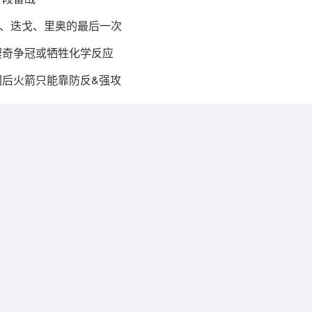
、迭戈、里奥的最后一次
东契奇争冠或牺牲化学反应
困后火箭只能靠防反&强攻