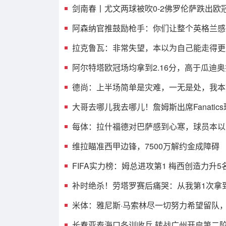
剑南春丨尤文两球被吹0-2佛罗伦萨跌出欧
阿森纳官推鼓励枪手：你们让整个英格兰感
拉克鲁瓦：非常失望，本以为自己能走得更
阿尔特塔欧冠场均拿到2.16分，高于瓜迪
德尚：上半场简单是灾难，一无是处，我本
大哥去哪儿我去哪儿！詹姆斯出席Fanatic
每体：拉什福德对巴萨感到心寒，球员本以
维拉瞄准西甲边锋，7500万解约金成障碍
FIFA实力榜：姆总进攻第1 梅西创造力升5
补时绝杀！劳塔罗赛后痛哭：从我第1次拿
米体：雅尼斯·马索林尽一切努力希望留队
长春亚泰海口冬训收兵 转战广州开启第二