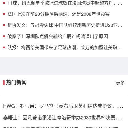
11球，姆巴佩单季欧冠进球数在法国球员中超越方丹，仅
次于本泽马
法国上次在前20分钟落后两球，还是2008年世预赛
足协发文：五战零失球 中国队继续刷新历史挺进U23亚洲
杯决赛
破案了！深圳队点解会输给广厦？杨鸣道出了原因
队报：梅西给美国带来了足球热潮，莱万的加盟让美职联
更加火爆
热门新闻
更多
HWG！罗马诺：罗马签马竞右后卫莫利纳达成协议，总
价1800万欧
泰晤士：因凡蒂诺承诺让摩洛哥举办2030世界杯决赛，
以换取支持