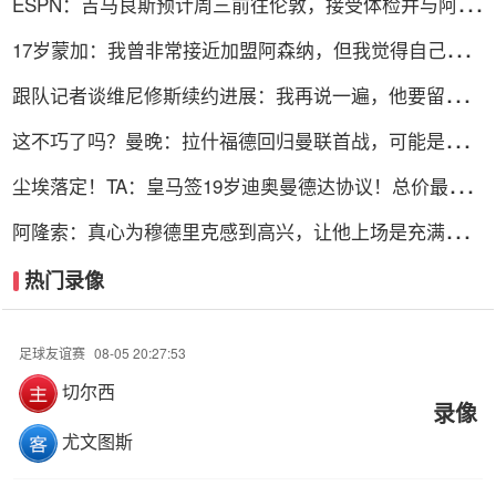
ESPN：吉马良斯预计周三前往伦敦，接受体检并与阿森
纳签约
17岁蒙加：我曾非常接近加盟阿森纳，但我觉得自己更适
合曼城
跟队记者谈维尼修斯续约进展：我再说一遍，他要留下
来！！！
这不巧了吗？曼晚：拉什福德回归曼联首战，可能是对阿
莫林的米兰
尘埃落定！TA：皇马签19岁迪奥曼德达协议！总价最高
可达1.4亿欧
阿隆索：真心为穆德里克感到高兴，让他上场是充满情感
考量的决定
热门录像
足球友谊赛
08-05 20:27:53
切尔西
录像
尤文图斯