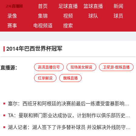
(current)
首页
足球直播
篮球直播
新闻
录像
集锦
视频
球队
球员
赛事
电视频道
搜索
2014年巴西世界杯冠军
直播源：
高清直播信号
现场美女解说
卫星源-蜘蛛直播
红单解说
蜘蛛直播
塞尔：西班牙和阿根廷的决赛前最后一练遭受雷暴影响，
被迫推迟
TA：曼联和狮门影业达成协议，计划制作以俱乐部历史为
背景电视剧
湖人记者：湖人签下了许多替补球员 并没解决外线防守的
问题