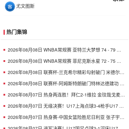
尤文图斯
热门集锦
2026年08月08日 WNBA常规赛 亚特兰大梦想 74 - 79 华
盛顿神秘人 全场集锦
2026年08月08日 WNBA常规赛 菲尼克斯水星 72 - 75 康
涅狄格太阳 全场集锦
2026年08月08日 联赛杯-兰克希尔精彩勾射破门 米德尔斯
堡1-0雷克瑟姆
2026年08月08日 联赛杯-阿姆斯特朗破门特林达德建功 狼
队3-0维尔港
2026年08月07日 热身两连胜！拜仁2-1维拉 金玟哉戈麦斯
破门迪亚斯替补建功
2026年08月07日 无缘决赛！U17上海点球3-4枪手U17 李
秋甫、李文博失点王启戎扑点
2026年08月07日 热身赛-中国女篮险胜尼日利亚 张子宇
24+11 杨舒予12+6
2026年08月07日 进军决赛！U17国足点球3-1河床U17将