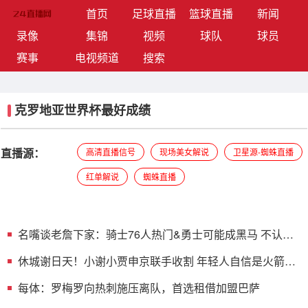
(current)
首页
足球直播
篮球直播
新闻
录像
集锦
视频
球队
球员
赛事
电视频道
搜索
克罗地亚世界杯最好成绩
直播源：
高清直播信号
现场美女解说
卫星源-蜘蛛直播
红单解说
蜘蛛直播
名嘴谈老詹下家：骑士76人热门&勇士可能成黑马 不认为
他会去热火
休城谢日天！小谢小贾申京联手收割 年轻人自信是火箭最
宝贵财富
每体：罗梅罗向热刺施压离队，首选租借加盟巴萨