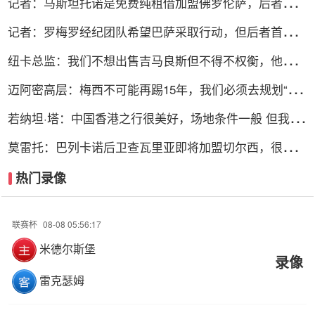
记者：马斯坦托诺是免费纯租借加盟佛罗伦萨，后者承担
全额薪水
记者：罗梅罗经纪团队希望巴萨采取行动，但后者首选引
进罗德里
纽卡总监：我们不想出售吉马良斯但不得不权衡，他明确
说出了意愿
迈阿密高层：梅西不可能再踢15年，我们必须去规划“后
梅西时代”
若纳坦·塔：中国香港之行很美好，场地条件一般 但我们
踢得不错
莫雷托：巴列卡诺后卫查瓦里亚即将加盟切尔西，很快就
会官方宣布
热门录像
联赛杯
08-08 05:56:17
米德尔斯堡
录像
雷克瑟姆