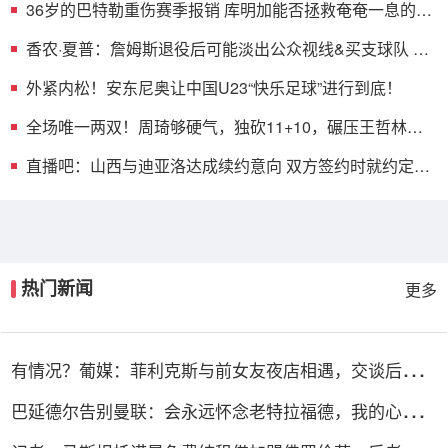
36岁的巴特勒重伤赛季报销 库明加能否拯救奄奄一息的勇
士王朝？
香农·夏普：詹姆斯退役后可能淡出公众视线&买支球队 像
乔丹一样
外紧内松！安东尼奥让中国U23“快乐足球”进行到底！
全场唯一两双！周琦够硬气，独砍11+10，碾压王哲林，
许利民放心
直播吧：山西与迪亚洛达成续约意向 双方签约时就约定继
续合作
热门新闻
更多
有情况？葡媒：菲利克斯与前女友夜店相遇，交谈后社媒
再次互关
巴延德尔告别曼联：会永远怀念老特拉福德，我的心与你
们同在