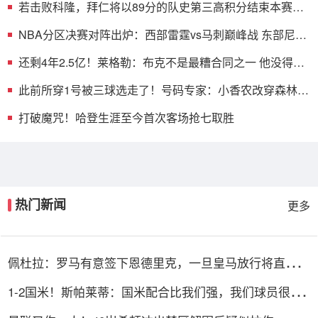
若击败科隆，拜仁将以89分的队史第三高积分结束本赛季
联赛
NBA分区决赛对阵出炉：西部雷霆vs马刺巅峰战 东部尼克
斯vs骑士
还剩4年2.5亿！莱格勒：布克不是最糟合同之一 他没得到
足够支持
此前所穿1号被三球选走了！号码专家：小香农改穿森林狼
4号球衣
打破魔咒！哈登生涯至今首次客场抢七取胜
热门新闻
更多
佩杜拉：罗马有意签下恩德里克，一旦皇马放行将直接加
入争夺战
1-2国米！斯帕莱蒂：国米配合比我们强，我们球员很棒
整体是关键