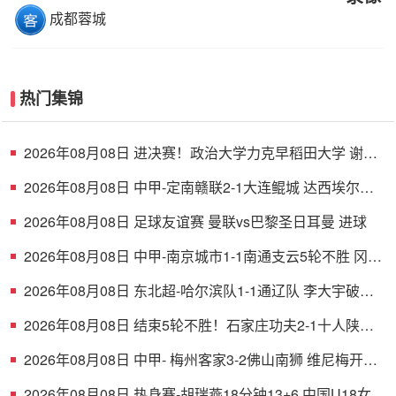
成都蓉城
热门集锦
2026年08月08日 进决赛！政治大学力克早稻田大学 谢昀
达26+6 波波卡22+15+7
2026年08月08日 中甲-定南赣联2-1大连鲲城 达西埃尔两
分钟两球
2026年08月08日 足球友谊赛 曼联vs巴黎圣日耳曼 进球
2026年08月08日 中甲-南京城市1-1南通支云5轮不胜 冈萨
雷斯建功董洪麟破门救主
2026年08月08日 东北超-哈尔滨队1-1通辽队 李大宇破门
李明悦神仙球扳平
2026年08月08日 结束5轮不胜！石家庄功夫2-1十人陕西
联合 维尼修斯制胜曹康直红
2026年08月08日 中甲- 梅州客家3-2佛山南狮 维尼梅开二
度
2026年08月08日 热身赛-胡瑞燕18分钟13+6 中国U18女篮