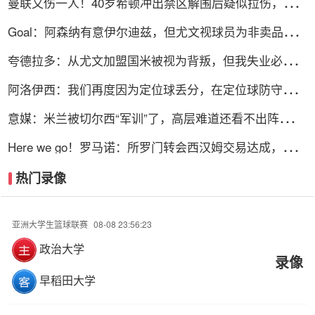
曼联又伤一人！40岁希顿冲出禁区解围后疑似拉伤，被换
下
Goal：阿森纳有意伊尔迪兹，但尤文视球员为非卖品，除
非天价购买
夸德拉多：从尤文加盟国米被视为背叛，但我失业必须寻
找其他选择
阿洛伊西：我们再度因为定位球丢分，在定位球防守上犯
了一些错误
意媒：米兰被切尔西“军训”了，高层难道还看不出阵容短
板？
Here we go！罗马诺：所罗门转会西汉姆交易达成，总价
达700万镑
热门录像
亚洲大学生篮球联赛
08-08 23:56:23
政治大学
录像
早稻田大学