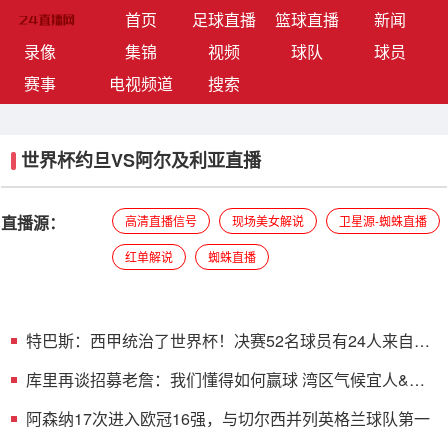
(current)
首页
足球直播
篮球直播
新闻
录像
集锦
视频
球队
球员
赛事
电视频道
搜索
世界杯约旦VS阿尔及利亚直播
直播源：
高清直播信号
现场美女解说
卫星源-蜘蛛直播
红单解说
蜘蛛直播
特巴斯：西甲统治了世界杯！决赛52名球员有24人来自西
甲联赛
库里再谈招募老詹：我们懂得如何赢球 湾区气候宜人&适
合打高尔夫
阿森纳17次进入欧冠16强，与切尔西并列英格兰球队第一