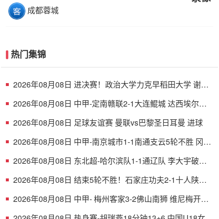
成都蓉城
热门集锦
2026年08月08日 进决赛！政治大学力克早稻田大学 谢昀
达26+6 波波卡22+15+7
2026年08月08日 中甲-定南赣联2-1大连鲲城 达西埃尔两
分钟两球
2026年08月08日 足球友谊赛 曼联vs巴黎圣日耳曼 进球
2026年08月08日 中甲-南京城市1-1南通支云5轮不胜 冈萨
雷斯建功董洪麟破门救主
2026年08月08日 东北超-哈尔滨队1-1通辽队 李大宇破门
李明悦神仙球扳平
2026年08月08日 结束5轮不胜！石家庄功夫2-1十人陕西
联合 维尼修斯制胜曹康直红
2026年08月08日 中甲- 梅州客家3-2佛山南狮 维尼梅开二
度
2026年08月08日 热身赛-胡瑞燕18分钟13+6 中国U18女篮