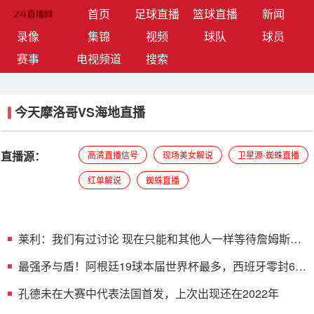
(current)
首页
足球直播
篮球直播
新闻
录像
集锦
视频
球队
球员
赛事
电视频道
搜索
今天摩洛哥VS海地直播
直播源：
高清直播信号
现场美女解说
卫星源-蜘蛛直播
红单解说
蜘蛛直播
莱利：我们有过讨论 现在只能和其他人一样等待詹姆斯的
决定
最强矛与盾！阿根廷19球本届世界杯最多，西班牙零封6次
同样最多
孔德未在大赛中代表法国首发，上次出现还在2022年