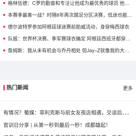
格林伍德：C罗的勤奋和专注让他成为最优秀的球员 他现
在依旧保持
本赛季最差一战？时隔8年再次踏足分区决赛，低迷也能帮
助球队
德尔波特罗参加阿根廷球迷赛前助威活动，身穿梅西球衣
队报：世界杯决赛、季军赛球衣确定 阿根廷西班牙都穿主
场球衣
詹姆斯：我从未有机会与乔丹相处 但Jay–Z就像我的大哥
一般
热门新闻
更多
有情况？葡媒：菲利克斯与前女友夜店相遇，交谈后社媒
再次互关
官训日分享 | 从第一秒到最后一秒！成都雄起！