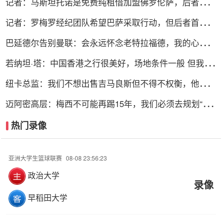
记者：马斯坦托诺是免费纯租借加盟佛罗伦萨，后者承担
全额薪水
记者：罗梅罗经纪团队希望巴萨采取行动，但后者首选引
进罗德里
巴延德尔告别曼联：会永远怀念老特拉福德，我的心与你
们同在
若纳坦·塔：中国香港之行很美好，场地条件一般 但我们
踢得不错
纽卡总监：我们不想出售吉马良斯但不得不权衡，他明确
说出了意愿
迈阿密高层：梅西不可能再踢15年，我们必须去规划“后
梅西时代”
热门录像
亚洲大学生篮球联赛
08-08 23:56:23
政治大学
录像
早稻田大学