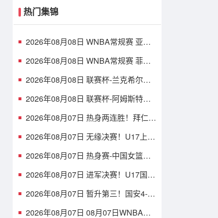
热门集锦
2026年08月08日 WNBA常规赛 亚特
兰大梦想 74 - 79 华盛顿神秘人 全场
集锦
2026年08月08日 WNBA常规赛 菲尼
克斯水星 72 - 75 康涅狄格太阳 全场
集锦
2026年08月08日 联赛杯-兰克希尔精
彩勾射破门 米德尔斯堡1-0雷克瑟姆
2026年08月08日 联赛杯-阿姆斯特朗
破门特林达德建功 狼队3-0维尔港
2026年08月07日 热身两连胜！拜仁2-
1维拉 金玟哉戈麦斯破门迪亚斯替补
建功
2026年08月07日 无缘决赛！U17上海
点球3-4枪手U17 李秋甫、李文博失点
王启戎扑点
2026年08月07日 热身赛-中国女篮险
胜尼日利亚 张子宇24+11 杨舒予12+6
2026年08月07日 进军决赛！U17国足
点球3-1河床U17将战阿森纳 江宇涵替
补两扑点
2026年08月07日 暂升第三！国安4-0
新鹏城7轮不败 张玉宁传射达万双响
法比奥破门
2026年08月07日 08月07日WNBA常