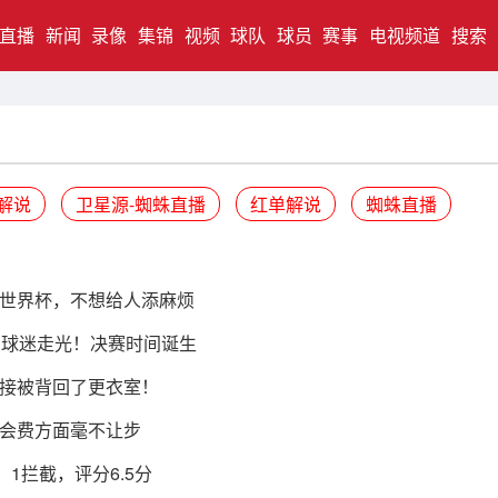
直播
新闻
录像
集锦
视频
球队
球员
赛事
电视频道
搜索
解说
卫星源-蜘蛛直播
红单解说
蜘蛛直播
世界杯，不想给人添麻烦
钟球迷走光！决赛时间诞生
接被背回了更衣室！
会费方面毫不让步
1拦截，评分6.5分