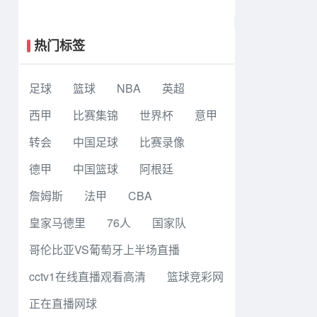
规赛 多伦多节奏 83 - 97 波特兰火焰
集锦
热门标签
足球
篮球
NBA
英超
西甲
比赛集锦
世界杯
意甲
转会
中国足球
比赛录像
德甲
中国篮球
阿根廷
詹姆斯
法甲
CBA
皇家马德里
76人
国家队
哥伦比亚VS葡萄牙上半场直播
cctv1在线直播观看高清
篮球竞彩网
正在直播网球