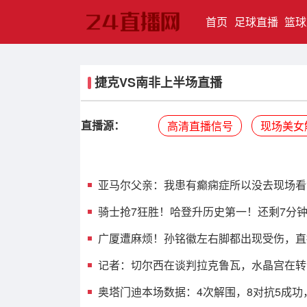
(current)
首页
足球直播
篮球
捷克VS南非上半场直播
直播源：
高清直播信号
现场美女
亚马尔父亲：我患有癫痫症所以没去现场看
骑士抢7狂胜！哈登升历史第一！还剩7分
广厦遭麻烦！孙铭徽左右脚都出现受伤，直
记者：切尔西在谈判拉克鲁瓦，水晶宫在转
奥塔门迪本场数据：4次解围，8对抗5成功，