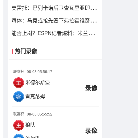
地条件一般 但我们踢得不错
莫雷托：巴列卡诺后卫查瓦里亚即将
加盟切尔西，很快就会官方宣布
每体：马竞或抢先签下弗拉霍维奇，
瑟洛特去留成关键变量
能否上树？ESPN记者爆料：米兰正式
报价博卡青年中场帕雷德斯
热门录像
联赛杯
08-08 05:56:17
米德尔斯堡
录像
雷克瑟姆
联赛杯
08-08 05:55:52
狼队
录像