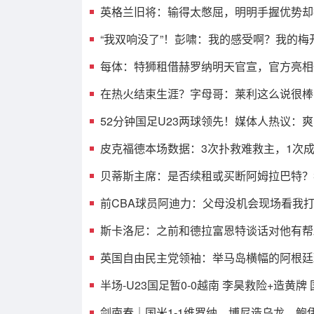
英格兰旧将：输得太憋屈，明明手握优势却
“我双响没了”！彭啸：我的感受啊？我的梅
每体：特狮租借赫罗纳明天官宣，官方亮相
在热火结束生涯？字母哥：莱利这么说很棒 
52分钟国足U23两球领先！媒体人热议：
皮克福德本场数据：3次扑救难救主，1次成
贝蒂斯主席：是否续租或买断阿姆拉巴特？
前CBA球员阿迪力：父母没机会现场看我打高
斯卡洛尼：之前和德拉富恩特谈话对他有帮
英国自由民主党领袖：举马岛横幅的阿根廷
半场-U23国足暂0-0越南 李昊救险+造黄牌
剑南春｜国米1-1维罗纳，博尼造乌龙，鲍