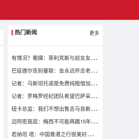
热门新闻
更多
有情况？葡媒：菲利克斯与前女友夜
店相遇，交谈后社媒再次互关
巴延德尔告别曼联：会永远怀念老特
拉福德，我的心与你们同在
记者：马斯坦托诺是免费纯租借加盟
佛罗伦萨，后者承担全额薪水
记者：罗梅罗经纪团队希望巴萨采取
行动，但后者首选引进罗德里
纽卡总监：我们不想出售吉马良斯但
不得不权衡，他明确说出了意愿
迈阿密高层：梅西不可能再踢15年，
我们必须去规划“后梅西时代”
若纳坦·塔：中国香港之行很美好，场