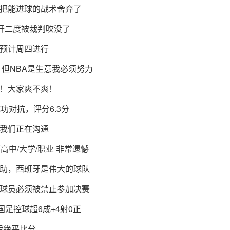
把能进球的战术舍弃了
开二度被裁判吹没了
预计周四进行
但NBA是生意我必须努力
爽！大家爽不爽！
功对抗，评分6.3分
我们正在沟通
中/大学/职业 非常遗憾
助，西班牙是伟大的球队
球员必须被禁止参加决赛
 国足控球超6成+4射0正
伊绝平比分