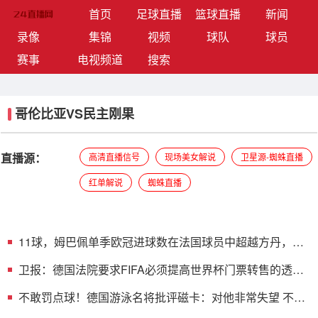
(current)
首页
足球直播
篮球直播
新闻
录像
集锦
视频
球队
球员
赛事
电视频道
搜索
哥伦比亚VS民主刚果
直播源：
高清直播信号
现场美女解说
卫星源-蜘蛛直播
红单解说
蜘蛛直播
11球，姆巴佩单季欧冠进球数在法国球员中超越方丹，仅
次于本泽马
卫报：德国法院要求FIFA必须提高世界杯门票转售的透明
度
不敢罚点球！德国游泳名将批评磁卡：对他非常失望 不敢
承担责任