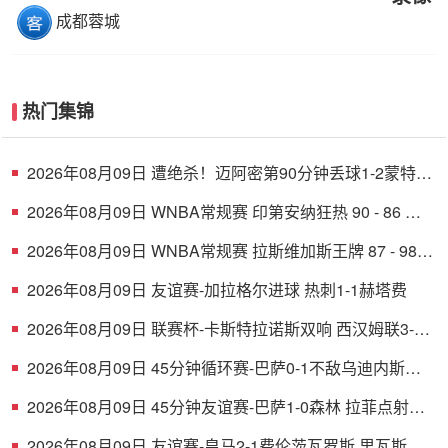
成都蓉城
热门集锦
2026年08月09日 遭绝杀！迈阿密第90分钟丢球1-2蒙特雷
德保罗破门展示梅西球衣
2026年08月09日 WNBA常规赛 印第安纳狂热 90 - 86 芝
加哥天空 全场集锦
2026年08月09日 WNBA常规赛 拉斯维加斯王牌 87 - 98
明尼苏达山猫 全场集锦
2026年08月09日 友谊赛-加拉格尔进球 热刺1-1赫塔费
2026年08月09日 联赛杯-卡斯特拉诺斯双响 西汉姆联3-1
朴茨茅斯
2026年08月09日 45分钟循环赛-巴萨0-1不敌乌迪内斯无
缘冠军 巴约挑射绝杀
2026年08月09日 45分钟友谊赛-巴萨1-0森林 拉菲点射费
尔明造点 两队各一次中柱
2026年08月09日 友谊赛-皇马2-1费伦茨瓦罗斯 里瓦斯建