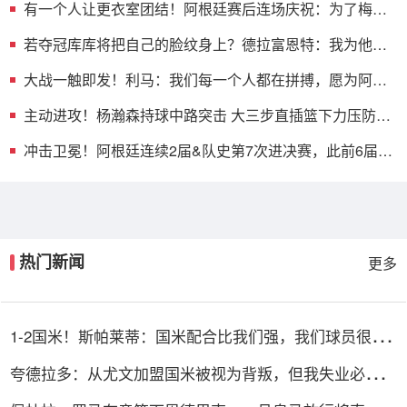
有一个人让更衣室团结！阿根廷赛后连场庆祝：为了梅西
的最后一舞
若夺冠库库将把自己的脸纹身上？德拉富恩特：我为他感
到遗憾
大战一触即发！利马：我们每一个人都在拼搏，愿为阿根
廷献出生命
主动进攻！杨瀚森持球中路突击 大三步直插篮下力压防守
上篮打中
冲击卫冕！阿根廷连续2届&队史第7次进决赛，此前6届3
冠3亚
热门新闻
更多
1-2国米！斯帕莱蒂：国米配合比我们强，我们球员很棒
整体是关键
夸德拉多：从尤文加盟国米被视为背叛，但我失业必须寻
找其他选择