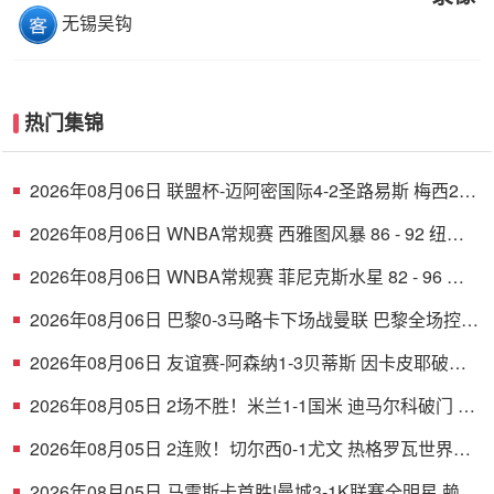
无锡吴钩
热门集锦
2026年08月06日 联盟杯-迈阿密国际4-2圣路易斯 梅西2射
1传 阿伦助攻戴帽
2026年08月06日 WNBA常规赛 西雅图风暴 86 - 92 纽约
自由人 全场集锦
2026年08月06日 WNBA常规赛 菲尼克斯水星 82 - 96 亚
特兰大梦想 全场集锦
2026年08月06日 巴黎0-3马略卡下场战曼联 巴黎全场控球
近6成+8射3正未果
2026年08月06日 友谊赛-阿森纳1-3贝蒂斯 因卡皮耶破门
难救主 福纳尔斯1射2传
2026年08月05日 2场不胜！米兰1-1国米 迪马尔科破门 恩
昆库造点+点射拉莫斯登场
2026年08月05日 2连败！切尔西0-1尤文 热格罗瓦世界波
制胜穆德里克时隔614天复出
2026年08月05日 马雷斯卡首胜!曼城3-1K联赛全明星 赖因