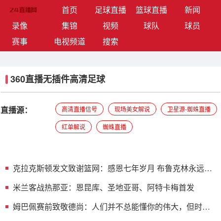
(current)
首页
足球直播
篮球直播
新闻
录像
集锦
视频
球队
球员
赛事
电视频道
搜索
360直播无插件高清足球
直播源：
高清直播信号
现场美女解说
卫星源-蜘蛛直播
红单解说
蜘蛛直播
克拉克斯顿发文致谢篮网：感恩七年岁月 布鲁克林永远是
我的家
米兰客战热那亚：恩昆库、圣地亚哥、阿特卡梅首发
姆巴佩赛前致敬德尚：人们并不总能懂你的伟大，但时间
会证明