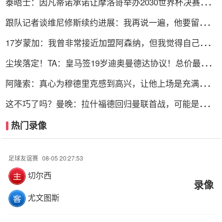
泰晤士：因凡蒂诺承诺让摩洛哥举办2030世界杯决赛，
以换取支持
跟队记者谈维尼修斯续约进展：我再说一遍，他要留下
来！！！
17岁蒙加：我曾非常接近加盟阿森纳，但我觉得自己更适
合曼城
尘埃落定！TA：皇马签19岁迪奥曼德达协议！总价最高
可达1.4亿欧
阿隆索：真心为穆德里克感到高兴，让他上场是充满情感
考量的决定
这不巧了吗？曼晚：拉什福德回归曼联首战，可能是对阿
莫林的米兰
热门录像
足球友谊赛
08-05 20:27:53
切尔西
录像
尤文图斯