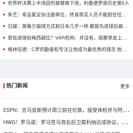
世界杯决赛上半场因伤被替换下场，利桑德罗是历史第5人
朱艺：幸运星足协注册单位，终身禁足人员不能担任任何
职务
日媒：英格兰输球方式和日本几乎一样 都是先进球后被连
进2球逆转
恩佐进球前梅西越位？VAR机构：并没有，观察草皮上的
线就能看出
格林伍德：C罗的勤奋和专注让他成为最优秀的球员 他现
在依旧保持
热门新闻
更多
ESPN：吉马良斯预计周三前往伦敦，接受体检并与阿森
纳签约
HWG！罗马诺：罗马签马竞右后卫莫利纳达成协议，总
价1800万欧