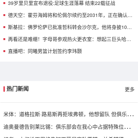
39岁里贝里宣布退役:足球生涯落幕 结束22载征战
德天空：霍芬海姆将和伦佩尔续约至2031年，正在确认最
后细节
斯基拉：佛罗伦萨已批准哲科转会沙尔克，他将身披10号
球衣
再看还是难绷！字母哥参观热火更衣室：想起三巨头哈林
摇
直播吧：同曦男篮计划签约李玮颢
热门新闻
更多
米体：道格拉斯·路易斯再拒埃弗顿，他想留队 但俱乐部
尚未敲定
迪奥曼德告别莱比锡：俱乐部会在我心中占据特殊位置，
感谢所有