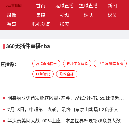
(current)
首页
足球直播
篮球直播
新闻
录像
集锦
视频
球队
球员
赛事
电视频道
搜索
360无插件直播nba
直播源：
高清直播信号
现场美女解说
卫星源-蜘蛛直播
红单解说
蜘蛛直播
阿森纳队史首次收获欧冠7连胜，7战总计打进20球仅丢2
球
7月18日，中超第十九轮，最终山东泰山客场1:3负于大连
英博
半决赛英阿大战100%上座，本届世界杯现场观众总人数
666.59万人次