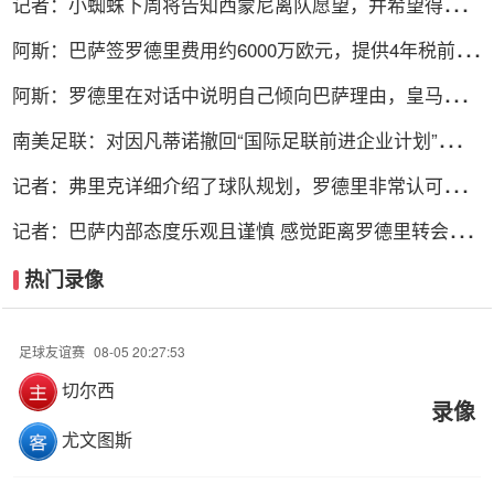
记者：小蜘蛛下周将告知西蒙尼离队愿望，并希望得到理
解和帮助
阿斯：巴萨签罗德里费用约6000万欧元，提供4年税前
3000万欧合同
阿斯：罗德里在对话中说明自己倾向巴萨理由，皇马对此
理解＆祝好
南美足联：对因凡蒂诺撤回“国际足联前进企业计划”提案
表示欢迎
记者：弗里克详细介绍了球队规划，罗德里非常认可并选
择加盟巴萨
记者：巴萨内部态度乐观且谨慎 感觉距离罗德里转会完
成更近了
热门录像
足球友谊赛
08-05 20:27:53
切尔西
录像
尤文图斯