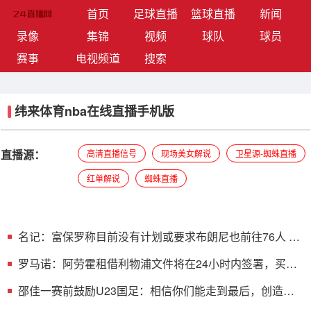
(current)
首页
足球直播
篮球直播
新闻
录像
集锦
视频
球队
球员
赛事
电视频道
搜索
纬来体育nba在线直播手机版
直播源：
高清直播信号
现场美女解说
卫星源-蜘蛛直播
红单解说
蜘蛛直播
名记：富保罗称目前没有计划或要求布朗尼也前往76人 和
父亲联手
罗马诺：阿劳霍租借利物浦文件将在24小时内签署，买断
条款非强制
邵佳一赛前鼓励U23国足：相信你们能走到最后，创造更
伟大的历史