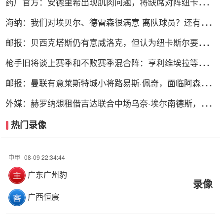
药厂官方：安德里希出现肌肉问题，将缺席对阵纽卡和森
林的热身赛
海纳：我们对埃贝尔、德雷森很满意 离队球员？还有3周
时间可操作
邮报：贝西克塔斯仍有意威洛克，但认为纽卡斯尔要价过
高
枪手旧将谈上赛季和不败赛季混合阵：亨利维埃拉等五人
无可替代
邮报：曼联有意莱斯特城小将路易斯·佩奇，面临阿森纳
等队竞争
外媒：赫罗纳想租借吉达联合中场乌奈·埃尔南德斯，含
买断选项
热门录像
中甲
08-09 22:34:44
广东广州豹
录像
广西恒宸