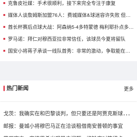
克鲁皮社媒：手术很顺利，接下来完全专注于康复
媒体人谈詹姆斯加盟76人：费城媒体&球迷容许失败 但不
许混吃等死
酋长杯赛后点球大战：阿森纳5-4多特蒙德 梅利耶扑点多特
众人捧杯
罗马诺：拜仁对穆西亚拉非常信任，该球员今夏将留队
国安小将蒋子承谈一线队首秀：非常的激动，争取能在工
体出场
热门新闻
更多
戈茨：我确实在和巴黎谈判，但只要还是阿贾克斯球员我
就会拼全力
邮报：曼城小将穆巴马正在洽谈租借南安普顿的事宜