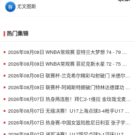
尤文图斯
热门集锦
2026年08月08日 WNBA常规赛 亚特兰大梦想 74 - 79 华
盛顿神秘人 全场集锦
2026年08月08日 WNBA常规赛 菲尼克斯水星 72 - 75 康
涅狄格太阳 全场集锦
2026年08月08日 联赛杯-兰克希尔精彩勾射破门 米德尔斯
堡1-0雷克瑟姆
2026年08月08日 联赛杯-阿姆斯特朗破门特林达德建功 狼
队3-0维尔港
2026年08月07日 热身两连胜！拜仁2-1维拉 金玟哉戈麦斯
破门迪亚斯替补建功
2026年08月07日 无缘决赛！U17上海点球3-4枪手U17 李
秋甫、李文博失点王启戎扑点
2026年08月07日 热身赛-中国女篮险胜尼日利亚 张子宇
24+11 杨舒予12+6
2026年08月07日 进军决赛！U17国足点球3-1河床U17将