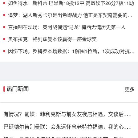
如鱼得水！斯科蒂·巴恩斯18投12中 高效砍下26分7板11助
追梦：湖人新秀卡尔是出色即战力 他正是东契奇需要的侧
翼球员
直播吧在现场：英阿战偶遇“马龙” 梅西无愧历史第一人
奥布拉克：格列兹曼本该赢得一座金球奖
因伤下场，罗梅罗本场数据：1解围1抢断，1次成功对抗，
评分6.8分
热门新闻
更多
有情况？葡媒：菲利克斯与前女友夜店相遇，交谈后社媒
再次互关
巴延德尔告别曼联：会永远怀念老特拉福德，我的心与你
们同在