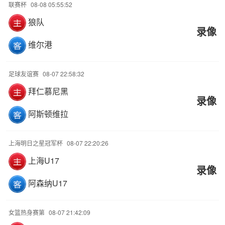
联赛杯
08-08 05:55:52
狼队
录像
维尔港
足球友谊赛
08-07 22:58:32
拜仁慕尼黑
录像
阿斯顿维拉
上海明日之星冠军杯
08-07 22:20:26
上海U17
录像
阿森纳U17
女篮热身赛第
08-07 21:42:09