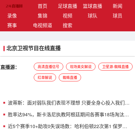
(current)
首页
足球直播
篮球直播
新闻
录像
集锦
视频
球队
球员
赛事
电视频道
搜索
北京卫视节目在线直播
直播源：
高清直播信号
现场美女解说
卫星源-蜘蛛直播
红单解说
蜘蛛直播
波蒂斯：面对弱队我们表现不理想 只要全身心投入我们能
进季后赛
胜率达94%，斯卡洛尼执教阿根廷期间各赛事18场淘汰赛
赢下17场
近5个赛季10+助攻0失误场数：哈利伯顿22次第1 保罗第2
约基奇第3