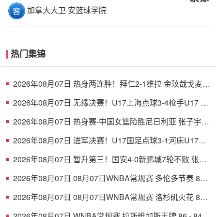
加拿大大卫·安篮球学院
热门集锦
2026年08月07日 热身两连胜！拜仁2-1维拉 金玟哉戈麦斯
破门迪亚斯替补建功
2026年08月07日 无缘决赛！U17上海点球3-4枪手U17 李
秋甫、李文博失点王启戎扑点
2026年08月07日 热身赛-中国女篮险胜尼日利亚 张子宇
24+11 杨舒予12+6
2026年08月07日 进军决赛！U17国足点球3-1河床U17将
战阿森纳 江宇涵替补两扑点
2026年08月07日 暂升第三！国安4-0新鹏城7轮不败 张玉
宁传射达万双响法比奥破门
2026年08月07日 08月07日WNBA常规赛 多伦多节奏 83 -
97 波特兰火焰 集锦
2026年08月07日 08月07日WNBA常规赛 洛杉矶火花 89 -
82 明尼苏达山猫 全场集锦
2026年08月07日 WNBA常规赛 拉斯维加斯王牌 86 - 84