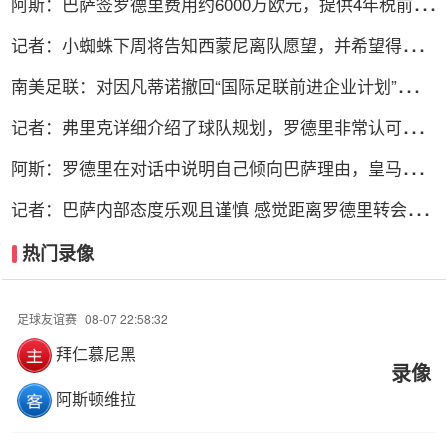
阿斯：巴萨签罗德里费用约6000万欧元，提供4年税前
3000万欧合同
记者：小蜘蛛下周将告知西蒙尼离队愿望，并希望得到理
解和帮助
南美足联：对因凡蒂诺撤回“国际足联前进企业计划”提案
表示欢迎
记者：弗里克详细介绍了球队规划，罗德里非常认可并选
择加盟巴萨
阿斯：罗德里在对话中说明自己倾向巴萨理由，皇马对此
理解＆祝好
记者：巴萨内部态度乐观且谨慎 感觉距离罗德里转会完
成更近了
热门录像
足球友谊赛
08-07 22:58:32
拜仁慕尼黑
录像
阿斯顿维拉