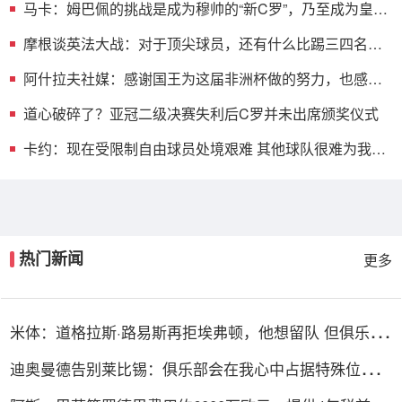
马卡：姆巴佩的挑战是成为穆帅的“新C罗”，乃至成为皇马
传奇
摩根谈英法大战：对于顶尖球员，还有什么比踢三四名决
赛更糟的呢
阿什拉夫社媒：感谢国王为这届非洲杯做的努力，也感谢
足协主席
道心破碎了？亚冠二级决赛失利后C罗并未出席颁奖仪式
卡约：现在受限制自由球员处境艰难 其他球队很难为我们
开出报
热门新闻
更多
米体：道格拉斯·路易斯再拒埃弗顿，他想留队 但俱乐部
尚未敲定
迪奥曼德告别莱比锡：俱乐部会在我心中占据特殊位置，
感谢所有