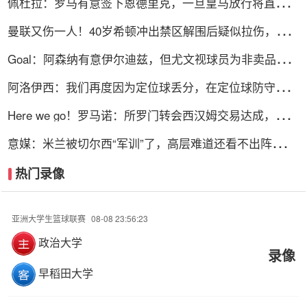
佩杜拉：罗马有意签下恩德里克，一旦皇马放行将直接加
入争夺战
曼联又伤一人！40岁希顿冲出禁区解围后疑似拉伤，被换
下
Goal：阿森纳有意伊尔迪兹，但尤文视球员为非卖品，除
非天价购买
阿洛伊西：我们再度因为定位球丢分，在定位球防守上犯
了一些错误
Here we go！罗马诺：所罗门转会西汉姆交易达成，总价
达700万镑
意媒：米兰被切尔西“军训”了，高层难道还看不出阵容短
板？
热门录像
亚洲大学生篮球联赛
08-08 23:56:23
政治大学
录像
早稻田大学