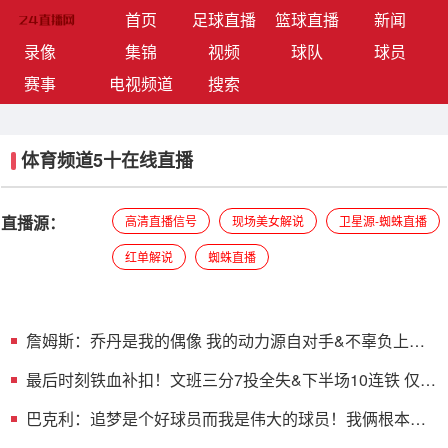
(current)
首页
足球直播
篮球直播
新闻
录像
集锦
视频
球队
球员
赛事
电视频道
搜索
体育频道5十在线直播
直播源：
高清直播信号
现场美女解说
卫星源-蜘蛛直播
红单解说
蜘蛛直播
詹姆斯：乔丹是我的偶像 我的动力源自对手&不辜负上帝
赐予的天赋
最后时刻铁血补扣！文班三分7投全失&下半场10连铁 仅
14分10板0帽
巴克利：追梦是个好球员而我是伟大的球员！我俩根本都
不是一档的