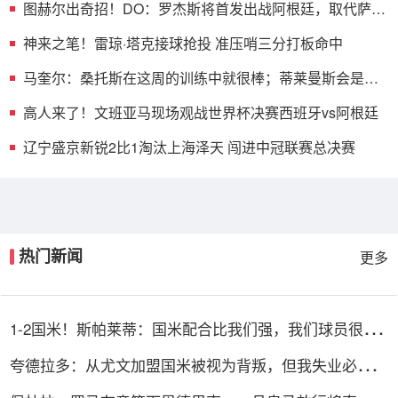
图赫尔出奇招！DO：罗杰斯将首发出战阿根廷，取代萨
卡、马杜埃凯
神来之笔！雷琼·塔克接球抢投 准压哨三分打板命中
马奎尔：桑托斯在这周的训练中就很棒；蒂莱曼斯会是优
秀的引援
高人来了！文班亚马现场观战世界杯决赛西班牙vs阿根廷
辽宁盛京新锐2比1淘汰上海泽天 闯进中冠联赛总决赛
热门新闻
更多
1-2国米！斯帕莱蒂：国米配合比我们强，我们球员很棒
整体是关键
夸德拉多：从尤文加盟国米被视为背叛，但我失业必须寻
找其他选择