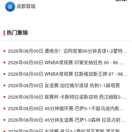
成都蓉城
热门集锦
2026年08月09日 遭绝杀！迈阿密第90分钟丢球1-2蒙特雷
德保罗破门展示梅西球衣
2026年08月09日 WNBA常规赛 印第安纳狂热 90 - 86 芝
加哥天空 全场集锦
2026年08月09日 WNBA常规赛 拉斯维加斯王牌 87 - 98
明尼苏达山猫 全场集锦
2026年08月09日 友谊赛-加拉格尔进球 热刺1-1赫塔费
2026年08月09日 联赛杯-卡斯特拉诺斯双响 西汉姆联3-1
朴茨茅斯
2026年08月09日 45分钟循环赛-巴萨0-1不敌乌迪内斯无
缘冠军 巴约挑射绝杀
2026年08月09日 45分钟友谊赛-巴萨1-0森林 拉菲点射费
尔明造点 两队各一次中柱
2026年08月09日 友谊赛-皇马2-1费伦茨瓦罗斯 里瓦斯建