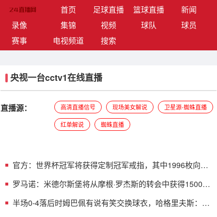
(current)
首页
足球直播
篮球直播
新闻
录像
集锦
视频
球队
球员
赛事
电视频道
搜索
央视一台cctv1在线直播
直播源：
高清直播信号
现场美女解说
卫星源-蜘蛛直播
红单解说
蜘蛛直播
官方：世界杯冠军将获得定制冠军戒指，其中1996枚向全
球球迷出售
罗马诺：米德尔斯堡将从摩根·罗杰斯的转会中获得1500万
英镑分成
半场0-4落后时姆巴佩有说有笑交换球衣，哈格里夫斯：这
非常奇怪