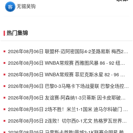
无锡吴钩
热门集锦
2026年08月06日 联盟杯-迈阿密国际4-2圣路易斯 梅西2射
1传 阿伦助攻戴帽
2026年08月06日 WNBA常规赛 西雅图风暴 86 - 92 纽约
自由人 全场集锦
2026年08月06日 WNBA常规赛 菲尼克斯水星 82 - 96 亚
特兰大梦想 全场集锦
2026年08月06日 巴黎0-3马略卡下场战曼联 巴黎全场控球
近6成+8射3正未果
2026年08月06日 友谊赛-阿森纳1-3贝蒂斯 因卡皮耶破门
难救主 福纳尔斯1射2传
2026年08月05日 2场不胜！米兰1-1国米 迪马尔科破门 恩
昆库造点+点射拉莫斯登场
2026年08月05日 2连败！切尔西0-1尤文 热格罗瓦世界波
制胜穆德里克时隔614天复出
2026年08月05日 马雷斯卡首胜!曼城3-1K联赛全明星 赖因