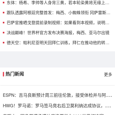
东体：杨希、李帅等人身背三黄，若本轮染黄将无缘上海
德比
跟队透露阿根廷完整首发：梅西、小蜘蛛领衔 冈萨雷斯
+德保罗先发
巴萨官推晒戈登提前录制视频：如果看到本视频，说明我
刚刚进球
决战巅峰！世界杯官方发布决赛海报，梅西、亚马尔出镜
德天空：帕利尼亚明天回拜仁训练，拜仁在推动他的转会
而非租借
热门新闻
更多
ESPN：吉马良斯预计周三前往伦敦，接受体检并与阿森
纳签约
HWG！罗马诺：罗马签马竞右后卫莫利纳达成协议，总
价1800万欧