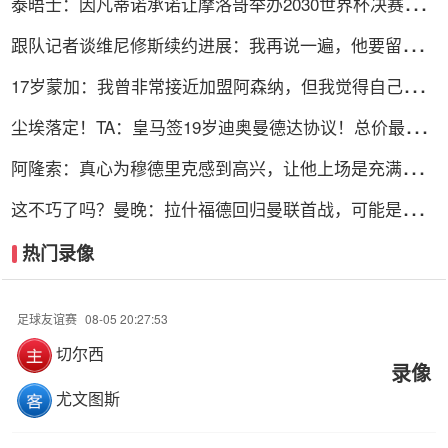
泰晤士：因凡蒂诺承诺让摩洛哥举办2030世界杯决赛，
以换取支持
跟队记者谈维尼修斯续约进展：我再说一遍，他要留下
来！！！
17岁蒙加：我曾非常接近加盟阿森纳，但我觉得自己更适
合曼城
尘埃落定！TA：皇马签19岁迪奥曼德达协议！总价最高
可达1.4亿欧
阿隆索：真心为穆德里克感到高兴，让他上场是充满情感
考量的决定
这不巧了吗？曼晚：拉什福德回归曼联首战，可能是对阿
莫林的米兰
热门录像
足球友谊赛
08-05 20:27:53
切尔西
录像
尤文图斯