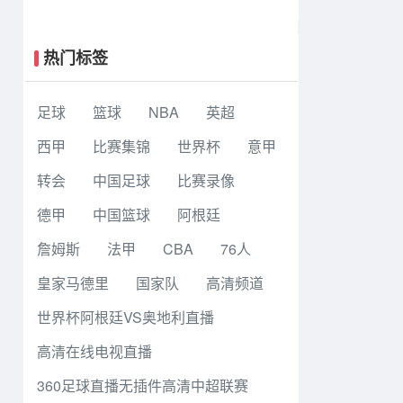
斯飞翼 92 - 96 华盛顿神秘人 全场集
锦
热门标签
足球
篮球
NBA
英超
西甲
比赛集锦
世界杯
意甲
转会
中国足球
比赛录像
德甲
中国篮球
阿根廷
詹姆斯
法甲
CBA
76人
皇家马德里
国家队
高清频道
世界杯阿根廷VS奥地利直播
高清在线电视直播
360足球直播无插件高清中超联赛