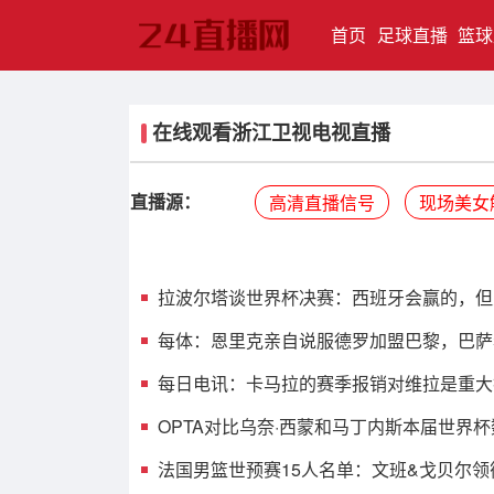
(current)
首页
足球直播
篮球
在线观看浙江卫视电视直播
直播源：
高清直播信号
现场美女
拉波尔塔谈世界杯决赛：西班牙会赢的，但
每体：恩里克亲自说服德罗加盟巴黎，巴萨希
每日电讯：卡马拉的赛季报销对维拉是重大
OPTA对比乌奈·西蒙和马丁内斯本届世界
法国男篮世预赛15人名单：文班&戈贝尔领