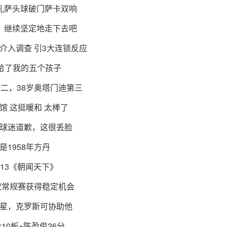
攻孔萨头球破门萨卡双响
，继续坚定地走下去吧
介入调查 引3大连锁反应
给了我的五个孩子
二，38岁奥塔门迪第三
 这挺暖和 太棒了
球迷道歉，这很丢脸
1958年方丹
V13《朝闻天下》
取常规赛获得稳定机会
星，克罗斯可协助他
10板+陈盈俊26分