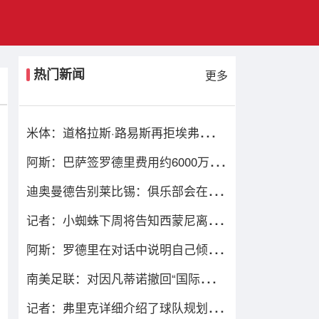
热门新闻
更多
米体：道格拉斯·路易斯再拒埃弗顿，
他想留队 但俱乐部尚未敲定
阿斯：巴萨签罗德里费用约6000万欧
元，提供4年税前3000万欧合同
迪奥曼德告别莱比锡：俱乐部会在我
心中占据特殊位置，感谢所有
记者：小蜘蛛下周将告知西蒙尼离队
愿望，并希望得到理解和帮助
阿斯：罗德里在对话中说明自己倾向
巴萨理由，皇马对此理解＆祝好
南美足联：对因凡蒂诺撤回“国际足联
前进企业计划”提案表示欢迎
记者：弗里克详细介绍了球队规划，