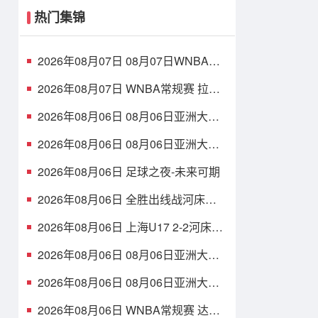
热门集锦
2026年08月07日 08月07日WNBA常
规赛 洛杉矶火花 89 - 82 明尼苏达山
猫 全场集锦
2026年08月07日 WNBA常规赛 拉斯
维加斯王牌 86 - 84 印第安纳狂热 全
场集锦
2026年08月06日 08月06日亚洲大学
生篮球联赛8强赛 清华大学 85 - 81 菲
律宾大学 集锦
2026年08月06日 08月06日亚洲大学
生篮球联赛8强赛 早稻田大学 78 - 71
高丽大学 集锦
2026年08月06日 足球之夜-未来可期
2026年08月06日 全胜出线战河床
U17！U17国足2-1十人药厂U17 赵松
源登场1分钟传射
2026年08月06日 上海U17 2-2河床锁
定B组第1 吕孟洋点射阿布力米破门 将
战A组第2
2026年08月06日 08月06日亚洲大学
生篮球联赛8强赛 北京大学 77 - 79 上
海交通大学 集锦
2026年08月06日 08月06日亚洲大学
生篮球联赛8强赛 延世大学 67 - 72 政
治大学 集锦
2026年08月06日 WNBA常规赛 达拉