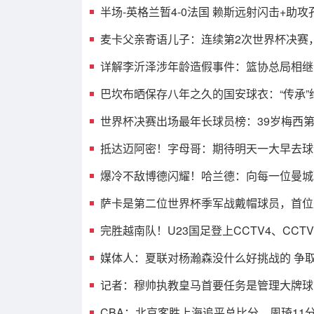
半场-英格兰暂4-0法国 赖斯远射闪击+助
麦卡父亲寄语儿子：连续第2次世界杯决赛
详解李沂泽涉年龄造假事件：篮协总局相继
巴坎布晒保存八年之久的国安球衣：“传承”
世界杯决赛出场最年长球员榜：39岁梅西第
抵达迈阿密！字母哥：期待明天一大早去球馆
爆冷不敌博德闪耀！哈兰德：向每一位曼城
萨卡是第二位世界杯季军战戴帽球员，首位是
完胜越南队！U23国足登上CCTV4、CCT
媒体人：夏联对杨瀚森没什么好挑战的 争
记者：穆帅执教皇马首要任务是管理大牌球
CBA：北京客胜上海追平总比分，周琦11分