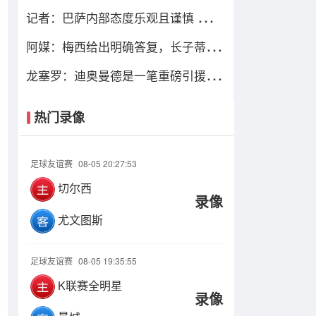
罗德里非常认可并选择加盟巴萨
记者：巴萨内部态度乐观且谨慎 感觉
距离罗德里转会完成更近了
阿媒：梅西给出明确答复，长子蒂亚
戈暂时不会前往拉玛西亚青训
龙塞罗：迪奥曼德是一笔重磅引援，
当今皇马坐拥世界独一档攻击线
热门录像
足球友谊赛
08-05 20:27:53
切尔西
录像
尤文图斯
足球友谊赛
08-05 19:35:55
K联赛全明星
录像