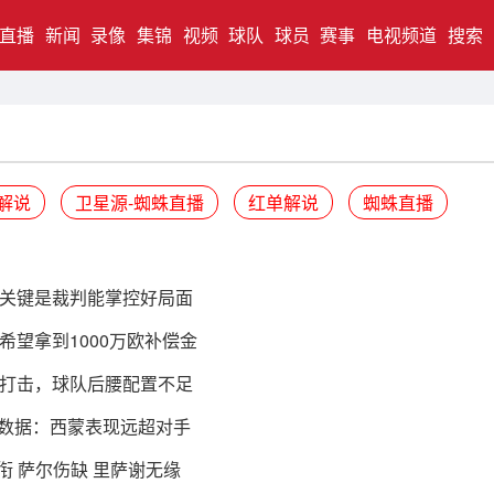
直播
新闻
录像
集锦
视频
球队
球员
赛事
电视频道
搜索
解说
卫星源-蜘蛛直播
红单解说
蜘蛛直播
关键是裁判能掌控好局面
望拿到1000万欧补偿金
打击，球队后腰配置不足
杯数据：西蒙表现远超对手
衔 萨尔伤缺 里萨谢无缘