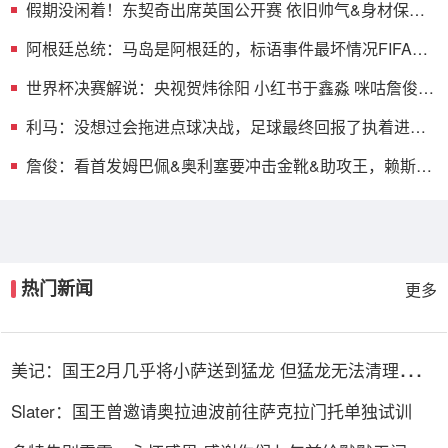
假期没闲着！东契奇出席英国公开赛 依旧帅气&身材保持
得不错
阿根廷总统：马岛是阿根廷的，标语事件最坏情况FIFA罚
款3万美元
世界杯决赛解说：央视贺炜徐阳 小红书于鑫淼 咪咕詹俊张
路武磊
利马：没想过会拖进点球决战，足球最终回报了执着进攻
的我们
詹俊：看首发姆巴佩&奥利塞要冲击金靴&助攻王，赖斯居
然还不轮休
热门新闻
更多
美记：国王2月几乎将小萨送到猛龙 但猛龙无法清理珀尔
特尔而告吹
Slater：国王曾邀请奥拉迪波前往萨克拉门托单独试训