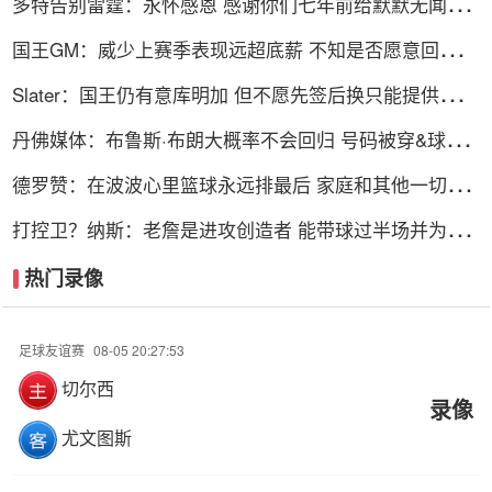
多特告别雷霆：永怀感恩 感谢你们七年前给默默无闻的
我一次机会
国王GM：威少上赛季表现远超底薪 不知是否愿意回归扮
演更小角色
Slater：国王仍有意库明加 但不愿先签后换只能提供底薪
谈判停滞
丹佛媒体：布鲁斯·布朗大概率不会回归 号码被穿&球队
总薪资过高
德罗赞：在波波心里篮球永远排最后 家庭和其他一切都
在篮球之前
打控卫？纳斯：老詹是进攻创造者 能带球过半场并为队
友创造机会
热门录像
足球友谊赛
08-05 20:27:53
切尔西
录像
尤文图斯