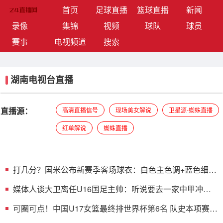
(current)
首页
足球直播
篮球直播
新闻
录像
集锦
视频
球队
球员
赛事
电视频道
搜索
湖南电视台直播
直播源：
高清直播信号
现场美女解说
卫星源-蜘蛛直播
红单解说
蜘蛛直播
打几分？国米公布新赛季客场球衣：白色主色调+蓝色细条
纹
媒体人谈大卫离任U16国足主帅：听说要去一家中甲冲超
队
可圈可点！中国U17女篮最终排世界杯第6名 队史本项赛事
第3好成绩