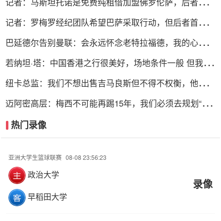
记者：马斯坦托诺是免费纯租借加盟佛罗伦萨，后者承担
全额薪水
记者：罗梅罗经纪团队希望巴萨采取行动，但后者首选引
进罗德里
巴延德尔告别曼联：会永远怀念老特拉福德，我的心与你
们同在
若纳坦·塔：中国香港之行很美好，场地条件一般 但我们
踢得不错
纽卡总监：我们不想出售吉马良斯但不得不权衡，他明确
说出了意愿
迈阿密高层：梅西不可能再踢15年，我们必须去规划“后
梅西时代”
热门录像
亚洲大学生篮球联赛
08-08 23:56:23
政治大学
录像
早稻田大学