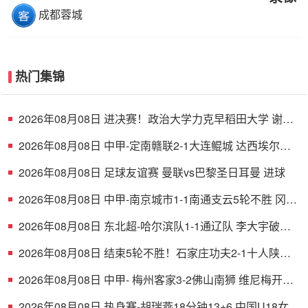
成都蓉城
热门集锦
2026年08月08日 进决赛！政治大学力克早稻田大学 谢昀
达26+6 波波卡22+15+7
2026年08月08日 中甲-定南赣联2-1大连鲲城 达西埃尔两
分钟两球
2026年08月08日 足球友谊赛 曼联vs巴黎圣日耳曼 进球
2026年08月08日 中甲-南京城市1-1南通支云5轮不胜 冈萨
雷斯建功董洪麟破门救主
2026年08月08日 东北超-哈尔滨队1-1通辽队 李大宇破门
李明悦神仙球扳平
2026年08月08日 结束5轮不胜！石家庄功夫2-1十人陕西
联合 维尼修斯制胜曹康直红
2026年08月08日 中甲- 梅州客家3-2佛山南狮 维尼梅开二
度
2026年08月08日 热身赛-胡瑞燕18分钟13+6 中国U18女篮