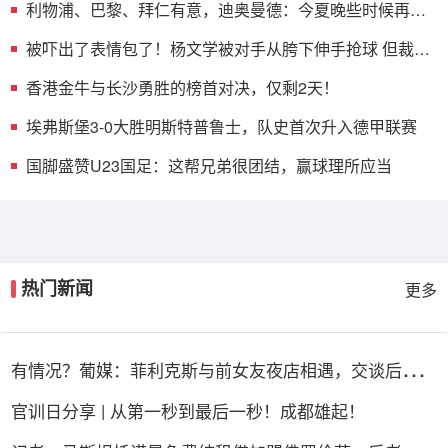
利物浦、巴黎、拜仁有意，迪奥曼德：今夏晚些时候再决
定未来
被吓出了表情包了！杨文学被对手从胯下伸手抢球 但裁判
吹了争球
香港金牛与长沙勇胜的榜首对决，仅剩2天！
埃弗斯堡3-0大胜明斯特普鲁士，队史首次升入德甲联赛
国脚盛赞U23国足：这帮兄弟很团结，赢球理所应当
热门新闻
更多
有情况？葡媒：菲利克斯与前女友夜店相遇，交谈后社媒
再次互关
官训日分享 | 从第一秒到最后一秒！成都雄起！