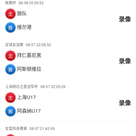
联赛杯
08-08 05:55:52
狼队
录像
维尔港
足球友谊赛
08-07 22:58:32
拜仁慕尼黑
录像
阿斯顿维拉
上海明日之星冠军杯
08-07 22:20:26
上海U17
录像
阿森纳U17
女篮热身赛第
08-07 21:42:09