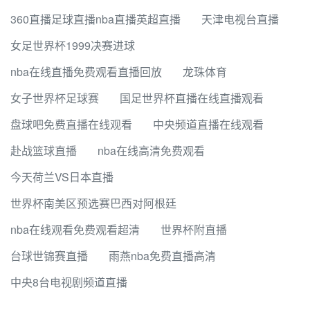
360直播足球直播nba直播英超直播
天津电视台直播
女足世界杯1999决赛进球
nba在线直播免费观看直播回放
龙珠体育
女子世界杯足球赛
国足世界杯直播在线直播观看
盘球吧免费直播在线观看
中央频道直播在线观看
赴战篮球直播
nba在线高清免费观看
今天荷兰VS日本直播
世界杯南美区预选赛巴西对阿根廷
nba在线观看免费观看超清
世界杯附直播
台球世锦赛直播
雨燕nba免费直播高清
中央8台电视剧频道直播