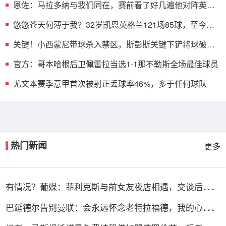
恩佐：马拉多纳与我们同在，赛前看了好几遍他对阵英格
兰的比赛
悠悠苍天何薄于我？32岁凯恩英格兰121场85球，至今未
获大赛冠军
关键！小西蒙尼带球杀入禁区，斯彭斯关键下铲将球破
坏！
官方：哥本哈根后卫佩雷拉当选1-1那不勒斯全场最佳球员
尤文本赛季意甲首次被射正丢球率46%，多于任何球队
热门新闻
更多
有情况？葡媒：菲利克斯与前女友夜店相遇，交谈后社媒
再次互关
巴延德尔告别曼联：会永远怀念老特拉福德，我的心与你
们同在