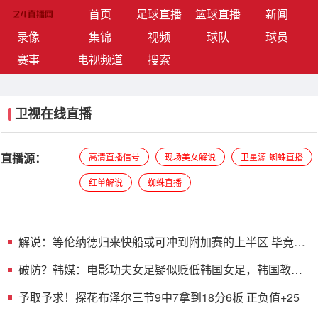
(current)
首页
足球直播
篮球直播
新闻
录像
集锦
视频
球队
球员
赛事
电视频道
搜索
卫视在线直播
直播源：
高清直播信号
现场美女解说
卫星源-蜘蛛直播
红单解说
蜘蛛直播
解说：等伦纳德归来快船或可冲到附加赛的上半区 毕竟之
前6连胜
破防？韩媒：电影功夫女足疑似贬低韩国女足，韩国教授
发声指责
予取予求！探花布泽尔三节9中7拿到18分6板 正负值+25