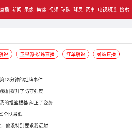
直播
新闻
录像
集锦
视频
球队
球员
赛事
电视频道
搜索
解说
卫星源-蜘蛛直播
红单解说
蜘蛛直播
第13分钟的红牌事件
场我们提升了防守强度
我的投篮根基 纠正了姿势
23全队最低
念，他没特别要求我远射