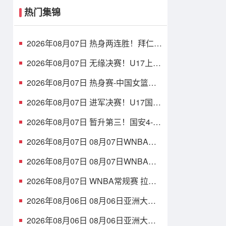
热门集锦
2026年08月07日 热身两连胜！拜仁2-
1维拉 金玟哉戈麦斯破门迪亚斯替补
建功
2026年08月07日 无缘决赛！U17上海
点球3-4枪手U17 李秋甫、李文博失点
王启戎扑点
2026年08月07日 热身赛-中国女篮险
胜尼日利亚 张子宇24+11 杨舒予12+6
2026年08月07日 进军决赛！U17国足
点球3-1河床U17将战阿森纳 江宇涵替
补两扑点
2026年08月07日 暂升第三！国安4-0
新鹏城7轮不败 张玉宁传射达万双响
法比奥破门
2026年08月07日 08月07日WNBA常
规赛 多伦多节奏 83 - 97 波特兰火焰
集锦
2026年08月07日 08月07日WNBA常
规赛 洛杉矶火花 89 - 82 明尼苏达山
猫 全场集锦
2026年08月07日 WNBA常规赛 拉斯
维加斯王牌 86 - 84 印第安纳狂热 全
场集锦
2026年08月06日 08月06日亚洲大学
生篮球联赛8强赛 清华大学 85 - 81 菲
律宾大学 集锦
2026年08月06日 08月06日亚洲大学