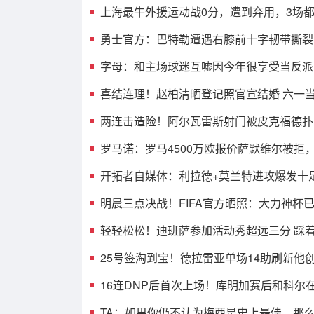
上海最牛外援运动战0分，遭到弃用，3场
勇士官方：巴特勒遭遇右膝前十字韧带撕裂
字母：和主场球迷互嘘因今年很享受当反派
喜结连理！赵柏清晒登记照官宣结婚 六一
两连击造险！阿尔瓦雷斯射门被皮克福德扑
罗马诺：罗马4500万欧报价萨默维尔被拒
开拓者自媒体：利拉德+莫兰特进攻爆发十
明晨三点决战！FIFA官方晒照：大力神杯
轻轻松松！迪班萨参加活动秀超远三分 踩着中
25号签淘到宝！德拉雷亚单场14助刷新他
16连DNP后首次上场！库明加赛后和科尔
TA：如果你仍不认为梅西是史上最佳，那