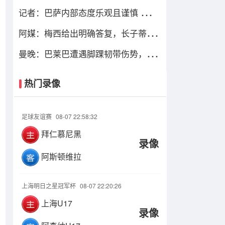
巴萨理由，皇马对此理解＆祝好
记者：巴萨内部态度乐观且谨慎 感觉
距离罗德里转会完成更近了
阿媒：梅西给出明确答复，长子蒂亚
戈暂时不会前往拉玛西亚青训
曼晚：巴莱巴遭遇脚踝韧带伤势，曼
联今夏大概率不会继续追求他
热门录像
足球友谊赛
08-07 22:58:32
拜仁慕尼黑
录像
阿斯顿维拉
上海明日之星冠军杯
08-07 22:20:26
上海U17
录像