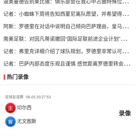
迪奥曼德告别莱比锡：俱乐部会在我心中占据特殊位置，
感谢所有
记者：小蜘蛛下周将告知西蒙尼离队愿望，并希望得到理
解和帮助
阿斯：罗德里在对话中说明自己倾向巴萨理由，皇马对此
理解＆祝好
南美足联：对因凡蒂诺撤回“国际足联前进企业计划”提案
表示欢迎
记者：弗里克详细介绍了球队规划，罗德里非常认可并选
择加盟巴萨
记者：巴萨内部态度乐观且谨慎 感觉距离罗德里转会完
成更近了
热门录像
足球友谊赛
08-05 20:27:53
切尔西
录像
尤文图斯