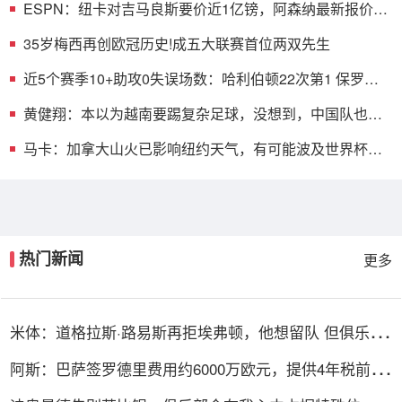
ESPN：纽卡对吉马良斯要价近1亿镑，阿森纳最新报价仅
6500万镑
35岁梅西再创欧冠历史!成五大联赛首位两双先生
近5个赛季10+助攻0失误场数：哈利伯顿22次第1 保罗第2
约基奇第3
黄健翔：本以为越南要踢复杂足球，没想到，中国队也能
踢还踢挺好
马卡：加拿大山火已影响纽约天气，有可能波及世界杯决
赛
热门新闻
更多
米体：道格拉斯·路易斯再拒埃弗顿，他想留队 但俱乐部
尚未敲定
阿斯：巴萨签罗德里费用约6000万欧元，提供4年税前
3000万欧合同