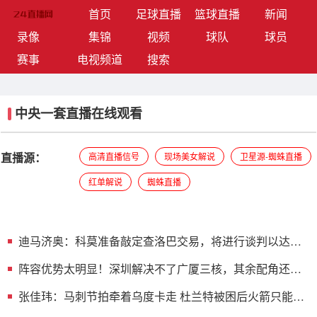
(current)
首页
足球直播
篮球直播
新闻
录像
集锦
视频
球队
球员
赛事
电视频道
搜索
中央一套直播在线观看
直播源：
高清直播信号
现场美女解说
卫星源-蜘蛛直播
红单解说
蜘蛛直播
迪马济奥：科莫准备敲定查洛巴交易，将进行谈判以达成
最终协议
阵容优势太明显！深圳解决不了广厦三核，其余配角还各
司其职！
张佳玮：马刺节拍牵着乌度卡走 杜兰特被困后火箭只能靠
防反&强攻