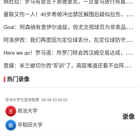
佩杜拉：罗马有意签下恩德里克，一旦皇马放行将直接加
入争夺战
曼联又伤一人！40岁希顿冲出禁区解围后疑似拉伤，被换
下
Goal：阿森纳有意伊尔迪兹，但尤文视球员为非卖品，除
非天价购买
阿洛伊西：我们再度因为定位球丢分，在定位球防守上犯
了一些错误
Here we go！罗马诺：所罗门转会西汉姆交易达成，总价
达700万镑
意媒：米兰被切尔西“军训”了，高层难道还看不出阵容短
板？
热门录像
亚洲大学生篮球联赛
08-08 23:56:23
政治大学
录像
早稻田大学