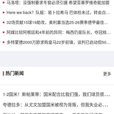
马洛塔：没强制要求冬窗必须引援 希望亚基罗维奇能加盟
Here we back？队报：易卜拉希马·巴体检未过，转会白堡
告吹
32场贡献15球19助攻，奥利塞当选25-26赛季德甲最佳球
员
阿媒比较阿根廷和4年前的异同：梅西仍是队长，夺冠核心
班底仍在
多特蒙德2000万欧求购皇马22岁前锋，谈判已启动但5000
万回购条款存分歧
热门新闻
更多
1-2国米！斯帕莱蒂：国米配合比我们强，我们球员很棒
整体是关键
夸德拉多：从尤文加盟国米被视为背叛，但我失业必须寻
找其他选择