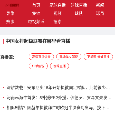
(current)
首页
足球直播
篮球直播
新闻
录像
集锦
视频
球队
球员
赛事
电视频道
搜索
中国女排超级联赛在哪里看直播
直播源：
高清直播信号
现场美女解说
卫星源-蜘蛛直播
红单解说
蜘蛛直播
深耕数载！安东尼奥18年开始执教国足梯队，此前很少担
任主教练
河南vs海牛首发：5外援PK2外援，佩德罗、罗森文先发，
邝兆镭替补
相似剧情？图赫尔执教拜仁时欧冠半决赛对皇马，换下凯
恩后被逆转