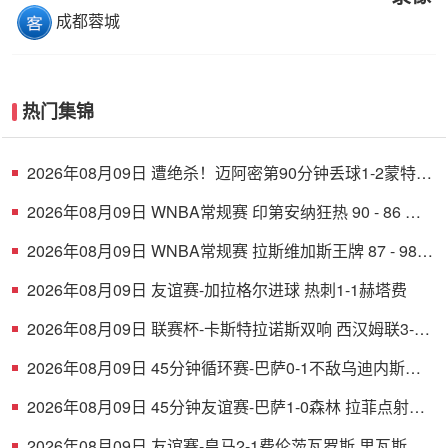
成都蓉城
热门集锦
2026年08月09日 遭绝杀！迈阿密第90分钟丢球1-2蒙特雷
德保罗破门展示梅西球衣
2026年08月09日 WNBA常规赛 印第安纳狂热 90 - 86 芝
加哥天空 全场集锦
2026年08月09日 WNBA常规赛 拉斯维加斯王牌 87 - 98
明尼苏达山猫 全场集锦
2026年08月09日 友谊赛-加拉格尔进球 热刺1-1赫塔费
2026年08月09日 联赛杯-卡斯特拉诺斯双响 西汉姆联3-1
朴茨茅斯
2026年08月09日 45分钟循环赛-巴萨0-1不敌乌迪内斯无
缘冠军 巴约挑射绝杀
2026年08月09日 45分钟友谊赛-巴萨1-0森林 拉菲点射费
尔明造点 两队各一次中柱
2026年08月09日 友谊赛-皇马2-1费伦茨瓦罗斯 里瓦斯建