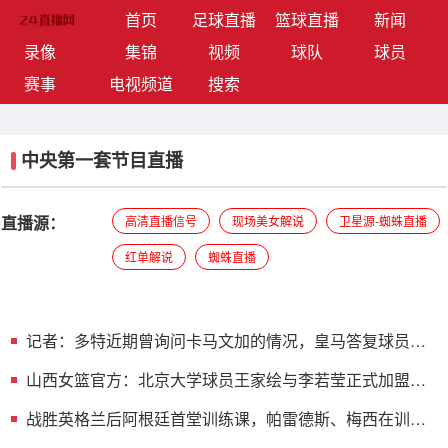
(current)
首页
足球直播
篮球直播
新闻
录像
集锦
视频
球队
球员
赛事
电视频道
搜索
中央第一套节目直播
直播源：
高清直播信号
现场美女解说
卫星源-蜘蛛直播
红单解说
蜘蛛直播
记者：多特近期曾询问卡马文加的情况，皇马答复球员是
非卖品
山西女篮官方：北京大学球员王家绘与李若莹正式加盟球
队
战胜英格兰后阿根廷首堂训练课，帕雷德斯、梅西在训练
场边放松