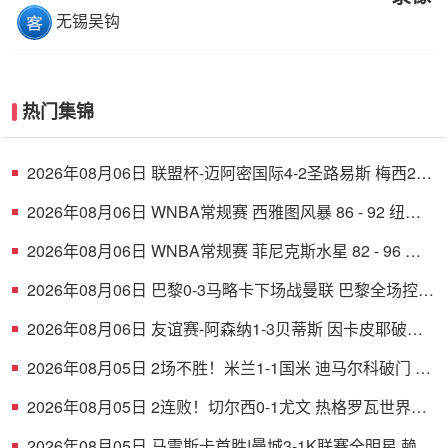
无锡吴钩
热门集锦
2026年08月06日 联盟杯-迈阿密国际4-2圣路易斯 梅西2射
1传 阿伦助攻戴帽
2026年08月06日 WNBA常规赛 西雅图风暴 86 - 92 纽约
自由人 全场集锦
2026年08月06日 WNBA常规赛 菲尼克斯水星 82 - 96 亚
特兰大梦想 全场集锦
2026年08月06日 巴黎0-3马略卡下场战曼联 巴黎全场控球
近6成+8射3正未果
2026年08月06日 友谊赛-阿森纳1-3贝蒂斯 因卡皮耶破门
难救主 福纳尔斯1射2传
2026年08月05日 2场不胜！米兰1-1国米 迪马尔科破门 恩
昆库造点+点射拉莫斯登场
2026年08月05日 2连败！切尔西0-1尤文 热格罗瓦世界波
制胜穆德里克时隔614天复出
2026年08月05日 马雷斯卡首胜!曼城3-1K联赛全明星 赖因