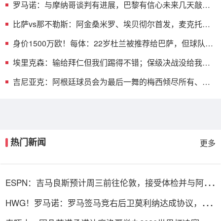
罗马诺：与摩纳哥谈判有进展，巴黎有信心未来几天敲定
阿克利乌舍
比萨vs那不勒斯：阿金桑米罗、埃贝彻尔首发，麦克托米
奈、霍伊伦出战
身价1500万欧！每体：22岁杜兰被推荐给巴萨，但球队暂
未采取行动
埃里克森：输给拜仁但我们踢得不错；保级决战没给我负
面影响
吉尼亚克：阿根廷球员会为最后一舞的梅西倾尽所有、超
越自我
热门新闻
更多
ESPN：吉马良斯预计周三前往伦敦，接受体检并与阿森
纳签约
HWG！罗马诺：罗马签马竞右后卫莫利纳达成协议，总
价1800万欧