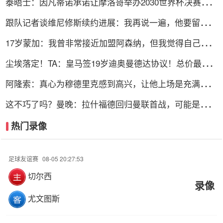
泰晤士：因凡蒂诺承诺让摩洛哥举办2030世界杯决赛，
以换取支持
跟队记者谈维尼修斯续约进展：我再说一遍，他要留下
来！！！
17岁蒙加：我曾非常接近加盟阿森纳，但我觉得自己更适
合曼城
尘埃落定！TA：皇马签19岁迪奥曼德达协议！总价最高
可达1.4亿欧
阿隆索：真心为穆德里克感到高兴，让他上场是充满情感
考量的决定
这不巧了吗？曼晚：拉什福德回归曼联首战，可能是对阿
莫林的米兰
热门录像
足球友谊赛
08-05 20:27:53
切尔西
录像
尤文图斯