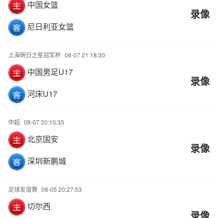
中国女篮
录像
尼日利亚女篮
上海明日之星冠军杯
08-07 21:18:30
中国男足U17
录像
河床U17
中超
08-07 20:10:35
北京国安
录像
深圳新鹏城
足球友谊赛
08-05 20:27:53
切尔西
录像