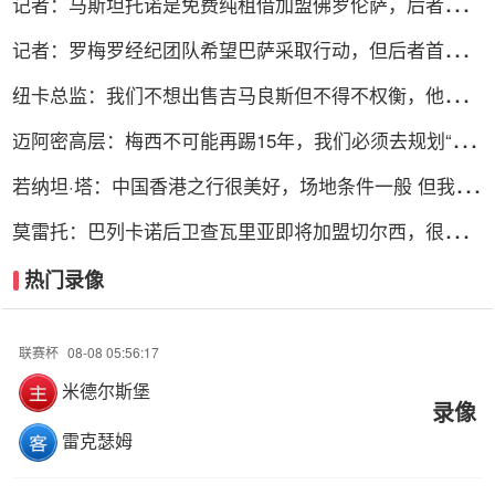
记者：马斯坦托诺是免费纯租借加盟佛罗伦萨，后者承担
全额薪水
记者：罗梅罗经纪团队希望巴萨采取行动，但后者首选引
进罗德里
纽卡总监：我们不想出售吉马良斯但不得不权衡，他明确
说出了意愿
迈阿密高层：梅西不可能再踢15年，我们必须去规划“后
梅西时代”
若纳坦·塔：中国香港之行很美好，场地条件一般 但我们
踢得不错
莫雷托：巴列卡诺后卫查瓦里亚即将加盟切尔西，很快就
会官方宣布
热门录像
联赛杯
08-08 05:56:17
米德尔斯堡
录像
雷克瑟姆