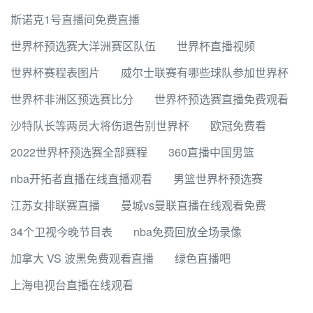
斯诺克1号直播间免费直播
世界杯预选赛大洋洲赛区队伍
世界杯直播视频
世界杯赛程表图片
威尔士联赛有哪些球队参加世界杯
世界杯非洲区预选赛比分
世界杯预选赛直播免费观看
沙特队长等两员大将伤退告别世界杯
欧冠免费看
2022世界杯预选赛全部赛程
360直播中国男篮
nba开拓者直播在线直播观看
男篮世界杯预选赛
江苏女排联赛直播
曼城vs曼联直播在线观看免费
34个卫视今晚节目表
nba免费回放全场录像
加拿大 VS 波黑免费观看直播
绿色直播吧
上海电视台直播在线观看