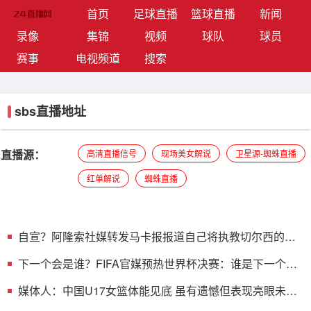
(current)
首页
足球直播
篮球直播
新闻
录像
集锦
视频
球队
球员
赛事
电视频道
搜索
sbs直播地址
直播源：
高清直播信号
现场美女解说
卫星源-蜘蛛直播
红单解说
蜘蛛直播
自宣？阿隆索社媒转发马卡报报道自己将执教切尔西的消
息
下一个会是谁？FIFA官媒预热世界杯决赛：谁是下一个世
界杯冠军？
媒体人：中国U17女篮体能见底 虽有遗憾但表现亮眼未来
可期