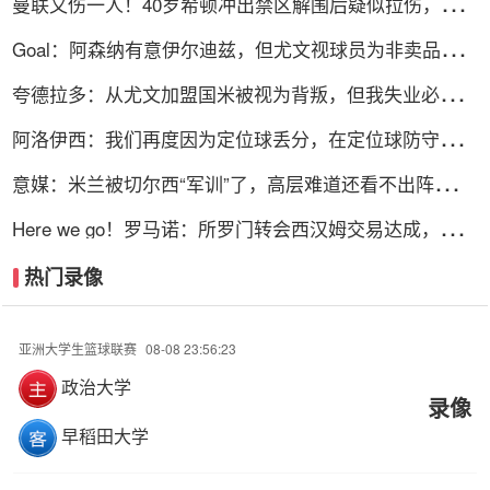
曼联又伤一人！40岁希顿冲出禁区解围后疑似拉伤，被换
下
Goal：阿森纳有意伊尔迪兹，但尤文视球员为非卖品，除
非天价购买
夸德拉多：从尤文加盟国米被视为背叛，但我失业必须寻
找其他选择
阿洛伊西：我们再度因为定位球丢分，在定位球防守上犯
了一些错误
意媒：米兰被切尔西“军训”了，高层难道还看不出阵容短
板？
Here we go！罗马诺：所罗门转会西汉姆交易达成，总价
达700万镑
热门录像
亚洲大学生篮球联赛
08-08 23:56:23
政治大学
录像
早稻田大学