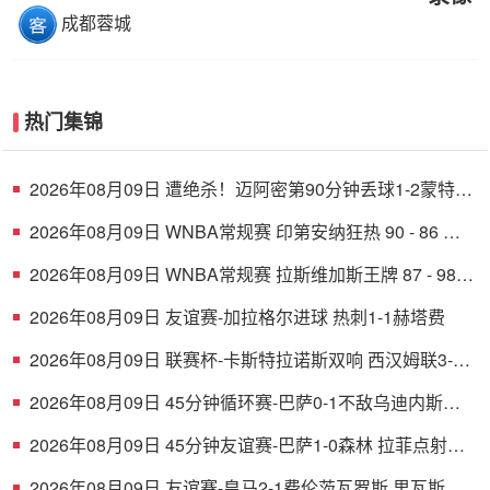
成都蓉城
热门集锦
2026年08月09日 遭绝杀！迈阿密第90分钟丢球1-2蒙特雷
德保罗破门展示梅西球衣
2026年08月09日 WNBA常规赛 印第安纳狂热 90 - 86 芝
加哥天空 全场集锦
2026年08月09日 WNBA常规赛 拉斯维加斯王牌 87 - 98
明尼苏达山猫 全场集锦
2026年08月09日 友谊赛-加拉格尔进球 热刺1-1赫塔费
2026年08月09日 联赛杯-卡斯特拉诺斯双响 西汉姆联3-1
朴茨茅斯
2026年08月09日 45分钟循环赛-巴萨0-1不敌乌迪内斯无
缘冠军 巴约挑射绝杀
2026年08月09日 45分钟友谊赛-巴萨1-0森林 拉菲点射费
尔明造点 两队各一次中柱
2026年08月09日 友谊赛-皇马2-1费伦茨瓦罗斯 里瓦斯建