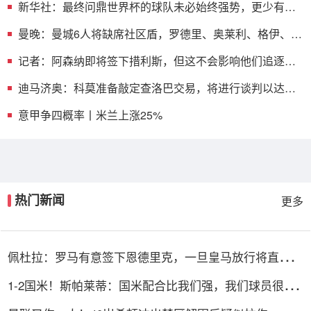
新华社：最终问鼎世界杯的球队未必始终强势，更少有一
路坦途
曼晚：曼城6人将缺席社区盾，罗德里、奥莱利、格伊、谢
尔基在列
记者：阿森纳即将签下措利斯，但这不会影响他们追逐摩
根·罗杰斯
迪马济奥：科莫准备敲定查洛巴交易，将进行谈判以达成
最终协议
意甲争四概率丨米兰上涨25%
热门新闻
更多
佩杜拉：罗马有意签下恩德里克，一旦皇马放行将直接加
入争夺战
1-2国米！斯帕莱蒂：国米配合比我们强，我们球员很棒
整体是关键