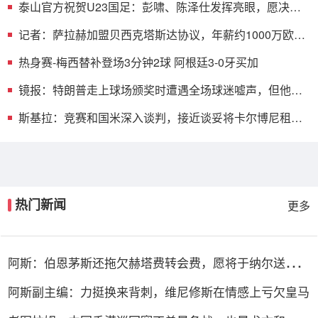
泰山官方祝贺U23国足：彭啸、陈泽仕发挥亮眼，愿决赛
续写荣光
记者：萨拉赫加盟贝西克塔斯达协议，年薪约1000万欧
+200万欧奖金
热身赛-梅西替补登场3分钟2球 阿根廷3-0牙买加
镜报：特朗普走上球场颁奖时遭遇全场球迷嘘声，但他对
此并不在意
斯基拉：竞赛和国米深入谈判，接近谈妥将卡尔博尼租期
延长1年
热门新闻
更多
阿斯：伯恩茅斯还拖欠赫塔费转会费，愿将于纳尔送出抵
消债务
阿斯副主编：力挺换来背刺，维尼修斯在情感上亏欠皇马