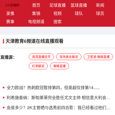
(current)
首页
足球直播
篮球直播
新闻
录像
集锦
视频
球队
球员
赛事
电视频道
搜索
天津教育6频道在线直播观看
直播源：
高清直播信号
现场美女解说
卫星源-蜘蛛直播
红单解说
蜘蛛直播
全力欧战？热刺欧冠暂排第四，但英超仅排第14......
利希施泰纳：斯帕莱蒂完全胜任尤文主帅 相信意大利会重
返巅峰
会是多少？2K主管晒与选秀前四合影：我已经看过他们的
能力值了