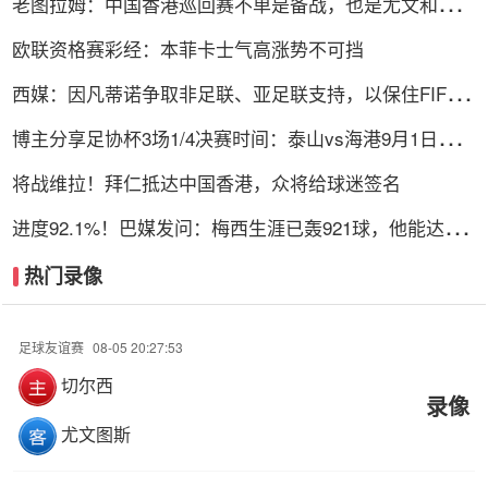
老图拉姆：中国香港巡回赛不单是备战，也是尤文和球迷
交流的机会
欧联资格赛彩经：本菲卡士气高涨势不可挡
西媒：因凡蒂诺争取非足联、亚足联支持，以保住FIFA主
席职位
博主分享足协杯3场1/4决赛时间：泰山vs海港9月1日
19:35开球
将战维拉！拜仁抵达中国香港，众将给球迷签名
进度92.1%！巴媒发问：梅西生涯已轰921球，他能达到
千球吗？
热门录像
足球友谊赛
08-05 20:27:53
切尔西
录像
尤文图斯