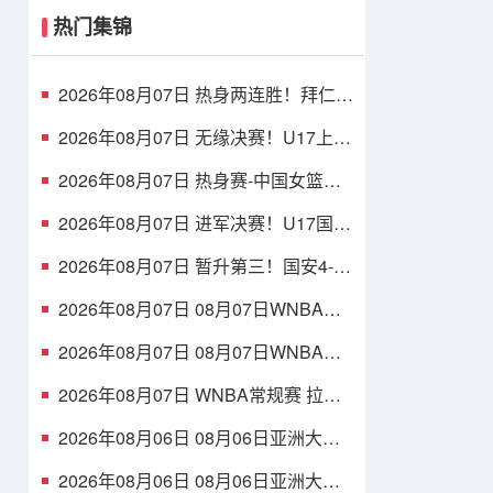
热门集锦
2026年08月07日 热身两连胜！拜仁2-
1维拉 金玟哉戈麦斯破门迪亚斯替补
建功
2026年08月07日 无缘决赛！U17上海
点球3-4枪手U17 李秋甫、李文博失点
王启戎扑点
2026年08月07日 热身赛-中国女篮险
胜尼日利亚 张子宇24+11 杨舒予12+6
2026年08月07日 进军决赛！U17国足
点球3-1河床U17将战阿森纳 江宇涵替
补两扑点
2026年08月07日 暂升第三！国安4-0
新鹏城7轮不败 张玉宁传射达万双响
法比奥破门
2026年08月07日 08月07日WNBA常
规赛 多伦多节奏 83 - 97 波特兰火焰
集锦
2026年08月07日 08月07日WNBA常
规赛 洛杉矶火花 89 - 82 明尼苏达山
猫 全场集锦
2026年08月07日 WNBA常规赛 拉斯
维加斯王牌 86 - 84 印第安纳狂热 全
场集锦
2026年08月06日 08月06日亚洲大学
生篮球联赛8强赛 清华大学 85 - 81 菲
律宾大学 集锦
2026年08月06日 08月06日亚洲大学