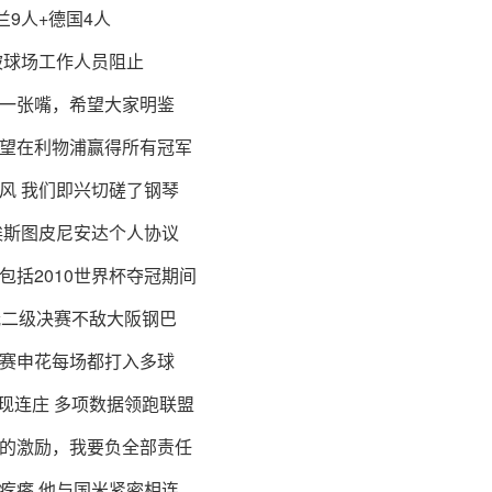
9人+德国4人
被球场工作人员阻止
一张嘴，希望大家明鉴
望在利物浦赢得所有冠军
风 我们即兴切磋了钢琴
埃斯图皮尼安达个人协议
括2010世界杯夺冠期间
冠二级决赛不敌大阪钢巴
赛申花每场都打入多球
实现连庄 多项数据领跑联盟
的激励，我要负全部责任
疙瘩 他与国米紧密相连