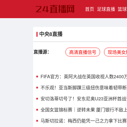
(current)
首页
足球直播
篮球
中央8直播
直播源：
高清直播信号
现场美女
FIFA官方：英阿大战在英国收视人数240
不乐观！亚当斯脚踝三级扭伤意味着韧带断
安切洛蒂切号了！安东尼奥U23亚洲杯首战评
全国女篮锦标赛｜逆转未果 厦门银行不敌
马斯切拉诺：梅西仍能凭一己之力拿下比赛