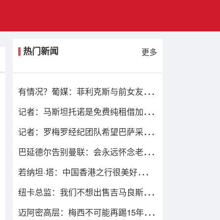
热门新闻
更多
有情况？葡媒：菲利克斯与前女友夜
店相遇，交谈后社媒再次互关
记者：马斯坦托诺是免费纯租借加盟
佛罗伦萨，后者承担全额薪水
记者：罗梅罗经纪团队希望巴萨采取
行动，但后者首选引进罗德里
巴延德尔告别曼联：会永远怀念老特
拉福德，我的心与你们同在
若纳坦·塔：中国香港之行很美好，场
地条件一般 但我们踢得不错
纽卡总监：我们不想出售吉马良斯但
不得不权衡，他明确说出了意愿
迈阿密高层：梅西不可能再踢15年，