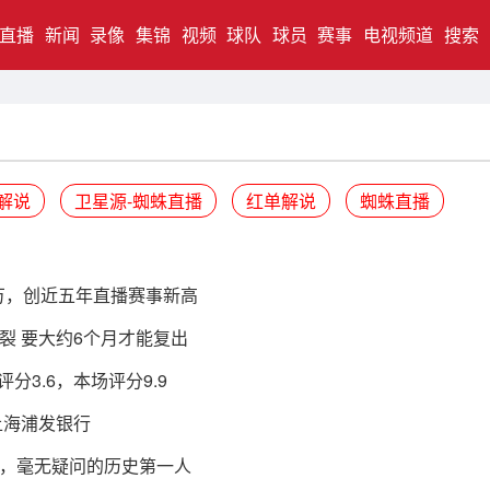
直播
新闻
录像
集锦
视频
球队
球员
赛事
电视频道
搜索
解说
卫星源-蜘蛛直播
红单解说
蜘蛛直播
0万，创近五年直播赛事新高
裂 要大约6个月才能复出
分3.6，本场评分9.9
上海浦发银行
，毫无疑问的历史第一人