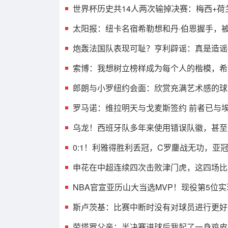
世界杯历史共14人两次输掉决赛：梅西+荷兰
太阳报：纽卡名宿希勒想和丹·伯恩握手，
炮轰法国队表现可耻？亨利辟谣：真是造谣
索博：我想树立榜样成为每个人的楷模，希
郎朗与小罗纽约会面：欣赏充满艺术感的球
罗马诺：维拉明天与戈麦斯签约 前者已与
乌龙！西班牙队多年来使用错误队徽，甚至包
0:1！利雅得胜利丢冠，C罗鏖战无功，亚
申花在中超连续四次击败津门虎，这四场比
NBA官宣亚历山大当选MVP！现役第5位
斯卢茨基：比赛中断时没有对球员进行更好
劳塔罗父亲：半决赛进球后我起了一身鸡皮