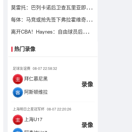
我们必须去规划“后梅西时代”
莫雷托：巴列卡诺后卫查瓦里亚即将
加盟切尔西，很快就会官方宣布
每体：马竞或抢先签下弗拉霍维奇，
瑟洛特去留成关键变量
离开CBA！Haynes：自由球员后卫阿
隆德斯·威廉姆斯签约奇才
热门录像
足球友谊赛
08-07 22:58:32
拜仁慕尼黑
录像
阿斯顿维拉
上海明日之星冠军杯
08-07 22:20:26
上海U17
录像