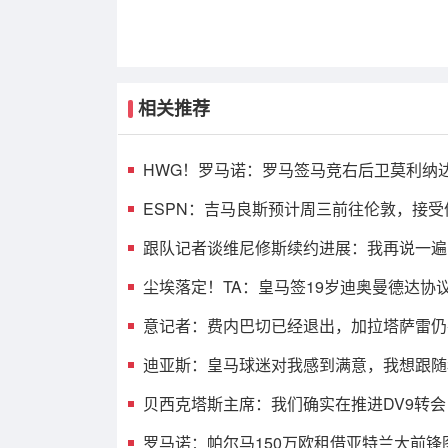
相关推荐
HWG！罗马诺：罗马签马竞右后卫莫利纳
议，总价1800万欧
ESPN：吉马良斯预计周三前往伦敦，接受
与阿森纳签约
跟队记者谈维尼修斯续约进展：我再说一遍
留下来！！！
尘埃落定！TA：皇马签19岁迪奥曼德达协
最高可达1.4亿欧
意记者：费内巴切已经退出，加拉塔萨雷仍
要签下莱奥
迪亚斯：皇马球迷对我感到满意，我想跟随
奥赢得冠军
贝西克塔斯主席：我们确实在推进DV9转
未谋求签下萨拉赫
罗马诺：帕尔马150万欧租借亚特兰大前锋