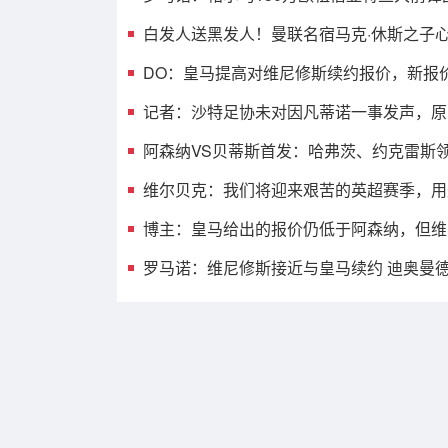
协议，24h内体检
白发人送黑发人！曼联名宿马克·休斯之子
猝死，年仅38岁
DO：皇马提高对维尼修斯续约报价，新报
现其对球队重要性
记者：沙特足协未对因凡蒂诺一事发声，原
其即将换届选举
阿森纳VS贝蒂斯首发：哈弗茨、约克雷斯
曼、措利斯出战
维尔贝克：我们将迎来艰苦的英超赛季，用
赛调整状态很有益
博主：皇马给出的报价仍低于阿森纳，但维
认可前者的诚意
罗马诺：维尼修斯接近与皇马续约 迪奥曼
快到来