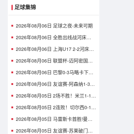
足球集锦
2026年08月06日 足球之夜-未来可期
2026年08月06日 全胜出线战河床
U17！U17国足2-1十人药厂U17 赵松
源登场1分钟传射
2026年08月06日 上海U17 2-2河床锁
定B组第1 吕孟洋点射阿布力米破门 将
战A组第2
2026年08月06日 联盟杯-迈阿密国际
4-2圣路易斯 梅西2射1传 阿伦助攻戴
帽
2026年08月06日 巴黎0-3马略卡下场
战曼联 巴黎全场控球近6成+8射3正未
果
2026年08月06日 友谊赛-阿森纳1-3贝
蒂斯 因卡皮耶破门难救主 福纳尔斯1
射2传
2026年08月05日 2场不胜！米兰1-1国
米 迪马尔科破门 恩昆库造点+点射拉
莫斯登场
2026年08月05日 2连败！切尔西0-1尤
文 热格罗瓦世界波制胜穆德里克时隔
614天复出
2026年08月05日 马雷斯卡首胜!曼城
3-1K联赛全明星 赖因德斯努里破门塞
梅尼奥助攻
2026年08月05日 友谊赛-苏莱破门迪