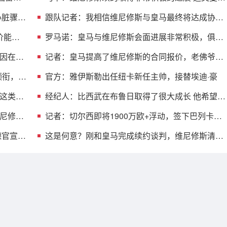
交易已接近完成
心脏骤停
跟队记者：我相信维尼修斯与皇马最终将达成协
议，他肯定留在皇马
价能体
罗马诺：皇马与维尼修斯会面进展非常积极，俱乐
部希望其尽快答复
因在于
记者：皇马提高了维尼修斯的合同报价，老佛爷不
想放他免费离队
领衔，道
官方：雅伊斯勒出任纽卡新任主帅，接替埃迪·豪
这类比
经纪人：比西武在布鲁日取得了很大成长 他希望为
巴萨奉献一切
尼修斯
记者：切尔西即将1900万欧+浮动，签下巴列卡诺
左后卫查瓦里亚
德官宣很
这是何意？刚和皇马完成续约谈判，维尼修斯清空
了个人社媒账号