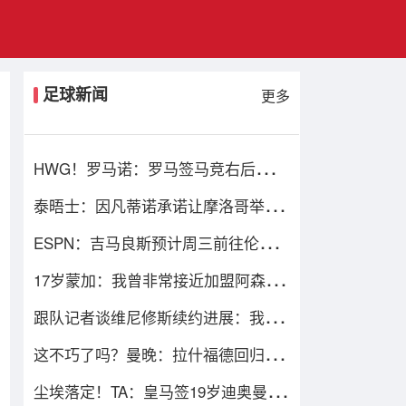
足球新闻
更多
HWG！罗马诺：罗马签马竞右后卫莫
利纳达成协议，总价1800万欧
泰晤士：因凡蒂诺承诺让摩洛哥举办
2030世界杯决赛，以换取支持
ESPN：吉马良斯预计周三前往伦敦，
接受体检并与阿森纳签约
17岁蒙加：我曾非常接近加盟阿森
纳，但我觉得自己更适合曼城
跟队记者谈维尼修斯续约进展：我再
说一遍，他要留下来！！！
这不巧了吗？曼晚：拉什福德回归曼
联首战，可能是对阿莫林的米兰
尘埃落定！TA：皇马签19岁迪奥曼德