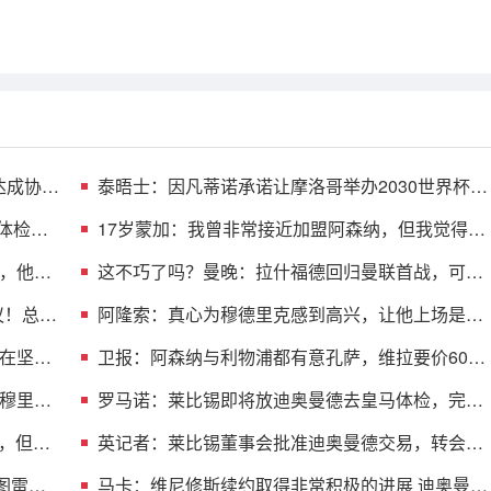
达成协
泰晤士：因凡蒂诺承诺让摩洛哥举办2030世界杯决
赛，以换取支持
体检并
17岁蒙加：我曾非常接近加盟阿森纳，但我觉得自
己更适合曼城
，他要
这不巧了吗？曼晚：拉什福德回归曼联首战，可能
是对阿莫林的米兰
议！总价
阿隆索：真心为穆德里克感到高兴，让他上场是充
满情感考量的决定
在坚持
卫报：阿森纳与利物浦都有意孔萨，维拉要价6000
万镑
穆里尼
罗马诺：莱比锡即将放迪奥曼德去皇马体检，完成
后会正式签约
会，但从
英记者：莱比锡董事会批准迪奥曼德交易，转会费
最高可达1.4亿欧
图雷达
马卡：维尼修斯续约取得非常积极的进展 迪奥曼德