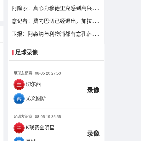
达协议！总价最高可达1.4亿欧
阿隆索：真心为穆德里克感到高兴，
让他上场是充满情感考量的决定
意记者：费内巴切已经退出，加拉塔
萨雷仍在坚持要签下莱奥
卫报：阿森纳与利物浦都有意孔萨，
维拉要价6000万镑
足球录像
足球友谊赛
08-05 20:27:53
切尔西
录像
尤文图斯
足球友谊赛
08-05 19:35:55
K联赛全明星
录像