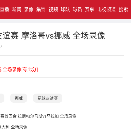
直播
新闻
录像
集锦
视频
球队
球员
赛事
电视频道
搜索
球友谊赛 摩洛哥vs挪威 全场录像
7
威 全场录像[有比分]
挪威
足球友谊赛
半决赛首回合 拉斯帕尔马斯vs马拉加 全场录像
s意大利 全场录像