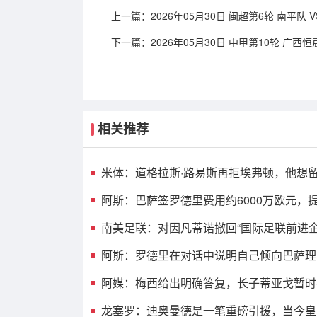
上一篇：
2026年05月30日 闽超第6轮 南平队 
下一篇：
2026年05月30日 中甲第10轮 广西恒
相关推荐
米体：道格拉斯·路易斯再拒埃弗顿，他想留
俱乐部尚未敲定
阿斯：巴萨签罗德里费用约6000万欧元，
税前3000万欧合同
南美足联：对因凡蒂诺撤回“国际足联前进
划”提案表示欢迎
阿斯：罗德里在对话中说明自己倾向巴萨理
马对此理解＆祝好
阿媒：梅西给出明确答复，长子蒂亚戈暂时
往拉玛西亚青训
龙塞罗：迪奥曼德是一笔重磅引援，当今皇