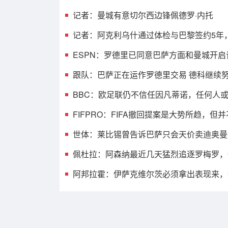
世界独一档攻击线
记者：曼城有意切尔西边锋佩德罗·内托
记者：阿克利乌什通过体检与巴黎签约5年
费5000万欧元
ESPN：罗德里已同意巴萨方面和曼城开启
皇马愿意做最后尝试
跟队：巴萨正在运作罗德里交易 德科继续
引进阿尔瓦雷斯
BBC：欧足联仍不信任因凡蒂诺，任何人
他辩护都无济于事
FIFPRO：FIFA撤回提案是大势所趋，但
除所暴露出来的问题
世体：莱比锡曾告诉巴萨只会天价卖迪奥曼
以巴萨放弃了
佩杜拉：阿森纳最近几天猛烈追逐罗梅罗，
刺多年来关系较僵
阿邦拉霍：伊萨克维尔茨必须拿出表现来，
他们可没有理由了