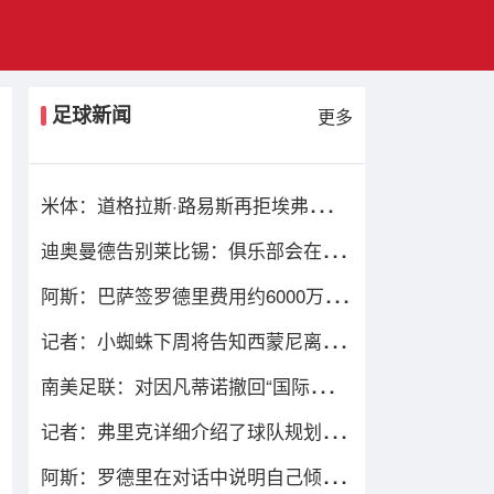
足球新闻
更多
米体：道格拉斯·路易斯再拒埃弗顿，
他想留队 但俱乐部尚未敲定
迪奥曼德告别莱比锡：俱乐部会在我
心中占据特殊位置，感谢所有
阿斯：巴萨签罗德里费用约6000万欧
元，提供4年税前3000万欧合同
记者：小蜘蛛下周将告知西蒙尼离队
愿望，并希望得到理解和帮助
南美足联：对因凡蒂诺撤回“国际足联
前进企业计划”提案表示欢迎
记者：弗里克详细介绍了球队规划，
罗德里非常认可并选择加盟巴萨
阿斯：罗德里在对话中说明自己倾向