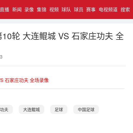
直播
新闻
录像
集锦
视频
球队
球员
赛事
电视频道
搜索
第10轮 大连鲲城 VS 石家庄功夫 全
3
 VS 石家庄功夫 全场录像
功夫
大连鲲城
足球
中国足球