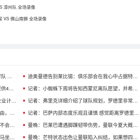
VS 漳州队 全场录像
宸 VS 佛山南狮 全场录像
队 但
迪奥曼德告别莱比锡：俱乐部会在我心中占据特殊
位置，感谢所有
提供4年
记者：小蜘蛛下周将告知西蒙尼离队愿望，并希望
得到理解和帮助
企业计
记者：弗里克详细介绍了球队规划，罗德里非常认
可并选择加盟巴萨
由，皇
记者：巴萨内部态度乐观且谨慎 感觉距离罗德里转
会完成更近了
不会前
曼晚：巴莱巴遭遇脚踝韧带伤势，曼联今夏大概率
不会继续追求他
马坐拥
曼晚：芒特状态出色让曼联陷入纠结，如果想四线