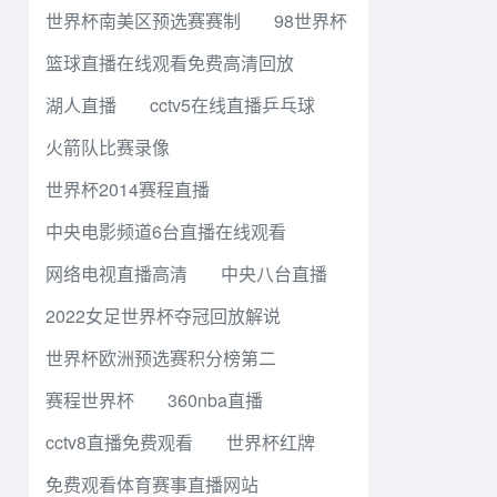
世界杯南美区预选赛赛制
98世界杯
篮球直播在线观看免费高清回放
湖人直播
cctv5在线直播乒乓球
火箭队比赛录像
世界杯2014赛程直播
中央电影频道6台直播在线观看
网络电视直播高清
中央八台直播
2022女足世界杯夺冠回放解说
世界杯欧洲预选赛积分榜第二
赛程世界杯
360nba直播
cctv8直播免费观看
世界杯红牌
免费观看体育赛事直播网站