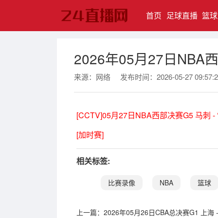
(current)
首页
足球直播
篮球
2026年05月27日NBA
来源：网络
发布时间：2026-05-27 09:57:2
[CCTV]05月27日NBA西部决赛G5 马刺 
[加时赛]
相关标签:
比赛录像
NBA
篮球
上一篇：
2026年05月26日CBA总决赛G1 上海