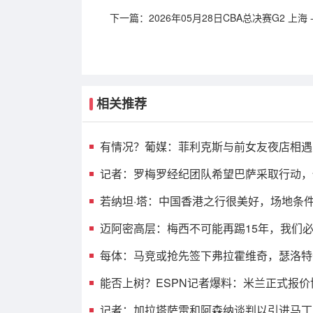
下一篇：
2026年05月28日CBA总决赛G2 上海
相关推荐
有情况？葡媒：菲利克斯与前女友夜店相遇
后社媒再次互关
记者：罗梅罗经纪团队希望巴萨采取行动，
首选引进罗德里
若纳坦·塔：中国香港之行很美好，场地条
但我们踢得不错
迈阿密高层：梅西不可能再踢15年，我们
划“后梅西时代”
每体：马竞或抢先签下弗拉霍维奇，瑟洛特
关键变量
能否上树？ESPN记者爆料：米兰正式报价
年中场帕雷德斯
记者：加拉塔萨雷和阿森纳谈判以引进马丁