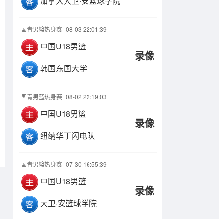
加拿大大卫·安篮球学院
国青男篮热身赛
08-03 22:01:39
中国U18男篮
录像
韩国东国大学
国青男篮热身赛
08-02 22:19:03
中国U18男篮
录像
纽纳华丁闪电队
国青男篮热身赛
07-30 16:55:39
中国U18男篮
录像
大卫·安篮球学院