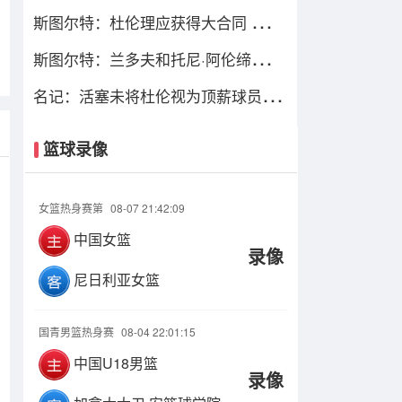
产报价 沃特森已一脚迈出大门
斯图尔特：杜伦理应获得大合同 他是
球队不可或缺的核心拼图
斯图尔特：兰多夫和托尼·阿伦缔造了
灰熊的铁血球风
名记：活塞未将杜伦视为顶薪球员 也
拒绝探讨任何先签后换的方案
篮球录像
女篮热身赛第
08-07 21:42:09
中国女篮
录像
尼日利亚女篮
国青男篮热身赛
08-04 22:01:15
中国U18男篮
录像