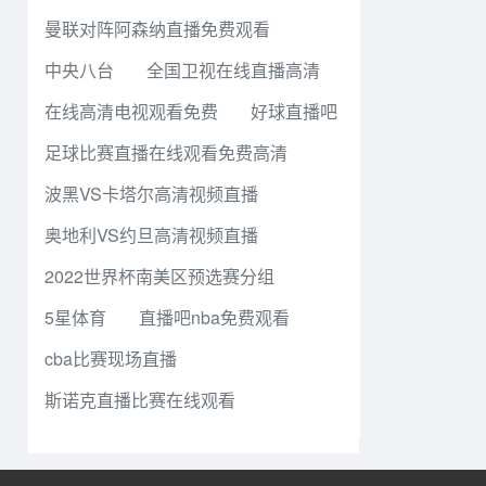
曼联对阵阿森纳直播免费观看
中央八台
全国卫视在线直播高清
在线高清电视观看免费
好球直播吧
足球比赛直播在线观看免费高清
波黑VS卡塔尔高清视频直播
奥地利VS约旦高清视频直播
2022世界杯南美区预选赛分组
5星体育
直播吧nba免费观看
cba比赛现场直播
斯诺克直播比赛在线观看