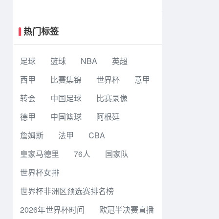
生篮球联赛8强赛 延世大学 67 - 72 政
治大学 集锦
热门标签
足球
篮球
NBA
英超
西甲
比赛集锦
世界杯
意甲
转会
中国足球
比赛录像
德甲
中国篮球
阿根廷
詹姆斯
法甲
CBA
皇家马德里
76人
国家队
世界杯女排
世界杯非洲区预选赛排名榜
2026年世界杯时间
欧冠半决赛直播