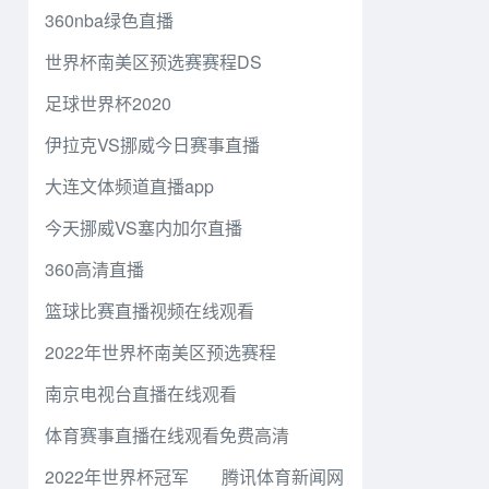
360nba绿色直播
世界杯南美区预选赛赛程DS
足球世界杯2020
伊拉克VS挪威今日赛事直播
大连文体频道直播app
今天挪威VS塞内加尔直播
360高清直播
篮球比赛直播视频在线观看
2022年世界杯南美区预选赛程
南京电视台直播在线观看
体育赛事直播在线观看免费高清
2022年世界杯冠军
腾讯体育新闻网