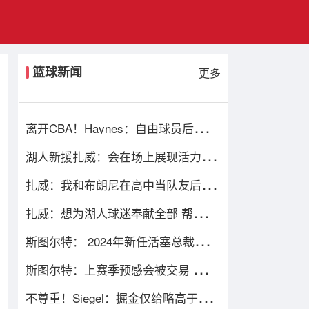
篮球新闻
更多
离开CBA！Haynes：自由球员后卫阿
隆德斯·威廉姆斯签约奇才
湖人新援扎威：会在场上展现活力和
努力 防守对方最好的球员
扎威：我和布朗尼在高中当队友后成
为朋友 很兴奋能再次并肩作战
扎威：想为湖人球迷奉献全部 帮助球
队升起第18面冠军旗帜
斯图尔特： 2024年新任活塞总裁告诉
我 自己可能成为交易筹码
斯图尔特：上赛季预感会被交易 祈祷
能被交易到赏识自己的球队
不尊重！Siegel：掘金仅给略高于中